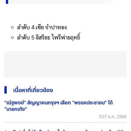
ลำดับ 4 เซีย จำปาทอง
ลำดับ 5 อิสริยะ ไพรีพ่ายฤทธิ์
เนื้อหาที่เกี่ยวข้อง
"ณัฐพงษ์" สัญญาคนกรุงฯ เลือก "พรรคประชาชน" ได้
"นายกเท้ง"
27 ธ.ค. 2568