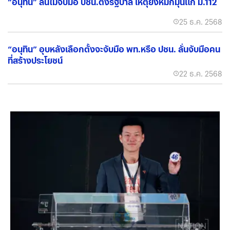
“อนุทิน” ลั่นไม่จับมือ ปชน.ตั้งรัฐบาล เหตุยังหมกมุ่นแก้ ม.112
25 ธ.ค. 2568
“อนุทิน” อุบหลังเลือกตั้งจะจับมือ พท.หรือ ปชน. ลั่นจับมือคน
ที่สร้างประโยชน์
22 ธ.ค. 2568