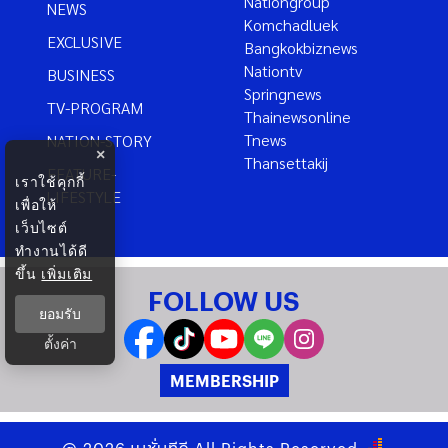
Nationgroup
NEWS
Komchadluek
EXCLUSIVE
Bangkokbiznews
Nationtv
BUSINESS
Springnews
TV-PROGRAM
Thainewsonline
Tnews
NATION-STORY
×
Thansettakij
FEATURE-
เราใช้คุกกี้
LIFESTYLE
เพื่อให้
เว็บไซต์
ทำงานได้ดี
ขึ้น
เพิ่มเติม
FOLLOW US
ยอมรับ
ตั้งค่า
MEMBERSHIP