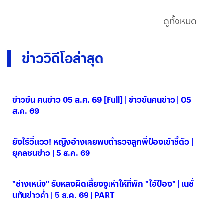
ดูทั้งหมด
ข่าววิดีโอล่าสุด
ข่าวข้น คนข่าว 05 ส.ค. 69 [Full] | ข่าวข้นคนข่าว | 05
ส.ค. 69
05 ส.ค. 2569
ยังไร้วี่แวว! หญิงอ้างเคยพบตำรวจลูกพี่ป๋องเข้าชี้ตัว |
ยุคลชนข่าว | 5 ส.ค. 69
05 ส.ค. 2569
"ช่างเหน่ง" รับหลงผิดเลี้ยงงูเห่าให้ที่พัก "ไอ้ป๋อง" | เนชั่
นทันข่าวค่ำ | 5 ส.ค. 69 | PART
05 ส.ค. 2569