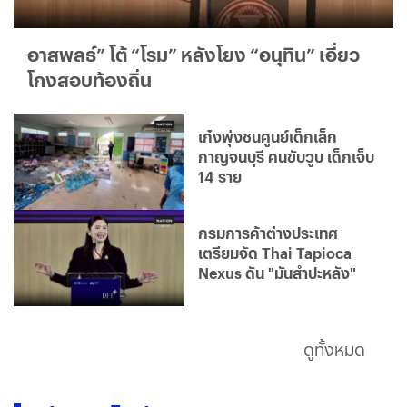
อาสพลธ์” โต้ “โรม” หลังโยง “อนุทิน” เอี่ยว
โกงสอบท้องถิ่น
เก๋งพุ่งชนศูนย์เด็กเล็ก
กาญจนบุรี คนขับวูบ เด็กเจ็บ
14 ราย
กรมการค้าต่างประเทศ
เตรียมจัด Thai Tapioca
Nexus ดัน "มันสำปะหลัง"
ดูทั้งหมด