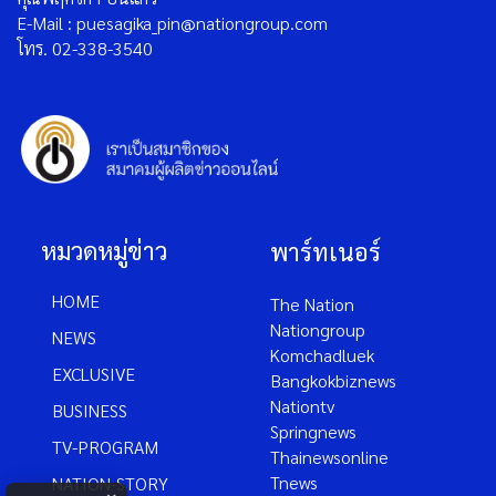
E-Mail : puesagika_pin@nationgroup.com
โทร. 02-338-3540
หมวดหมู่ข่าว
พาร์ทเนอร์
HOME
The Nation
Nationgroup
NEWS
Komchadluek
EXCLUSIVE
Bangkokbiznews
Nationtv
BUSINESS
Springnews
TV-PROGRAM
Thainewsonline
Tnews
NATION-STORY