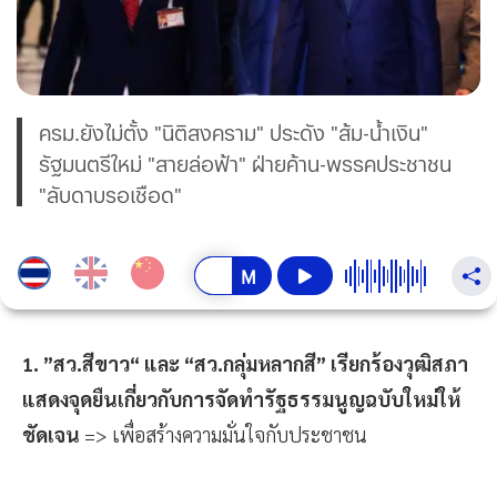
ครม.ยังไม่ตั้ง "นิติสงคราม" ประดัง "ส้ม-น้ำเงิน"
รัฐมนตรีใหม่ "สายล่อฟ้า" ฝ่ายค้าน-พรรคประชาชน
"ลับดาบรอเชือด"
1. ”สว.สีขาว“ และ “สว.กลุ่มหลากสี” เรียกร้องวุฒิสภา
แสดงจุดยืนเกี่ยวกับการจัดทำรัฐธรรมนูญฉบับใหม่ให้
ชัดเจน
=> เพื่อสร้างความมั่นใจกับประชาชน