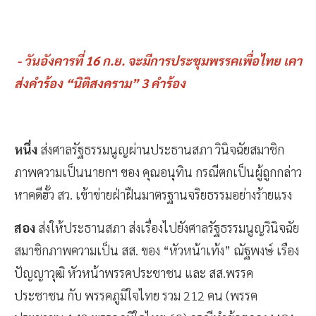
- วันอังคารที่ 16 ก.ย. จะมีการประชุมพรรคเพื่อไทย เคา
ส่งคำร้อง “นิติสงคราม” 3 คำร้อง
หนึ่ง
ส่งศาลรัฐธรรมนูญผ่านประธานสภา วินิจฉัยสมาชิก
ภาพความเป็นนายกฯ ของ คุณอนุทิน กรณีตกเป็นผู้ถูกกล่าว
หาคดีฮั้ว สว. เข้าข่ายฝ่าฝืนมาตรฐานจริยธรรมอย่างร้ายแรง
สอง
ส่งให้ประธานสภา ส่งเรื่องไปยังศาลรัฐธรรมนูญวินิจฉัย
สมาชิกภาพความเป็น สส. ของ “หัวหน้าเท้ง” ณัฐพงษ์ เรือง
ปัญญาวุฒิ หัวหน้าพรรคประชาชน และ สส.พรรค
ประชาชน กับ พรรคภูมิใจไทย รวม 212 คน (พรรค