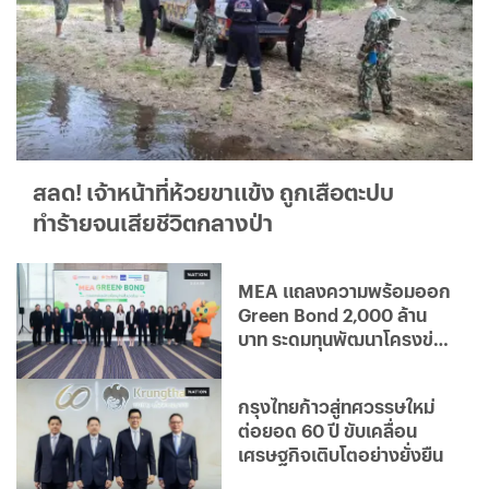
สลด! เจ้าหน้าที่ห้วยขาแข้ง ถูกเสือตะปบ
ทำร้ายจนเสียชีวิตกลางป่า
MEA แถลงความพร้อมออก
Green Bond 2,000 ล้าน
บาท ระดมทุนพัฒนาโครงข่าย
ไฟฟ้าอัจฉริยะ มุ่งสู่องค์กร
คาร์บอนต่ำ
กรุงไทยก้าวสู่ทศวรรษใหม่
ต่อยอด 60 ปี ขับเคลื่อน
เศรษฐกิจเติบโตอย่างยั่งยืน