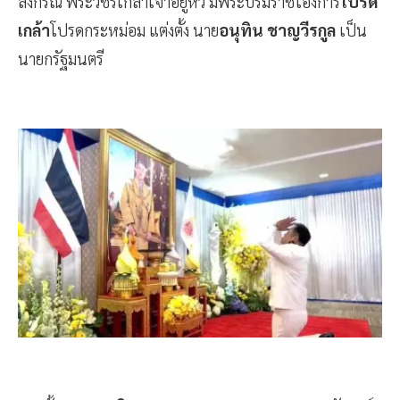
ลงกรณ พระวชิรเกล้าเจ้าอยู่หัว มีพระบรมราชโองการ
โปรด
เกล้า
โปรดกระหม่อม แต่งตั้ง นาย
อนุทิน ชาญวีรกูล
เป็น
นายกรัฐมนตรี