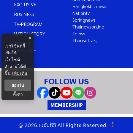
EXCLUSIVE
Bangkokbiznews
Nationtv
BUSINESS
Springnews
TV-PROGRAM
Thainewsonline
Tnews
NATION-STORY
×
Thansettakij
FEATURE-
เราใช้คุกกี้
LIFESTYLE
เพื่อให้
เว็บไซต์
ทำงานได้ดี
ขึ้น
เพิ่มเติม
FOLLOW US
ยอมรับ
ตั้งค่า
MEMBERSHIP
@
2026
เนชั่นทีวี
All Rights Reserved.