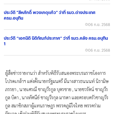
ประวัติ "สีหศักดิ์ พวงเกตุแก้ว" ว่าที่ รมว.ต่างประเทศ
ครม.อนุทิน
06 ก.ย. 2568
ประวัติ “เอกนิติ นิติทัณฑ์ประภาศ” ว่าที่ รมว.คลัง ครม.อนุทิน
1
06 ก.ย. 2568
ผู้สื่อข่าวรายงานว่า สำหรับพิธีรับสนองพระบรมราชโองการ
โปรดเกล้าฯ แต่งตั้งนายกรัฐมนตรี มีนางสาวธนนนท์ นิรามิษ
ภรรยา , นายเศรณี ชาญวีรกูล บุตรชาย , นายชวรัตน์ ชาญวีร
กูล บิดา , นางทัศนีย์ ชาญวีรกุล มารดา และครอบครัวชาญวีร
กูล สมาชิกสภาผู้แทนราษฎร พรรคภูมิใจไทย พรรคร่วม
รัฐบาล เข้าร่วมพิธีรับสนองพระบรมราชโองการ