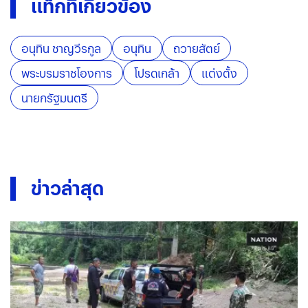
แท็กที่เกี่ยวข้อง
อนุทิน ชาญวีรกูล
อนุทิน
ถวายสัตย์
พระบรมราชโองการ
โปรดเกล้า
แต่งตั้ง
นายกรัฐมนตรี
ข่าวล่าสุด