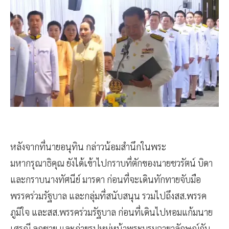
หลังจากที่นายอนุทิน กล่าวน้อมสำนึกในพระ
มหากรุณาธิคุณ ยังได้เข้าไปกราบที่ตักของนายชวรัตน์ บิดา
และกราบนางทัศนีย์ มารดา ก่อนที่จะเดินทักทายจับมือ
พรรคร่วมรัฐบาล และกลุ่มที่สนับสนุน รวมไปถึงสส.พรรค
ภูมิใจ และสส.พรรคร่วมรัฐบาล ก่อนที่เดินไปหอมแก้มนาย
เศรณี ลูกชาย และภ่ายรูปหมู่หน้าพระบรมฉายาลักษณ์กับ