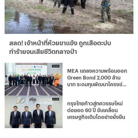
สลด! เจ้าหน้าที่ห้วยขาแข้ง ถูกเสือตะปบ
ทำร้ายจนเสียชีวิตกลางป่า
MEA แถลงความพร้อมออก
Green Bond 2,000 ล้าน
บาท ระดมทุนพัฒนาโครงข่าย
ไฟฟ้าอัจฉริยะ มุ่งสู่องค์กร
คาร์บอนต่ำ
กรุงไทยก้าวสู่ทศวรรษใหม่
ต่อยอด 60 ปี ขับเคลื่อน
เศรษฐกิจเติบโตอย่างยั่งยืน