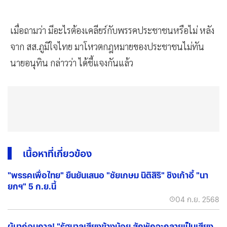
เมื่อถามว่า มีอะไรต้องเคลียร์กับพรรคประชาชนหรือไม่ หลัง
จาก สส.ภูมิใจไทย มาโหวตกฎหมายของประชาชนไม่ทัน
นายอนุทิน กล่าวว่า ได้ชี้แจงกันแล้ว
เนื้อหาที่เกี่ยวข้อง
"พรรคเพื่อไทย" ยืนยันเสนอ "ชัยเกษม นิติสิริ" ชิงเก้าอี้ "นา
ยกฯ" 5 ก.ย.นี้
04 ก.ย. 2568
ผู้มาก่อนกาล! "รัฐบาลเสียงข้างน้อย สักพักจะกลายเป็นเสียง