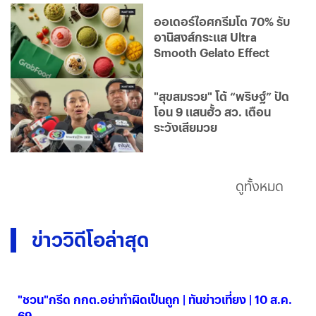
ออเดอร์ไอศกรีมโต 70% รับ
อานิสงส์กระแส Ultra
Smooth Gelato Effect
"สุขสมรวย" โต้ “พริษฐ์” ปัด
โอน 9 แสนฮั้ว สว. เตือน
ระวังเสียมวย
ดูทั้งหมด
ข่าววิดีโอล่าสุด
"ชวน"กรีด กกต.อย่าทำผิดเป็นถูก | ทันข่าวเที่ยง | 10 ส.ค.
69