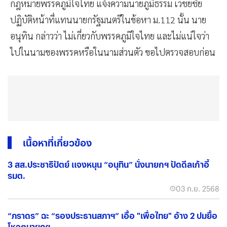
กฎหมายพรรคภูมิใจไทย แจ้งความนายภูมิธรรม เวชยชัย
ปฏิบัติหน้าที่แทนนายกรัฐมนตรีในข้อหา ม.112 นั้น นาย
อนุทิน กล่าวว่า ไม่เกี่ยวกับพรรคภูมิใจไทย และไม่แน่ใจว่า
ไปในนามของพรรคหรือในนามส่วนตัว ขอไปตรวจสอบก่อน
เนื้อหาที่เกี่ยวข้อง
3 สส.ประชาธิปัตย์ แจงหนุน “อนุทิน” นั่งนายกฯ ปัดดีลเก้าอี้
รมต.
03 ก.ย. 2568
“ภราดร” ฉะ “รองประธานสภาฯ” เอื้อ "เพื่อไทย" อ้าง 2 ปมยื้อ
โหวตนายกฯ