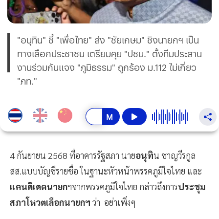
"อนุทิน" ชี้ "เพื่อไทย" ส่ง "ชัยเกษม" ชิงนายกฯ เป็น
ทางเลือกประชาชน เตรียมคุย "ปชน." ตั้งทีมประสาน
งานร่วมกันแจง "ภูมิธรรม" ถูกร้อง ม.112 ไม่เกี่ยว
"ภท."
4 กันยายน 2568 ที่อาคารรัฐสภา นาย
อนุทิ
น ชาญวีรกูล
สส.แบบบัญชีรายชื่อ ในฐานะหัวหน้าพรรคภูมิใจไทย และ
แคนดิเดตนายก
ฯจากพรรคภูมิใจไทย กล่าวถึงการ
ประชุม
สภาโหวตเลือกนายกฯ
ว่า อย่าเพิ่งๆ