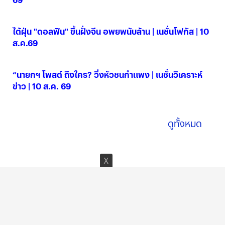
10 ส.ค. 2569
ไต้ฝุ่น "ดอลฟิน" ขึ้นฝั่งจีน อพยพนับล้าน | เนชั่นโฟกัส | 10
ส.ค.69
10 ส.ค. 2569
“นายกฯ โพสต์ ถึงใคร? วิ่งหัวชนกำแพง | เนชั่นวิเคราะห์
ข่าว | 10 ส.ค. 69
10 ส.ค. 2569
ดูทั้งหมด