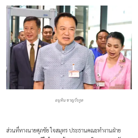
อนุทิน ชาญวีรกูล
ส่วนที่ทางนายศุภชัย ใจสมุทร ประธานคณะทำงานฝ่าย