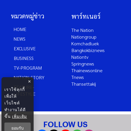
หมวดหมู่ข่าว
พาร์ทเนอร์
HOME
The Nation
Nationgroup
NEWS
Komchadluek
EXCLUSIVE
Bangkokbiznews
Nationtv
BUSINESS
Springnews
TV-PROGRAM
Thainewsonline
Tnews
NATION-STORY
×
Thansettakij
FEATURE-
เราใช้คุกกี้
LIFESTYLE
เพื่อให้
เว็บไซต์
ทำงานได้ดี
ขึ้น
เพิ่มเติม
FOLLOW US
ยอมรับ