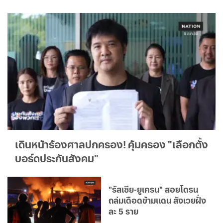
เดินหน้าร้องศาลปกครอง! คุ้มครอง "เลือกตั้ง
บอร์ดประกันสังคม"
"รัสเซีย-ยูเครน" สอยโดรน
ถล่มเดือดข้ามแดน สังเวยฝั่ง
ละ 5 ราย