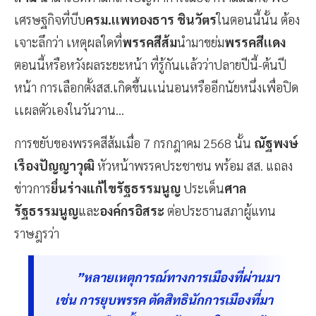
เศรษฐกิจที่บีบ
ครม.เเพทองธาร ชินวัตร
ในตอนนี้นั้น ต้อง
เจาะลึกว่า เหตุผลใดที่
พรรคสีส้ม
นำมาขย่ม
พรรคสีเเดง
ตอนนี้หรือหวังผลระยะหน้า ที่รู้กันเเล้วว่าปลายปีนี้-ต้นปี
หน้า การเลือกตั้งสส.เกิดขึ้นเเน่นอนหรืออีกนัยหนึ่งเพื่อปิด
เเผลตัวเองในวันวาน...
การขยับของพรรคสีส้มเมื่อ 7 กรกฎาคม 2568 นั้น
ณัฐพงษ์
เรืองปัญญาวุฒิ
หัวหน้าพรรคประชาชน พร้อม สส. แถลง
ข่าวการ
ยื่นร่างแก้ไขรัฐธรรมนูญ
ประเด็น
ศาล
รัฐธรรมนูญ
และ
องค์กรอิสระ
ต่อประธานสภาผู้แทน
ราษฎรว่า
”หลายเหตุการณ์ทางการเมืองที่ผ่านมา
เช่น การยุบพรรค ตัดสิทธินักการเมืองที่มา