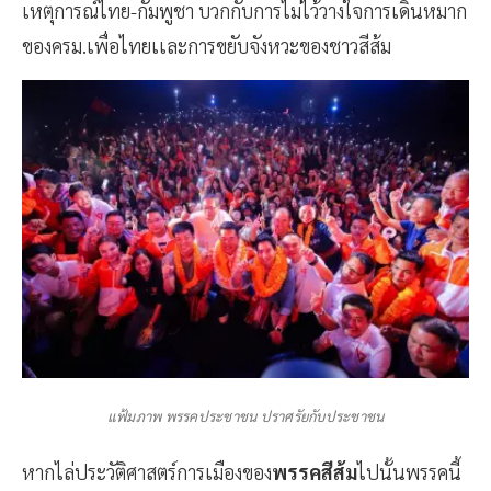
เหตุการณ์ไทย-กัมพูชา บวกกับการไม่ไว้วางใจการเดินหมาก
ของครม.เพื่อไทยเเละการขยับจังหวะของชาวสีส้ม
แฟ้มภาพ พรรคประชาชน ปราศรัยกับประชาชน
หากไล่ประวัติศาสตร์การเมืองของ
พรรคสีส้ม
ไปนั้นพรรคนี้