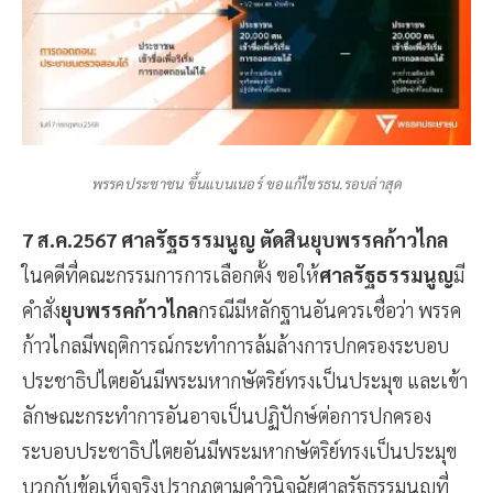
พรรคประชาชน ขึ้นแบนเนอร์ ขอแก้ไขรธน.รอบล่าสุด
7 ส.ค.2567 ศาลรัฐธรรมนูญ ตัดสินยุบพรรคก้าวไกล
ในคดีที่คณะกรรมการการเลือกตั้ง ขอให้
ศาลรัฐธรรมนูญ
มี
คำสั่ง
ยุบพรรคก้าวไกล
กรณีมีหลักฐานอันควรเชื่อว่า พรรค
ก้าวไกลมีพฤติการณ์กระทำการล้มล้างการปกครองระบอบ
ประชาธิปไตยอันมีพระมหากษัตริย์ทรงเป็นประมุข และเข้า
ลักษณะกระทำการอันอาจเป็นปฏิปักษ์ต่อการปกครอง
ระบอบประชาธิปไตยอันมีพระมหากษัตริย์ทรงเป็นประมุข
บวกกับข้อเท็จจริงปรากฏตามคำวินิจฉัยศาลรัฐธรรมนูญที่