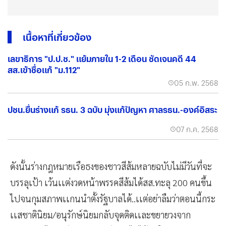
เนื้อหาที่เกี่ยวข้อง
เลขาธิการ "ป.ป.ช." แย้มภายใน 1-2 เดือน ชัดเจนคดี 44
สส.เข้าชื่อแก้ "ม.112"
05 ก.พ. 2568
ปชน.ยื่นร่างแก้ รธน. 3 ฉบับ มุ่งแก้ปัญหา ศาลรธน.-องค์อิสระ
07 ก.ค. 2568
ดังนั้นร่างกฎหมายเรือธงของชาวสีส้มหลายฉบับไม่มีวันที่จะ
บรรลุเป้า เว้นเเต่งวดหน้าพรรคสีส้มได้สส.ทะลุ 200 คนขึ้น
ไปจนกุมสภาพเเกนนำตั้งรัฐบาลได้..เเต่อย่าลืมว่าตอนนี้กระ
เเสชาตินิยม/อนุรักษ์นิยมกลับจุดติดเเละขยายวงจาก