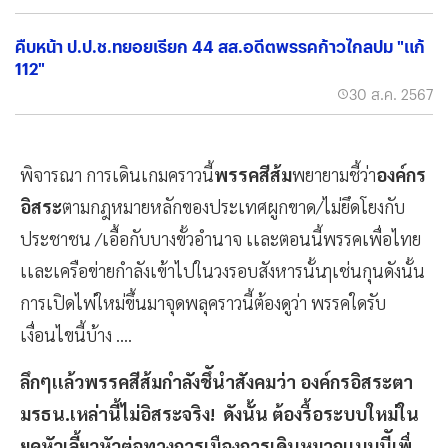
คืบหน้า ป.ป.ช.ทยอยเรียก 44 สส.อดีตพรรคก้าวไกลปม "แก้
112"
30 ส.ค. 2567
พิจารณา การเดินเกมคราวนี้
พรรคสีส้ม
พยายามชี้ว่า
องค์กร
อิสระ
ตามกฎหมายหลักของประเทศผูกขาด/ไม่ยึดโยงกับ
ประชาชน /เอื้อกับบางขั้วอำนาจ เเละตอนนี้พรรคเพื่อไทย
เเละเครือข่ายกำลังเข้าไปในวงรอบสังหารนั้นๅเช่นกุนดังนั้น
การเปิดไพ่ใหม่ขึ้นมาจุดพลุคราวนี้ต้องดูว่า พรรคใดรับ
เงื่อนไขนี้บ้าง ....
ลึกๆเเล้วพรรคสีส้มกำลังชึันำสังคมว่า องค์กรอิสระตา
มรธน.เหล่านี้ไม่อิสระจริง! ดังนั้น ต้องรื้อระบบใหม่ใน
ยุคหัวเลี้ยวหัวต่อทางการเมืองการเดินหมากเเบบนีัเพื่