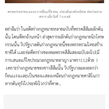
พรรคประชาชน แถลง การยื่นแก้ไขรธน. ประเด็นองค์กรอิสระ ต่อประธาน
สภาฯ เมื่อวันที่ 7 ก.ค.68
อย่าลืมว่า ในอดีตร่างกฎหมายหลายฉบับที่พรรคสีส้มผลักดัน
นั้น โดนตีตกถ้วนหน้า ล่าสุดการผลักดันร่างกฎหมายนิรโทษ
กรรมนั้น วิปรัฐบาลดันร่างกฎหมายนี้ของพรรครวมไทยสร้าง
ชาติได้ เเละจ่อตีตกร่างของพลพรรคสีส้มสองฉบับลงไป(มี
การเสนอแก้ไขประมวลกฎหมายอาญา มาตรา112ด้วย )
เพราะร่างกฎหมายของชาวสีส้มนััน วิปรัฐบาลมองออกว่า
ร้อนเเรงเเละเป็นของเเสลงเหมือนร่างกฎหมายคาสิโน!?!
หากดันทุรังไปจะพังไวกว่าที่คาด...