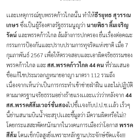
เเละเหตุการณ์ยุบพรรคก้าวไกลนั้น ทำให้
ธีรยุทธ สุวรรณ
เกษร
ซึ่งเป็นผู้ร้องศาลรัฐธรรมนูญว่า
นายพิธา ลิ้มเจริญ
รัตน์
และพรรคก้าวไกล ล้มล้างการปกครอง ยื่นเรื่องต่อคณะ
กรรมการป้องกันและปราบปรามการทุจริตแห่งชาติ เมื่อ 7
กุมภาพันธ์ 2567 เพื่อให้ตรวจสอบและเอาผิดจริยธรรมของ
พรรคก้าวไกล และ
สส.พรรคก้าวไกล 44 คน
ที่ร่วมเสนอ
ชื่อแก้ไขประมวลกฎหมายอาญา มาตรา 112 รวมถึง
เนื่องจากเห็นว่าเป็นการกระทำเข้าข่ายฝ่าฝืน และไม่ปฏิบัติ
ตามมาตรฐานจริยธรรมอย่างร้ายแรงเเละเเว่วว่าหลังจาก
44
สส.พรรคสัส้มเวอร์ชั่นสอง
ไปชี้เเจงกับป.ป.ช.เเล้ว เร็วๆ
นี้ย่านสนามบินน้ำจะสรุปเเละชี้มูลว่า มีความผิดหรือไม่!?
โดยกระแสสะพัดหนักมากในวงคนการเมืองว่าโอกาส
พรรค
สีส้ม
โดนเช็กบิลสูงยิ่งเพราะหลักฐานประจักษ์ชัดเเจ้ง!!!