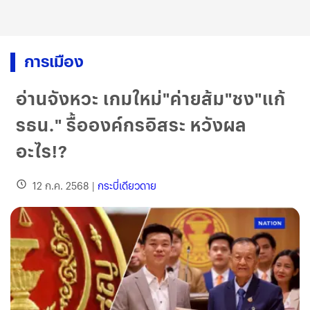
การเมือง
อ่านจังหวะ เกมใหม่"ค่ายส้ม"ชง"แก้
รธน." รื้อองค์กรอิสระ หวังผล
อะไร!?
12 ก.ค. 2568
|
กระบี่เดียวดาย