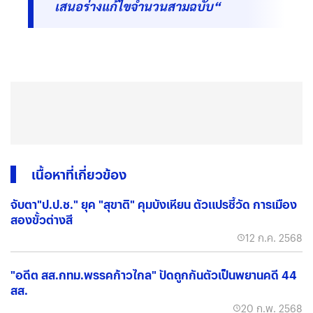
เสนอร่างแก้ไขจำนวนสามฉบับ“
เนื้อหาที่เกี่ยวข้อง
จับตา"ป.ป.ช." ยุค "สุขาติ" คุมบังเหียน ตัวแปรชี้วัด การเมือง
สองขั้วต่างสี
12 ก.ค. 2568
"อดีต สส.กทม.พรรคก้าวไกล" ปัดถูกกันตัวเป็นพยานคดี 44
สส.
20 ก.พ. 2568