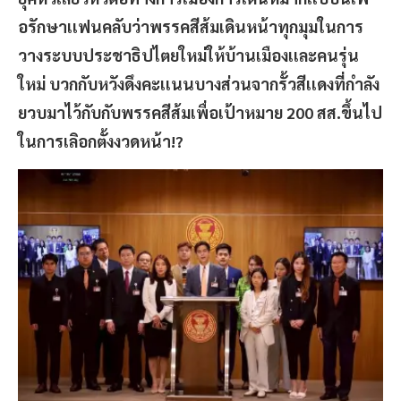
อรักษาเเฟนคลับว่าพรรคสีส้มเดินหน้าทุกมุมในการ
วางระบบประชาธิปไตยใหม่ให้บ้านเมืองเเละคนรุ่น
ใหม่ บวกกับหวังดึงคะเเนนบางส่วนจากรั้วสีเเดงที่กำลัง
ยวบมาไว้กับกับพรรคสีส้มเพื่อเป้าหมาย 200 สส.ขึ้นไป
ในการเลิอกตั้งงวดหน้า!?