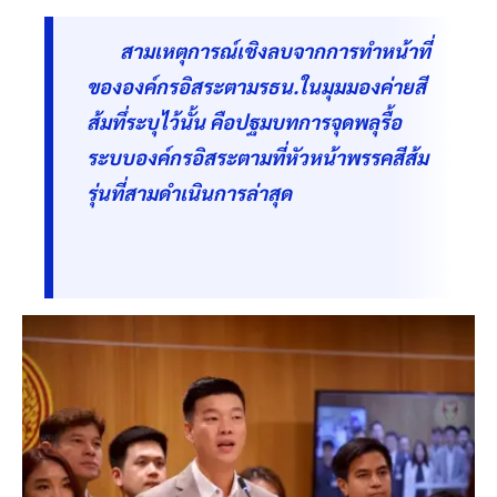
สามเหตุการณ์เชิงลบจากการทำหน้าที่
ขององค์กรอิสระตามรธน.ในมุมมองค่ายสี
ส้มทึ่ระบุไว้นั้น คือปฐมบทการจุดพลุรื้อ
ระบบองค์กรอิสระตามที่หัวหน้าพรรคสีส้ม
รุ่นที่สามดำเนินการล่าสุด