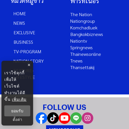
หมวดหมู่ข่าว
พาร์ทเนอร์
HOME
The Nation
Nationgroup
NEWS
Komchadluek
EXCLUSIVE
Bangkokbiznews
Nationtv
BUSINESS
Springnews
TV-PROGRAM
Thainewsonline
Tnews
NATION-STORY
×
Thansettakij
FEATURE-
เราใช้คุกกี้
LIFESTYLE
เพื่อให้
เว็บไซต์
ทำงานได้ดี
ขึ้น
เพิ่มเติม
FOLLOW US
ยอมรับ
ตั้งค่า