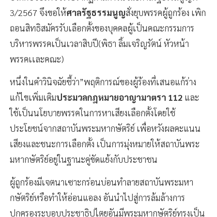
3/2567 จึงขอให้
ศาลรัฐธรรมนูญ
สั่งยุบพรรคผู้ถูกร้อง เพิก
ถอนสิทธิสมัครรับเลือกตั้งของบุคคลผู้เป็นคณะกรรมการ
บริหารพรรคเป็นเวลาสิบปี(พิธา ลิ้มเจริญรัตน์ หัวหน้า
พรรคเเละคณะ)
หนึ่งในคำวินิจฉัยชี้ว่า”พฤติการณ์ของผู้ร้องที่เสนอแก้ร่าง
แก้ไขเพิ่มเติม
ประมวลกฎหมายอาญามาตรา 112
และ
ใช้เป็นนโยบายพรรคในการหาเสียงเลือกตั้งโดยใช้
ประโยชน์จากสถาบันพระมหากษัตริย์ เพื่อหวังผลคะแนน
เสียงและชนะการเลือกตั้ง เป็นการมุ่งหมายให้สถาบันพระ
มหากษัตริย์อยู่ในฐานะคู่ขัดแย้งกับประชาชน
ผู้ถูกร้องมีเจตนาเซาะกร่อนบ่อนทำลายสถาบันพระมหา
กษัตริย์หรือทำให้อ่อนแอลง อันนำไปสู่การล้มล้างการ
ปกครองระบอบประชาธิปไตยอันมีพระมหากษัตริย์ทรงเป็น