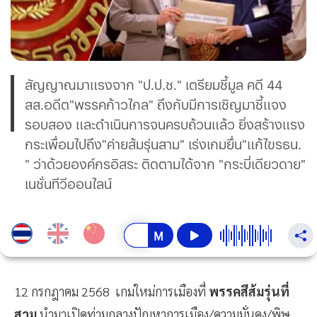
สัญญาณมาแรงจาก "ป.ป.ช." เตรียมชี้มูล คดี 44
สส.อดีต"พรรคก้าวไกล" ถึงกับมีการเชิญมาชี้แจง
รอบสอง และดำเนินการจนครบถ้วนแล้ว ยิ่งสร้างแรง
กระเพื่อมไปถึง"ค่ายส้มรุ่นสาม" เร่งเกมยื่น"แก้ไขรธน.
" ว่าด้วยองค์กรอิสระ ติดตามได้จาก "กระบี่เดียวดาย"
เนชั่นทีวีออนไลน์
12 กรกฎาคม 2568 เกมใหม่การเมืองที่
พรรคสีส้มรุ่นที่
สาม
นำมาเปิดท่ามกลางปัญหาการเมือง/ความมั่นคง/พิษ