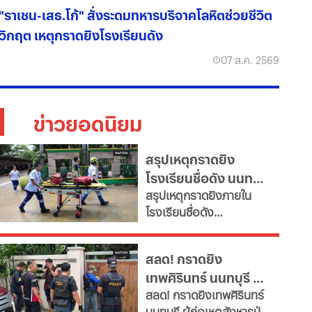
"ราเชน-เสธ.โก้" สั่งระดมทหารบริจาคโลหิตช่วยชีวิต
วิกฤต เหตุกราดยิงโรงเรียนดัง
07 ส.ค. 2569
ข่าวยอดนิยม
สรุปเหตุกราดยิง
โรงเรียนชื่อดัง นนทบุรี
สรุปเหตุกราดยิงภายใน
ล่าสุด ผู้ก่อเหตุเสียชีวิต
โรงเรียนชื่อดัง
แล้ว
อ.บางกรวย จ.นนทบุรี
ล่าสุด ผู้ก่อเหตุเสียชีวิต
สลด! กราดยิง
แล้ว ขณะที่ยอดผู้เสียชีวิต
เทพศิรินทร์ นนทบุรี ดับ
พุ่งเป็น 7 ราย บาดเจ็บกว่า
สลด! กราดยิงเทพศิรินทร์
15 ราย
7 พบยิงปู่ย่าก่อนบุก
นนทบุรี ผู้ก่อเหตุสังหารปู่