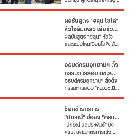
โรงเรียน
กับย่าเสียชีวิตภายในบ้าน
ก่อนพกอาวุธและกระสุนมา
ผลชันสูตร "ฮลุน โซโล่"
ก่อเหตุที่โรงเรียน
หัวใจล้มเหลว เสียชีวิต
ผลชันสูตร “ฮลุน” หัวใจ
ยังไม่ตัดปมสารพิษ
และระบบไหลเวียนโลหิตล้ม
เหลว ยังไม่ตัดประเด็นสาร
พิษและอื่นๆ รอผลตรวจ
อธิบดีกรมอุทยานฯ ตั้ง
จาก "จอร์เจีย" เทียบเคียง
กรรมการสอบ อช.สิมิ
ญาติเตรียมรับร่างกลับ
อธิบดีกรมอุทยานฯ​ สั่งตั้ง
บำเพ็ญกุศลที่บ้านเกิด
ลัน ให้วีระ พักแรม 4 ปี
กรรมการสอบ "หน.อช.สิมิ
ก่อน
ลัน" ปมอนุญาต "อ.วีระ"
และคณะพักแรมฝ่าฝืนประ
ช็อกข้าราชการ
กาศกรมฯหรือไม่
"ปกรณ์" จ่อชง "ครม."
​"ปกรณ์ นิลประพันธ์" ชง
รื้อใหญ่กำลังคนภาครัฐ
ครม. เคาะมาตรการเร่ง
เช็ก 11 สายงานจะหาย