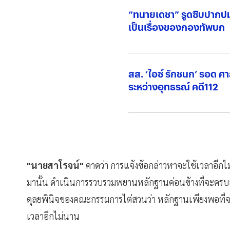
“ทนายเดชา” รูดซิบปากปมคด
เป็นเรื่องของกองทัพบก
สส. ‘ไอซ์ รักชนก’ รอด ศ
ระหว่างอุทธรณ์ คดี112
"นายสาโรจน์"
คาดว่า การแจ้งข้อกล่าวหาจะใช้เวลาอี
มานั้น ดำเนินการรวบรวมพยานหลักฐานค่อนข้างที่จะครบ
ดุลยพินิจของคณะกรรมการไต่สวนว่า หลักฐานเพียงพอที่จะพ
เวลาอีกไม่นาน