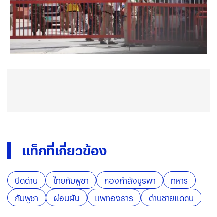
แท็กที่เกี่ยวข้อง
ปิดด่าน
ไทยกัมพูชา
กองกำลังบูรพา
ทหาร
กัมพูชา
ผ่อนผัน
แพทองธาร
ด่านชายแดดน