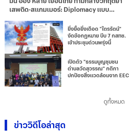
มิน อ่อง หล่าย เยือนไทย ท่ามกลางวิกฤตยา
เสพติด-สแกมเมอร์: Diplomacy แบบ
ใด...ใครได้ประโยชน์จริง?
ยิ่งยื้อยิ่งเดือด "ไตรรัตน์"
งัดข้อกฎหมาย บีบ 7 กสทช.
เข้าประชุมด่วนพรุ่งนี้
เปิดตัว "ธรรมนูญชุมชน
ตำบลวัดสุวรรณ" กติกา
ปกป้องสิ่งแวดล้อมจาก EEC
ดูทั้งหมด
ข่าววิดีโอล่าสุด