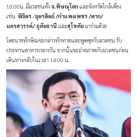
10:00น. มีมวลชนทั้ง
จ.พิษณุโลก
และจังหวัดใกล้เคียง
เช่น
พิจิตร
/
อุตรดิตถ์ /กำแพงเพชร /ตาก/
นครสวรรค์/ อุทัยธานี
และ
สุโขทัย
มาร่วมด้วย
โดยนายทักษิณจะกล่าวทักทายและพูดคุยกับมวลชน รับ
ประทานอาหารกลางวัน จากนั้นจะถ่ายภาพกับมวลชนก่อน
เดินทางกลับในเวลา 14:00 น.