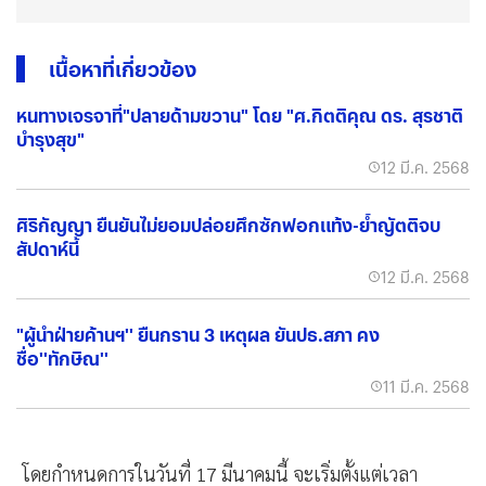
เนื้อหาที่เกี่ยวข้อง
หนทางเจรจาที่"ปลายด้ามขวาน" โดย "ศ.กิตติคุณ ดร. สุรชาติ
บำรุงสุข"
12 มี.ค. 2568
ศิริกัญญา ยืนยันไม่ยอมปล่อยศึกซักฟอกแท้ง-ย้ำญัตติจบ
สัปดาห์นี้
12 มี.ค. 2568
"ผู้นำฝ่ายค้านฯ'' ยืนกราน 3 เหตุผล ยันปธ.สภา คง
ชื่อ''ทักษิณ''
11 มี.ค. 2568
โดยกำหนดการในวันที่ 17 มีนาคมนี้ จะเริ่มตั้งแต่เวลา