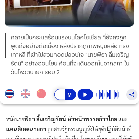
กลายเป็นกระแสร้อนแรงบนโลกโซเชียล ที่ยังคงถูก
พูดถึงอย่างต่อเนื่อง หลังปรากฎภาพหนุ่มหล่อ ทรง
เกาหลี ที่เข้าไปสวมกอดปลอบใจ "นายพิธา ลิ้มเจริญ
รัตน์" อย่างอ่อนโยน ก่อนที่จะเดินออกไปจากสภา ใน
วันโหวตนายก รอบ 2
หลังนาย
พิธา ลิ้มเจริญรัตน์ หัวหน้าพรรคก้าวไกล
และ
แคนดิเดตนายกฯ
ถูกศาลรัฐธรรมนูญสั่งให้ยุติปฏิบัติหน้าที่
สส. ชั่วคราว จากกรณีปมถือหุ้นสื่อ โดยจุดเริ่มมาจากผู้ใช้ทวิ