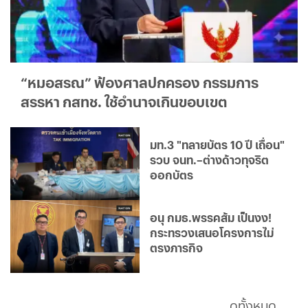
“หมอสรณ” ฟ้องศาลปกครอง กรรมการ
สรรหา กสทช. ใช้อำนาจเกินขอบเขต
มท.3 "ทลายบัตร 10 ปี เถื่อน"
รวบ จนท.–ต่างด้าวทุจริต
ออกบัตร
อนุ กมธ.พรรคส้ม เป็นงง!
กระทรวงเสนอโครงการไม่
ตรงภารกิจ
ดูทั้งหมด