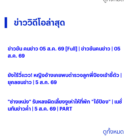
ข่าววิดีโอล่าสุด
ข่าวข้น คนข่าว 05 ส.ค. 69 [Full] | ข่าวข้นคนข่าว | 05
ส.ค. 69
05 ส.ค. 2569
ยังไร้วี่แวว! หญิงอ้างเคยพบตำรวจลูกพี่ป๋องเข้าชี้ตัว |
ยุคลชนข่าว | 5 ส.ค. 69
05 ส.ค. 2569
"ช่างเหน่ง" รับหลงผิดเลี้ยงงูเห่าให้ที่พัก "ไอ้ป๋อง" | เนชั่
นทันข่าวค่ำ | 5 ส.ค. 69 | PART
05 ส.ค. 2569
ดูทั้งหมด