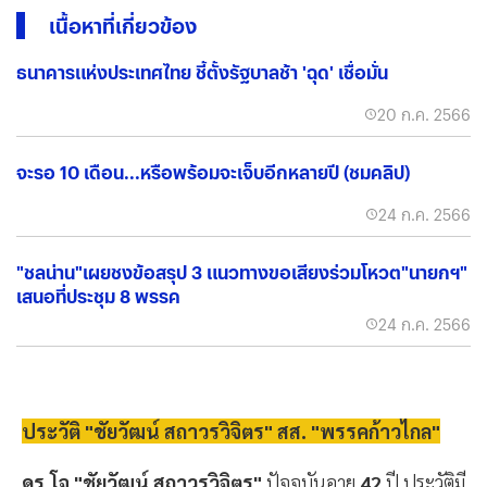
เนื้อหาที่เกี่ยวข้อง
ธนาคารแห่งประเทศไทย ชี้ตั้งรัฐบาลช้า 'ฉุด' เชื่อมั่น
20 ก.ค. 2566
จะรอ 10 เดือน...หรือพร้อมจะเจ็บอีกหลายปี (ชมคลิป)
24 ก.ค. 2566
"ชลน่าน"เผยชงข้อสรุป 3 แนวทางขอเสียงร่วมโหวต"นายกฯ"
เสนอที่ประชุม 8 พรรค
24 ก.ค. 2566
ประวัติ "ชัยวัฒน์ สถาวรวิจิตร" สส. "พรรคก้าวไกล"
ดร.โจ "ชัยวัฒน์ สถาวรวิจิตร"
ปัจจุบันอายุ
42
ปี ประวัติมี