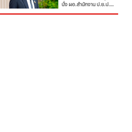
นั่ง ผอ.สำนักงาน ป.ย.ป.
เทียบเท่า "ปลัดกระทรวง"
ซี11 ท่ามกลางกระแส
กมธ.งบประมาณ 2570
เสนอยุบเลิกหน่วยงาน
เนื่องจากภารกิจซ้ำซ้อน