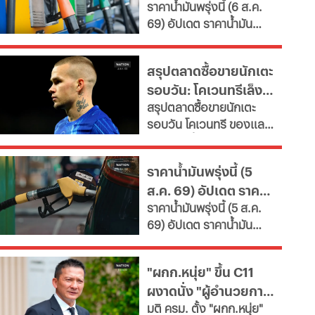
ราคาน้ำมันพรุ่งนี้ (6 ส.ค.
ศักยภาพ-เรียนรู้ตลอดชีวิต
น้ำมันล่าสุด จากปั๊ม
69) อัปเดต ราคาน้ำมัน
เผยช่องทางยื่นคำขอทั้ง
ใหญ่
ล่าสุด จากสถานีบริการ
กทม.-ต่างจังหวัด พบ
ขนาดใหญ่ มีทั้งราคาน้ำมัน
ฝ่าฝืนเกณฑ์เสี่ยงถูกสั่ง
สรุปตลาดซื้อขายนักเตะ
ดีเซล เบนซิน และ แก๊สโซ
เพิกถอน
รอบวัน: โคเวนทรีเล็ง
ฮอล์
สรุปตลาดซื้อขายนักเตะ
"มูดริก" สาลิกาปัดปืน
รอบวัน โคเวนทรี ของแลม
ซื้อ "กิมาไรส์"
พาร์ดจ่อยื่นยืม "มูดริก"
ด้านสาลิกาดงปัดข้อเสนอ
ราคาน้ำมันพรุ่งนี้ (5
แรกจาก อาร์เซนอล ในการ
ส.ค. 69) อัปเดต ราคา
ล่าตัว "กิมาไรส์" ขณะที่ โค
ราคาน้ำมันพรุ่งนี้ (5 ส.ค.
โม่ ปิดดีล "ชาโลบาห์"
น้ำมันล่าสุด จากปั๊ม
69) อัปเดต ราคาน้ำมัน
ใหญ่
ล่าสุด จากสถานีบริการ
ขนาดใหญ่ มีทั้งราคาน้ำมัน
"ผกก.หนุ่ย" ขึ้น C11
ดีเซล เบนซิน และ แก๊สโซ
ผงาดนั่ง "ผู้อำนวยการ
ฮอล์
มติ ครม. ตั้ง "ผกก.หนุ่ย"
ป.ย.ป."