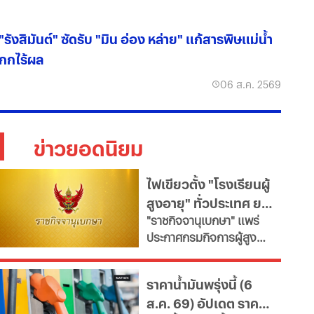
"รังสิมันต์" ซัดรับ "มิน อ่อง หล่าย" แก้สารพิษแม่น้ำ
กกไร้ผล
06 ส.ค. 2569
ข่าวยอดนิยม
ไฟเขียวตั้ง "โรงเรียนผู้
สูงอายุ" ทั่วประเทศ ยก
"ราชกิจจานุเบกษา" แพร่
ระดับคุณภาพชีวิต เช็ก
ประกาศกรมกิจการผู้สูง
เงื่อนไข
อายุ เปิดเกณฑ์จัดตั้ง
"โรงเรียนผู้สูงอายุ" มุ่งขับ
ราคาน้ำมันพรุ่งนี้ (6
เคลื่อนสังคมสูงวัยอย่างมี
ส.ค. 69) อัปเดต ราคา
คุณค่า หนุนพัฒนา