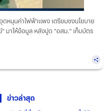
ยอุดหนุนค่าไฟฟ้าแพง เตรียมชงนโยบาย
์" มาให้ข้อมูล หลังปูด "อสม." เก็บบัตร
ข่าวล่าสุด