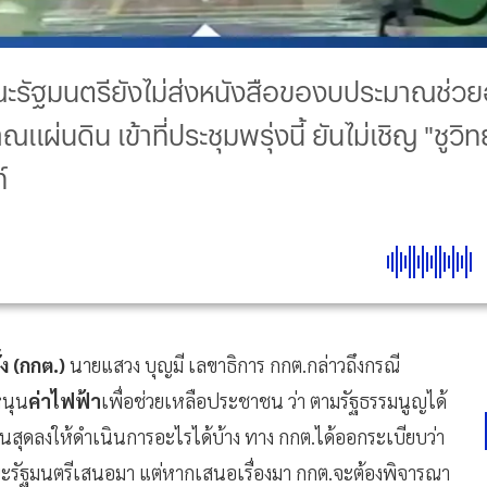
ณะรัฐมนตรียังไม่ส่งหนังสือของบประมาณช่ว
ดิน เข้าที่ประชุมพรุ่งนี้ ยันไม่เชิญ "ชูวิทย
์
ง (กกต.)
นายแสวง บุญมี เลขาธิการ กกต.กล่าวถึงกรณี
หนุน
ค่าไฟฟ้า
เพื่อช่วยเหลือประชาชน ว่า ตามรัฐธรรมนูญได้
สิ้นสุดลงให้ดำเนินการอะไรได้บ้าง ทาง กกต.ได้ออกระเบียบว่า
กคณะรัฐมนตรีเสนอมา แต่หากเสนอเรื่องมา กกต.จะต้องพิจารณา