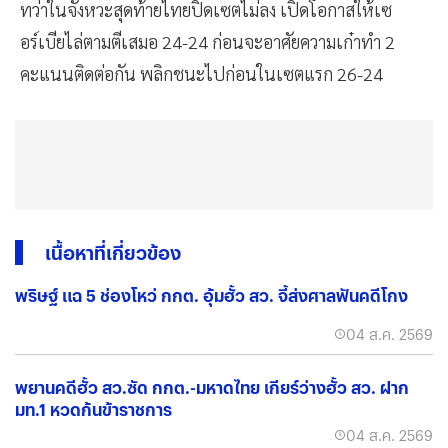
ทว่าในจังหวะสุดท้ายไทยปิดเซตไม่ลง เปิดโอกาสให้เซ
อร์เบียไล่ตามตีเสมอ 24-24 ก่อนจะอาศัยความเก๋าทำ 2
คะแนนติดต่อกัน พลิกชนะไปก่อนในเซตแรก 26-24
เนื้อหาที่เกี่ยวข้อง
พริษฐ์ แฉ 5 ช่องโหว่ กกต. อุ้มฮั้ว สว. จี้ส่งศาลฟันคดีโกง
04 ส.ค. 2569
พยานคดีฮั้ว สว.ซัด กกต.-มหาดไทย เกียร์ว่างฮั้ว สว. ฝาก
มท.1 หวดก้นข้าราชการ
04 ส.ค. 2569