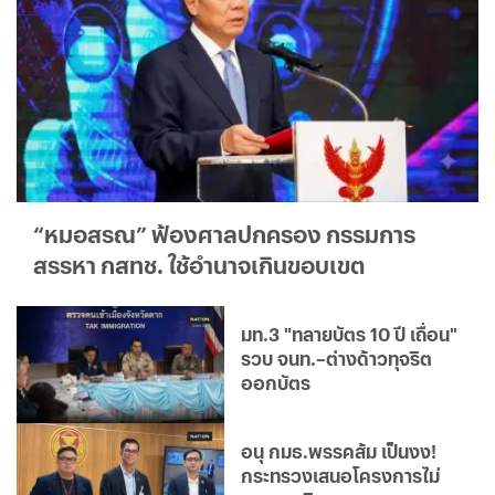
“หมอสรณ” ฟ้องศาลปกครอง กรรมการ
สรรหา กสทช. ใช้อำนาจเกินขอบเขต
มท.3 "ทลายบัตร 10 ปี เถื่อน"
รวบ จนท.–ต่างด้าวทุจริต
ออกบัตร
อนุ กมธ.พรรคส้ม เป็นงง!
กระทรวงเสนอโครงการไม่