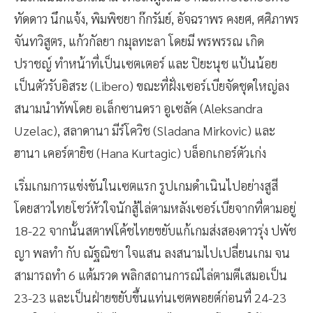
ทัดดาว นึกแจ้ง, พิมพิชยา ก๊กรัมย์, อัจฉราพร คงยศ, ศศิภาพร
จันทวิสูตร, แก้วกัลยา กมุลทะลา โดยมี พรพรรณ เกิด
ปราชญ์ ทำหน้าที่เป็นเซตเตอร์ และ ปิยะนุช แป้นน้อย
เป็นตัวรับอิสระ (Libero) ขณะที่ฝั่งเซอร์เบียจัดชุดใหญ่ลง
สนามนำทัพโดย อเล็กซานดรา อูเซลัค (Aleksandra
Uzelac), สลาดานา มีร์โควิช (Sladana Mirkovic) และ
ฮานา เคอร์ตายิช (Hana Kurtagic) บล็อกเกอร์ตัวเก่ง
เริ่มเกมการแข่งขันในเซตแรก รูปเกมดำเนินไปอย่างสูสี
โดยสาวไทยโชว์หัวใจนักสู้ไล่ตามหลังเซอร์เบียจากที่ตามอยู่
18-22 จากนั้นสตาฟโค้ชไทยขยับแก้เกมส่งสองดาวรุ่ง ปพัช
ญา พลทำ กับ ณัฐณิชา ใจแสน ลงสนามไปเปลี่ยนเกม จน
สามารถทำ 6 แต้มรวด พลิกสถานการณ์ไล่ตามตีเสมอเป็น
23-23 และเป็นฝ่ายขยับขึ้นแท่นเซตพอยต์ก่อนที่ 24-23