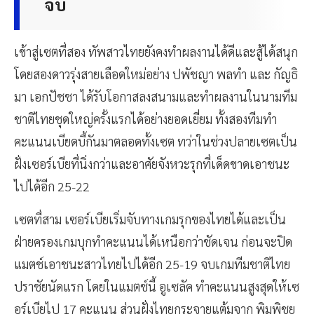
จบ
เข้าสู่เซตที่สอง ทัพสาวไทยยังคงทำผลงานได้ดีและสู้ได้สนุก
โดยสองดาวรุ่งสายเลือดใหม่อย่าง ปพัชญา พลทำ และ กัญธิ
มา เอกปัชชา ได้รับโอกาสลงสนามและทำผลงานในนามทีม
ชาติไทยชุดใหญ่ครั้งแรกได้อย่างยอดเยี่ยม ทั้งสองทีมทำ
คะแนนเบียดบี้กันมาตลอดทั้งเซต ทว่าในช่วงปลายเซตเป็น
ฝั่งเซอร์เบียที่นิ่งกว่าและอาศัยจังหวะรุกที่เด็ดขาดเอาชนะ
ไปได้อีก 25-22
เซตที่สาม เซอร์เบียเริ่มจับทางเกมรุกของไทยได้และเป็น
ฝ่ายครองเกมบุกทำคะแนนได้เหนือกว่าชัดเจน ก่อนจะปิด
แมตช์เอาชนะสาวไทยไปได้อีก 25-19 จบเกมทีมชาติไทย
ปราชัยนัดแรก โดยในแมตช์นี้ อูเซลัค ทำคะแนนสูงสุดให้เซ
อร์เบียไป 17 คะแนน ส่วนฝั่งไทยกระจายแต้มจาก พิมพิชย