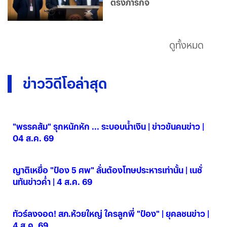
ตรงภารกิจ
ดูทั้งหมด
ข่าววิดีโอล่าสุด
"พรรคส้ม" รุกหนักหัก ... ระบอบน้ำเงิน | ข่าวข้นคนข่าว |
04 ส.ค. 69
04 ส.ค. 2569
ญาติเหยื่อ "ป๋อง 5 ศพ" ลั่นต้องโทษประหารเท่านั้น | เนชั่
นทันข่าวค่ำ | 4 ส.ค. 69
04 ส.ค. 2569
ทัวร์ลงจอด! สภ.ห้วยใหญ่ ใครลูกพี่ "ป๋อง" | ยุคลชนข่าว |
4 ส.ค. 69