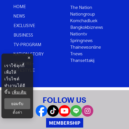
HOME
The Nation
Nationgroup
NEWS
Komchadluek
EXCLUSIVE
Bangkokbiznews
Nationtv
BUSINESS
Springnews
TV-PROGRAM
Thainewsonline
Tnews
NATION-STORY
×
Thansettakij
FEATURE-
เราใช้คุกกี้
LIFESTYLE
เพื่อให้
เว็บไซต์
ทำงานได้ดี
ขึ้น
เพิ่มเติม
FOLLOW US
ยอมรับ
ตั้งค่า
MEMBERSHIP