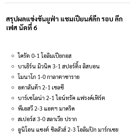
สรุปผลแข่งขันยูฟ่า แชมเปียนส์ลีก รอบ ลีก
เฟส นัดที่ 6
ไครัต 0-1 โอลิมเปียกอส
บาเยิร์น มิวนิค 3-1 สปอร์ติ้ง ลิสบอน
โมนาโก 1-0 กาลาตาซาราย
อตาลันต้า 2-1 เชลซี
บาร์เซโลน่า 2-1 ไอน์ทรัค แฟรงค์เฟิร์ต
พีเอสวี 2-3 แอตฯ มาดริด
สเปอร์ส 3-0 สลาเวีย ปราก
อูนิโอน แซงต์ ชิลลัวส์ 2-3 โอลิมปิก มาร์กเซย