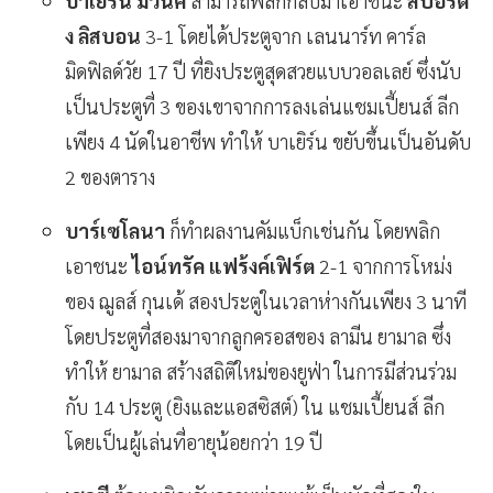
บาเยิร์น มิวนิค
สามารถพลิกกลับมาเอาชนะ
สปอร์ติ
ง ลิสบอน
3-1 โดยได้ประตูจาก เลนนาร์ท คาร์ล
มิดฟิลด์วัย 17 ปี ที่ยิงประตูสุดสวยแบบวอลเลย์ ซึ่งนับ
เป็นประตูที่ 3 ของเขาจากการลงเล่นแชมเปี้ยนส์ ลีก
เพียง 4 นัดในอาชีพ ทำให้ บาเยิร์น ขยับขึ้นเป็นอันดับ
2 ของตาราง
บาร์เซโลนา
ก็ทำผลงานคัมแบ็กเช่นกัน โดยพลิก
เอาชนะ
ไอน์ทรัค แฟร้งค์เฟิร์ต
2-1 จากการโหม่ง
ของ ฌูลส์ กุนเด้ สองประตูในเวลาห่างกันเพียง 3 นาที
โดยประตูที่สองมาจากลูกครอสของ ลามีน ยามาล ซึ่ง
ทำให้ ยามาล สร้างสถิติใหม่ของยูฟ่า ในการมีส่วนร่วม
กับ 14 ประตู (ยิงและแอสซิสต์) ใน แชมเปี้ยนส์ ลีก
โดยเป็นผู้เล่นที่อายุน้อยกว่า 19 ปี