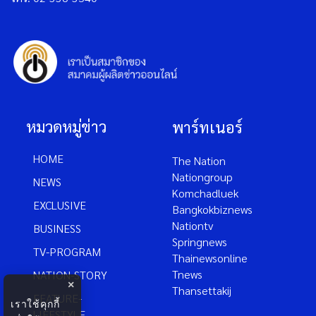
หมวดหมู่ข่าว
พาร์ทเนอร์
HOME
The Nation
Nationgroup
NEWS
Komchadluek
EXCLUSIVE
Bangkokbiznews
Nationtv
BUSINESS
Springnews
TV-PROGRAM
Thainewsonline
Tnews
NATION-STORY
×
Thansettakij
FEATURE-
เราใช้คุกกี้
LIFESTYLE