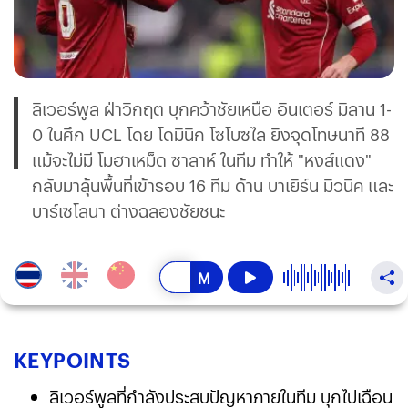
ลิเวอร์พูล ฝ่าวิกฤต บุกคว้าชัยเหนือ อินเตอร์ มิลาน 1-
0 ในศึก UCL โดย โดมินิก โซโบซไล ยิงจุดโทษนาที 88
แม้จะไม่มี โมฮาเหม็ด ซาลาห์ ในทีม ทำให้ "หงส์แดง"
กลับมาลุ้นพื้นที่เข้ารอบ 16 ทีม ด้าน บาเยิร์น มิวนิค และ
บาร์เซโลนา ต่างฉลองชัยชนะ
KEY
POINTS
ลิเวอร์พูลที่กำลังประสบปัญหาภายในทีม บุกไปเฉือน