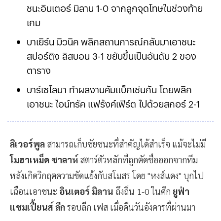
ชนะอินเตอร์ มิลาน 1-0 จากลูกจุดโทษในช่วงท้าย
เกม
บาเยิร์น มิวนิค พลิกสถานการณ์กลับมาเอาชนะ
สปอร์ติง ลิสบอน 3-1 ขยับขึ้นเป็นอันดับ 2 ของ
ตาราง
บาร์เซโลนา ทำผลงานคัมแบ็กเช่นกัน โดยพลิก
เอาชนะ ไอน์ทรัค แฟร้งค์เฟิร์ต ไปด้วยสกอร์ 2-1
ลิเวอร์พูล
สามารถเก็บชัยชนะที่สำคัญได้สำเร็จ แม้จะไม่มี
โมฮาเหม็ด ซาลาห์
สตาร์ตัวหลักที่ถูกตัดชื่อออกจากทีม
หลังเกิดวิกฤตความขัดแย้งกับสโมสร โดย "หงส์แดง" บุกไป
เฉือนเอาชนะ
อินเตอร์ มิลาน
ถึงถิ่น 1-0 ในศึก
ยูฟ่า
แชมเปี้ยนส์ ลีก
รอบลีก เฟส เมื่อคืนวันอังคารที่ผ่านมา