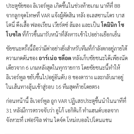
ประตูชัยของ ลิเวอร์พูล เกิดขึ้นในช่วงท้ายเกม นาทีที่ 88
จากลูกจุดโทษที่ VAR แจ้งผู้ตัดสิน หลัง อเลสซานโดร บาส
โตนี่ ดึงเสื้อ ฟลอเรียน เวียร์ตซ์ ล้มลง และเป็น
โดมินิก โซ
โบซไล
ที่ก้าวขึ้นมารับหน้าที่สังหารเข้าไปอย่างเยือกเย็น
ชัยชนะครั้งนี้ถือว่ามีค่าอย่างยิ่งสำหรับทีมที่กำลังตกอยู่ภายใต้
ความกดดันของ
อาร์เน่อ ชล็อต
หลังเก็บชัยชนะได้เพียงนัด
เดียวจาก 6 เกมหลังสุดในทุกรายการ โดยชัยชนะนี้ทำให้
ลิเวอร์พูล ขยับขึ้นไปอยู่อันดับ 8 ของตาราง และกลับมาอยู่
ในเส้นทางลุ้นเข้าสู่รอบ 16 ทีมสุดท้ายโดยตรง
ก่อนหน้านี้ ลิเวอร์พูล ถูก VAR ปฏิเสธประตูขึ้นนำในนาทีที่
31 หลังมีการตรวจจับว่า อูโก้ เอกิติเก้ ทำแฮนด์บอลจาก
จังหวะที่ เฟอร์จิล ฟาน ไดจ์ค โหม่งบอลไปโดนแขน