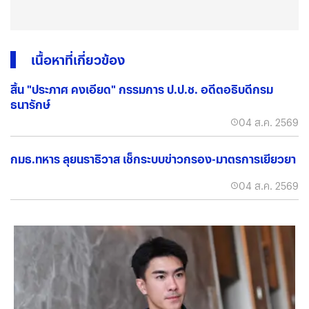
เนื้อหาที่เกี่ยวข้อง
สิ้น "ประภาศ คงเอียด" กรรมการ ป.ป.ช. อดีตอธิบดีกรม
ธนารักษ์
04 ส.ค. 2569
กมธ.ทหาร ลุยนราธิวาส เช็กระบบข่าวกรอง-มาตรการเยียวยา
04 ส.ค. 2569