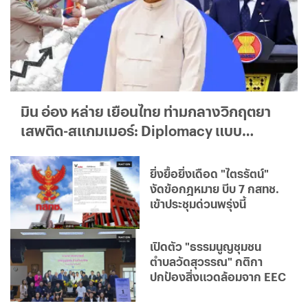
มิน อ่อง หล่าย เยือนไทย ท่ามกลางวิกฤตยา
เสพติด-สแกมเมอร์: Diplomacy แบบ
ใด...ใครได้ประโยชน์จริง?
ยิ่งยื้อยิ่งเดือด "ไตรรัตน์"
งัดข้อกฎหมาย บีบ 7 กสทช.
เข้าประชุมด่วนพรุ่งนี้
เปิดตัว "ธรรมนูญชุมชน
ตำบลวัดสุวรรณ" กติกา
ปกป้องสิ่งแวดล้อมจาก EEC