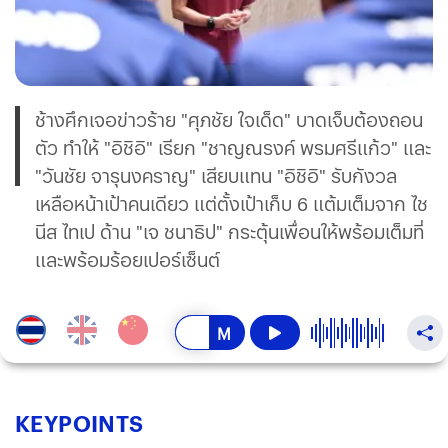
ช้างศึกเจอข่าวร้าย "ศุภชัย ใจเด็ด" บาดเจ็บต้องถอน
ตัว ทำให้ "อิชิอิ" เรียก "ชาญณรงค์ พรมศรีแก้ว" และ
"วันชัย จารุนงคราญ" เสียบแทน "อิชิอิ" รับกังวล
เหลือหน้าเป้าคนเดียว แต่ตั้งเป้าเก็บ 6 แต้มเต็มจาก ไช
นีส ไทเป ด้าน "เจ ชนาธิป" กระตุ้นเพื่อนให้พร้อมเต็มที่
และพร้อมร้อยเปอร์เซ็นต์
KEY
POINTS