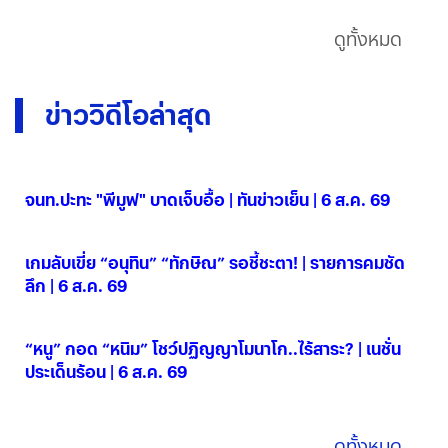
ดูทั้งหมด
ข่าววิดีโอล่าสุด
จนท.ปะทะ "พีมูฟ" บาดเจ็บอื้อ | ทันข่าวเย็น | 6 ส.ค. 69
06 ส.ค. 2569
เกมลับเขี่ย “อนุทิน” “ทักษิณ” รอชี้ชะตา! | รายการคมชัด
ลึก | 6 ส.ค. 69
06 ส.ค. 2569
“หนู” กอด “หนิม” โชว์ปฏิญญาโมนาโก..ไร้สาระ? | เนชั่น
ประเด็นร้อน | 6 ส.ค. 69
06 ส.ค. 2569
ดูทั้งหมด