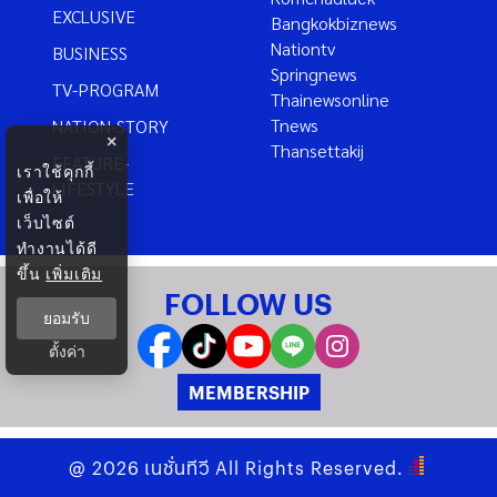
EXCLUSIVE
Bangkokbiznews
Nationtv
BUSINESS
Springnews
TV-PROGRAM
Thainewsonline
Tnews
NATION-STORY
×
Thansettakij
FEATURE-
เราใช้คุกกี้
LIFESTYLE
เพื่อให้
เว็บไซต์
ทำงานได้ดี
ขึ้น
เพิ่มเติม
FOLLOW US
ยอมรับ
ตั้งค่า
MEMBERSHIP
@
2026
เนชั่นทีวี
All Rights Reserved.