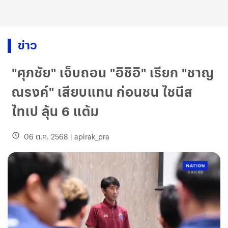
ข่าว
"ศุภชัย" เจ็บถอน "อิชิอิ" เรียก "ชาญ
ณรงค์" เสียบแทน ก่อนชน ไชนีส
ไทเป ลุ้น 6 แต้ม
06 ต.ค. 2568
|
apirak_pra