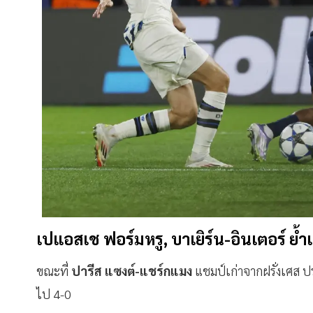
เปแอสเช ฟอร์มหรู, บาเยิร์น-อินเตอร์ ย้ำแ
ขณะที่
ปารีส แซงต์-แชร์กแมง
แชมป์เก่าจากฝรั่งเศส ป
ไป 4-0