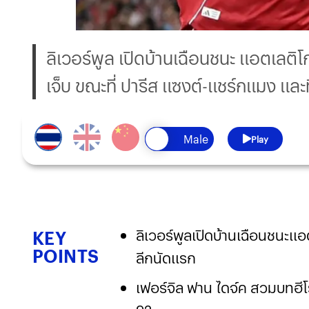
ลิเวอร์พูล เปิดบ้านเฉือนชนะ แอตเลติ
เจ็บ ขณะที่ ปารีส แซงต์-แชร์กแมง และท
Play
ลิเวอร์พูลเปิดบ้านเฉือนชนะแอ
KEY
POINTS
ลีกนัดแรก
เฟอร์จิล ฟาน ไดจ์ค สวมบทฮีโร