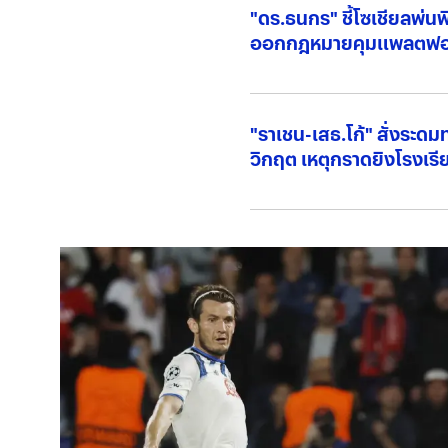
"ดร.ธนกร" ชี้โซเชียลพ่นพิ
ออกกฎหมายคุมแพลตฟอ
"ราเชน-เสธ.โก้" สั่งระดม
วิกฤต เหตุกราดยิงโรงเรี