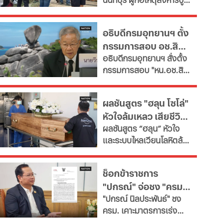
โรงเรียน
กับย่าเสียชีวิตภายในบ้าน
ก่อนพกอาวุธและกระสุนมา
อธิบดีกรมอุทยานฯ ตั้ง
ก่อเหตุที่โรงเรียน
กรรมการสอบ อช.สิมิ
อธิบดีกรมอุทยานฯ​ สั่งตั้ง
ลัน ให้วีระ พักแรม 4 ปี
กรรมการสอบ "หน.อช.สิมิ
ก่อน
ลัน" ปมอนุญาต "อ.วีระ"
และคณะพักแรมฝ่าฝืนประ
ผลชันสูตร "ฮลุน โซโล่"
กาศกรมฯหรือไม่
หัวใจล้มเหลว เสียชีวิต
ผลชันสูตร “ฮลุน” หัวใจ
ยังไม่ตัดปมสารพิษ
และระบบไหลเวียนโลหิตล้ม
เหลว ยังไม่ตัดประเด็นสาร
พิษและอื่นๆ รอผลตรวจ
ช็อกข้าราชการ
จาก "จอร์เจีย" เทียบเคียง
"ปกรณ์" จ่อชง "ครม."
ญาติเตรียมรับร่างกลับ
​"ปกรณ์ นิลประพันธ์" ชง
บำเพ็ญกุศลที่บ้านเกิด
รื้อใหญ่กำลังคนภาครัฐ
ครม. เคาะมาตรการเร่ง
เช็ก 11 สายงานจะหาย