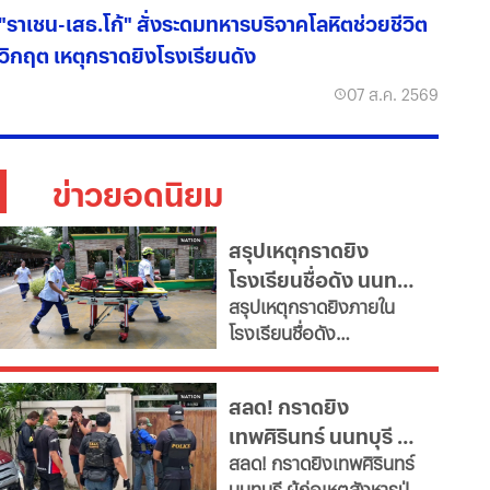
"ราเชน-เสธ.โก้" สั่งระดมทหารบริจาคโลหิตช่วยชีวิต
วิกฤต เหตุกราดยิงโรงเรียนดัง
07 ส.ค. 2569
ข่าวยอดนิยม
สรุปเหตุกราดยิง
โรงเรียนชื่อดัง นนทบุรี
สรุปเหตุกราดยิงภายใน
ล่าสุด ผู้ก่อเหตุเสียชีวิต
โรงเรียนชื่อดัง
แล้ว
อ.บางกรวย จ.นนทบุรี
ล่าสุด ผู้ก่อเหตุเสียชีวิต
สลด! กราดยิง
แล้ว ขณะที่ยอดผู้เสียชีวิต
เทพศิรินทร์ นนทบุรี ดับ
พุ่งเป็น 7 ราย บาดเจ็บกว่า
สลด! กราดยิงเทพศิรินทร์
15 ราย
7 พบยิงปู่ย่าก่อนบุก
นนทบุรี ผู้ก่อเหตุสังหารปู่