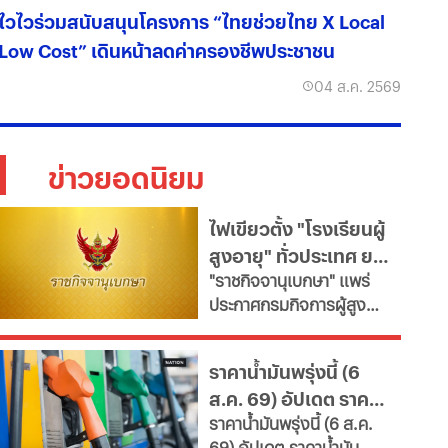
ไวไวร่วมสนับสนุนโครงการ “ไทยช่วยไทย X Local
Low Cost” เดินหน้าลดค่าครองชีพประชาชน
04 ส.ค. 2569
ข่าวยอดนิยม
ไฟเขียวตั้ง "โรงเรียนผู้
สูงอายุ" ทั่วประเทศ ยก
"ราชกิจจานุเบกษา" แพร่
ระดับคุณภาพชีวิต เช็ก
ประกาศกรมกิจการผู้สูง
เงื่อนไข
อายุ เปิดเกณฑ์จัดตั้ง
"โรงเรียนผู้สูงอายุ" มุ่งขับ
ราคาน้ำมันพรุ่งนี้ (6
เคลื่อนสังคมสูงวัยอย่างมี
ส.ค. 69) อัปเดต ราคา
คุณค่า หนุนพัฒนา
ราคาน้ำมันพรุ่งนี้ (6 ส.ค.
ศักยภาพ-เรียนรู้ตลอดชีวิต
น้ำมันล่าสุด จากปั๊ม
69) อัปเดต ราคาน้ำมัน