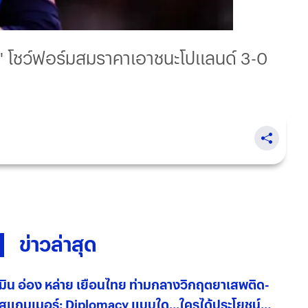
ี" โชว์ฟอร์มสมราคาเอาชนะโปแลนด์ 3-0
ข่าวล่าสุด
มิน อ่อง หล่าย เยือนไทย ท่ามกลางวิกฤตยาเสพติด-
สแกมเมอร์: Diplomacy แบบใด...ใครได้ประโยชน์