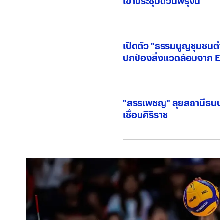
เข้าประชุมด่วนพรุ่งนี้
เปิดตัว "ธรรมนูญชุมชนต
ปกป้องสิ่งแวดล้อมจาก 
"สรรเพชญ" ลุยสถานีธนบุร
เชื่อมศิริราช