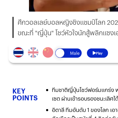
ศึกวอลเลย์บอลหญิงชิงแชมป์โลก 2025
ขณะที่ "ญี่ปุ่น" โชว์หัวใจนักสู้พลิกแ
Play
ทีมชาติญี่ปุ่นโชว์ฟอร์มแกร่
KEY
POINTS
เซต ผ่านเข้ารอบรองชนะเลิศได้
อิตาลี ทีมอันดับ 1 ของโลก เ