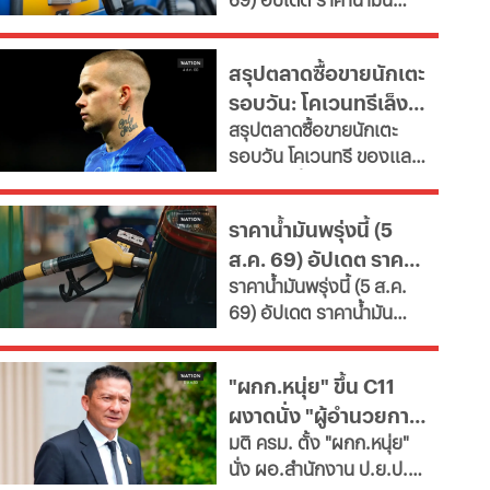
เผยช่องทางยื่นคำขอทั้ง
ใหญ่
ล่าสุด จากสถานีบริการ
กทม.-ต่างจังหวัด พบ
ขนาดใหญ่ มีทั้งราคาน้ำมัน
ฝ่าฝืนเกณฑ์เสี่ยงถูกสั่ง
สรุปตลาดซื้อขายนักเตะ
ดีเซล เบนซิน และ แก๊สโซ
เพิกถอน
รอบวัน: โคเวนทรีเล็ง
ฮอล์
สรุปตลาดซื้อขายนักเตะ
"มูดริก" สาลิกาปัดปืน
รอบวัน โคเวนทรี ของแลม
ซื้อ "กิมาไรส์"
พาร์ดจ่อยื่นยืม "มูดริก"
ด้านสาลิกาดงปัดข้อเสนอ
ราคาน้ำมันพรุ่งนี้ (5
แรกจาก อาร์เซนอล ในการ
ส.ค. 69) อัปเดต ราคา
ล่าตัว "กิมาไรส์" ขณะที่ โค
ราคาน้ำมันพรุ่งนี้ (5 ส.ค.
โม่ ปิดดีล "ชาโลบาห์"
น้ำมันล่าสุด จากปั๊ม
69) อัปเดต ราคาน้ำมัน
ใหญ่
ล่าสุด จากสถานีบริการ
ขนาดใหญ่ มีทั้งราคาน้ำมัน
"ผกก.หนุ่ย" ขึ้น C11
ดีเซล เบนซิน และ แก๊สโซ
ผงาดนั่ง "ผู้อำนวยการ
ฮอล์
มติ ครม. ตั้ง "ผกก.หนุ่ย"
ป.ย.ป."
นั่ง ผอ.สำนักงาน ป.ย.ป.