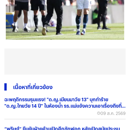
เนื้อหาที่เกี่ยวข้อง
ฉะพฤติกรรมรุนแรง! "ด.ญ.เมียนมาวัย 13" บุกทำร้าย
"ด.ญ.ไทยวัย 14 ปี" ในห้องน้ำ รร.แม่แจ้งความเอาเรื่องถึงที่
สุด
09 ส.ค. 2569
“พริษฐ์” ยืนยันฝ่ายค้านเปิดศึกซักฟอก หลังเปิดสมัยประชุม