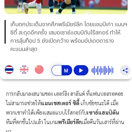
เก็บตกประเด็นจากศึกพรีเมียร์ลีก โดยแชมป์เก่า แมนฯ
ซิตี้ สะดุดอีกครั้ง เสมอเซาธ์แฮมป์ตันไร้สกอร์ ทำให้
การลุ้นท็อป 5 ยังเปิดกว้าง พร้อมอัปเดตตาราง
คะแนนล่าสุด
การกลับมาลงสนามของ เออร์ลิง ฮาลันด์ ที่แฟนบอลรอคอย
ไม่สามารถช่วยให้
แมนเชสเตอร์ ซิตี้
เก็บชัยชนะได้ เมื่อ
พวกเขาทำได้เพียงเสมอแบบไร้สกอร์กับ
เซาธ์แฮมป์ตัน
ทีมที่ตกชั้นไปแล้ว ในเกม
พรีเมียร์ลีก
เมื่อคืนวันเสาร์ที่ผ่าน
มา