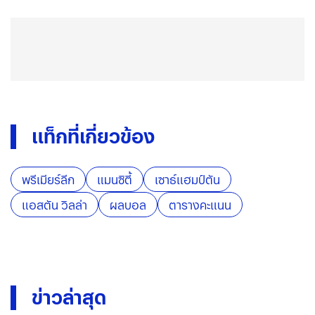
แท็กที่เกี่ยวข้อง
พรีเมียร์ลีก
แมนซิตี้
เซาธ์แฮมป์ตัน
แอสตัน วิลล่า
ผลบอล
ตารางคะแนน
ข่าวล่าสุด