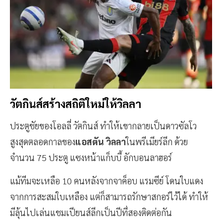
วัตกินส์สร้างสถิติใหม่ให้วิลลา
ประตูชัยของโอลลี่ วัตกินส์ ทำให้เขากลายเป็นดาวซัลโว
สูงสุดตลอดกาลของ
แอสตัน วิลลา
ในพรีเมียร์ลีก ด้วย
จำนวน 75 ประตู แซงหน้าแก็บบี้ อักบอนลาฮอร์
แม้ทีมจะเหลือ 10 คนหลังจากจาค็อบ แรมซีย์ โดนใบแดง
จากการสะสมใบเหลือง แต่ก็สามารถรักษาสกอร์ไว้ได้ ทำให้
มีลุ้นไปเล่นแชมเปียนส์ลีกเป็นปีที่สองติดต่อกัน