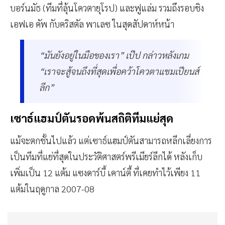
บอร์นมัธ (ทีมที่ลุ้นโควตายุโรป) และฟูแล่ม รวมถึงรอบชิง
เอฟเอ คัพ กับคริสตัล พาเลซ ในสุดสัปดาห์หน้า
“มันยังอยู่ในมือของเรา” เป๊ป กล่าวหลังเกม
“เราจะสู้จนถึงที่สุดเพื่อคว้าโควตาแชมเปียนส์
ลีก”
เซาธ์แฮมป์ตันรอดพ้นสถิติทีมแย่สุด
แม้จะตกชั้นไปแล้ว แต่เซาธ์แฮมป์ตันสามารถหลีกเลี่ยงการ
เป็นทีมที่แย่ที่สุดในประวัติศาสตร์พรีเมียร์ลีกได้ หลังเก็บ
เพิ่มเป็น 12 แต้ม แซงดาร์บี้ เคาน์ตี้ ที่เคยทำไว้เพียง 11
แต้มในฤดูกาล 2007-08