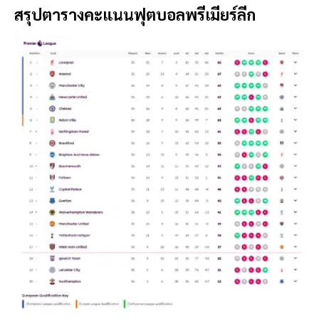
สรุปตารางคะแนนฟุตบอลพรีเมียร์ลีก