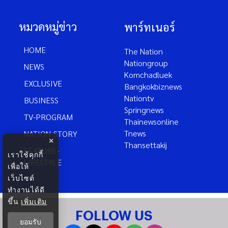
หมวดหมู่ข่าว
พาร์ทเนอร์
HOME
The Nation
Nationgroup
NEWS
Komchadluek
EXCLUSIVE
Bangkokbiznews
Nationtv
BUSINESS
Springnews
TV-PROGRAM
Thainewsonline
Tnews
NATION-STORY
×
Thansettakij
FEATURE-
เราใช้คุกกี้
LIFESTYLE
เพื่อให้
เว็บไซต์
ทำงานได้ดี
ขึ้น
เพิ่มเติม
FOLLOW US
ยอมรับ