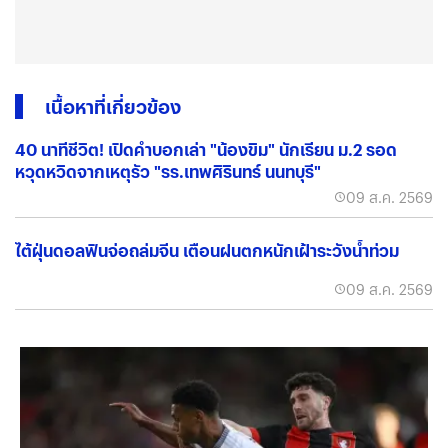
เนื้อหาที่เกี่ยวข้อง
40 นาทีชีวิต! เปิดคำบอกเล่า "น้องขิม" นักเรียน ม.2 รอด
หวุดหวิดจากเหตุรัว "รร.เทพศิรินทร์ นนทบุรี"
09 ส.ค. 2569
ไต้ฝุ่นดอลฟินจ่อถล่มจีน เตือนฝนตกหนักเฝ้าระวังน้ำท่วม
09 ส.ค. 2569