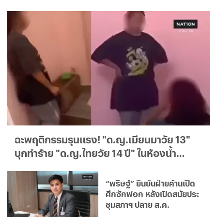
ฉะพฤติกรรมรุนแรง! "ด.ญ.เมียนมาวัย 13"
บุกทำร้าย "ด.ญ.ไทยวัย 14 ปี" ในห้องน้ำ
รร.แม่แจ้งความเอาเรื่องถึงที่สุด
“พริษฐ์” ยืนยันฝ่ายค้านเปิด
ศึกซักฟอก หลังเปิดสมัยประ
ชุมสภาฯ ปลาย ส.ค.