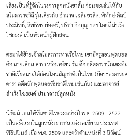
เสียงเป็นที่รู้จักในวงการลูกหนังขาสั้น ก่อนจะเล่นให้กับ
สโมสรราชวิถี รุ่นเดียวกับ อำนาจ เฉลิมชวลิต, พิทักษ์ ศิลป์
ประสิทธิ์, สิทธิพร ผ่องศรี, ปรีชา กิจบุญ ฯลฯ โดยมี สำเริง
ไชยยงค์ เป็นหัวหน้าผู้ฝึกสอน
ต่อมาได้ย้ายเข้าสโมสรการท่าเรือไทย เขามีครูสอนฟุตบอล
คือ นายเดือน ดารา หรือเหงียน วัน ดึ๊ก อดีตดารานักเตะทีม
ชาติเวียดนามใต้ก่อนโอนสัญชาติเป็นไทย (บิดาของดาวยศ
ดารา อดีตนักฟุตบอลทีมชาติไทยเช่นกัน) และอาจารย์
สำเริง ไชยยงค์ ปรมาจารย์ลูกหนัง
นิวัฒน์ เล่นให้ทีมชาติไทยระหว่างปี พ.ศ. 2509 - 2522
เป็นครั้งแรกในลูกหนังเยาวชนแห่งเอเชีย ณ ประเทศ
ฟิลิปปินส์ เมื่อ พ.ศ. 2509 และคว้าตำแหน่งที่ 3 นิวัฒน์