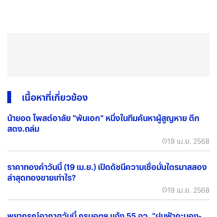
เนื้อหาที่เกี่ยวข้อง
น้ายอด โพสต์อาลัย "พันเอก" หนึ่งในทีมค้นหาผู้สูญหาย ตึก
สตง.ถล่ม
19 เม.ย. 2568
ราคาทองคำวันนี้ (19 เม.ย.) เปิดดัชนีความเชื่อมั่นไตรมาสสอง
ล่าสุดทองขายเท่าไร?
19 เม.ย. 2568
พยากรณ์อากาศวันนี้ กรมอุตุฯ แจ้ง 55 จว. "ฝนฟ้าคะนอง-