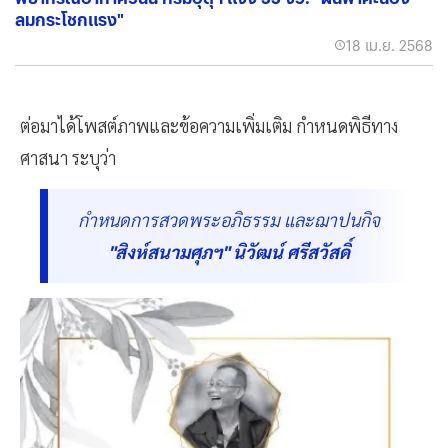
ลมกระโชกแรง"
18 เม.ย. 2568
ต่อมาได้โพสต์ภาพและข้อความเพิ่มเติม กำหนดพิธีทาง
ศาสนา ระบุว่า
กำหนดการสวดพระอภิธรรม และฌาปนกิจ
"สิงห์สนามศุภฯ" นิวัฒน์ ศรีสวัสดิ์