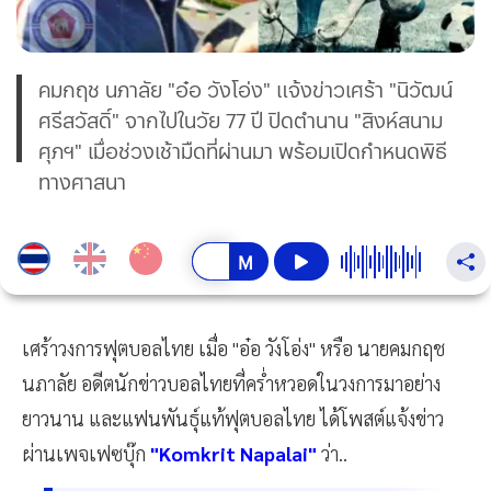
คมกฤช นภาลัย "อ๋อ วังโอ่ง" แจ้งข่าวเศร้า "นิวัฒน์
ศรีสวัสดิ์" จากไปในวัย 77 ปี ปิดตำนาน "สิงห์สนาม
ศุภฯ" เมื่อช่วงเช้ามืดที่ผ่านมา พร้อมเปิดกำหนดพิธี
ทางศาสนา
เศร้าวงการฟุตบอลไทย เมื่อ "อ๋อ วังโอ่ง" หรือ นายคมกฤช
นภาลัย อดีตนักข่าวบอลไทยที่คร่ำหวอดในวงการมาอย่าง
ยาวนาน และแฟนพันธุ์แท้ฟุตบอลไทย ได้โพสต์แจ้งข่าว
ผ่านเพจเฟซบุ๊ก
"Komkrit Napalai"
ว่า..