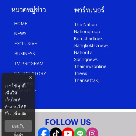
หมวดหมู่ข่าว
พาร์ทเนอร์
HOME
The Nation
Nationgroup
NEWS
Komchadluek
EXCLUSIVE
Bangkokbiznews
Nationtv
BUSINESS
Springnews
TV-PROGRAM
Thainewsonline
Tnews
NATION-STORY
×
Thansettakij
FEATURE-
เราใช้คุกกี้
LIFESTYLE
เพื่อให้
เว็บไซต์
ทำงานได้ดี
ขึ้น
เพิ่มเติม
FOLLOW US
ยอมรับ
ตั้งค่า