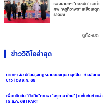
รองนายกฯ "ยศชนัน" รดน้ำ
ศพ "ครูทิวาพร" เหยื่อเหตุก
ราดยิง
ดูทั้งหมด
ข่าววิดีโอล่าสุด
นายกฯ จ่อ ปรับปรุงกฎหมายควบคุมอาวุธปืน | ข่าวข้นคน
ข่าว | 08 ส.ค. 69
08 ส.ค. 2569
เพื่อนยืนยัน "มือยิง"ถามหา "ครูภาษาไทย" | เนชั่นทันข่าวค่ำ
| 8 ส.ค. 69 | PART
08 ส.ค. 2569