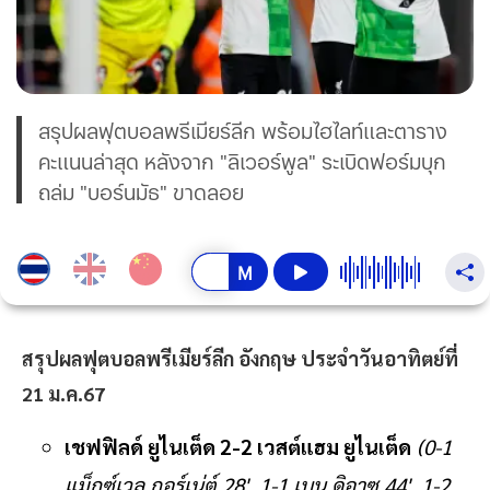
สรุปผลฟุตบอลพรีเมียร์ลีก พร้อมไฮไลท์และตาราง
คะแนนล่าสุด หลังจาก "ลิเวอร์พูล" ระเบิดฟอร์มบุก
ถล่ม "บอร์นมัธ" ขาดลอย
สรุปผลฟุตบอลพรีเมียร์ลีก อังกฤษ ประจำวันอาทิตย์ที่
21 ม.ค.67
เชฟฟิลด์ ยูไนเต็ด 2-2 เวสต์แฮม ยูไนเต็ด
(0-1
แม็กซ์เวล กอร์เน่ต์ 28', 1-1 เบน ดิอาซ 44', 1-2