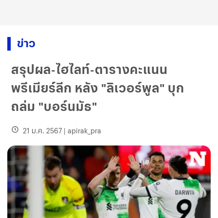
ข่าว
สรุปผล-ไฮไลท์-ตารางคะแนน
พรีเมียร์ลีก หลัง "ลิเวอร์พูล" บุก
ถล่ม "บอร์นมัธ"
21 ม.ค. 2567
|
apirak_pra