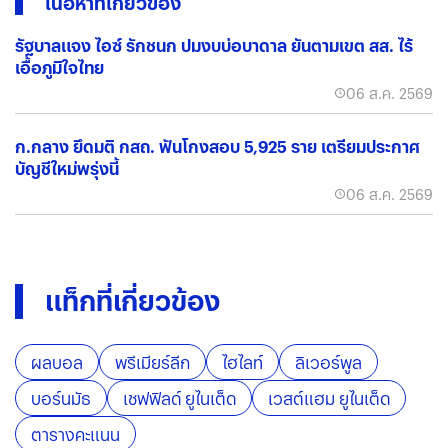
เนื้อหาที่เกี่ยวข้อง
รัฐบาลแจง ไอซ์ รักชนก ปมงบบ่อบาดาล ยันตามเขต สส. ไร้
เอื้อภูมิใจไทย
06 ส.ค. 2569
ก.กลาง ยึดมติ กสถ. ฟันโกงสอบ 5,925 ราย เตรียมประกาศ
บัญชีใหม่พรุ่งนี้
06 ส.ค. 2569
แท็กที่เกี่ยวข้อง
ผลบอล
พรีเมียร์ลีก
ไฮไลท์
ลิเวอร์พูล
บอร์นมัธ
เชฟฟิลด์ ยูไนเต็ด
เวสต์แฮม ยูไนเต็ด
ตารางคะแนน