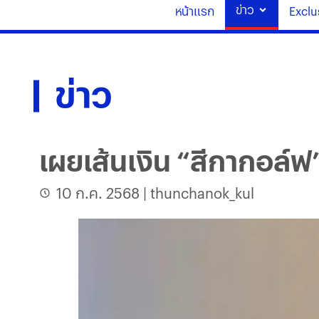
ข่าว
หน้าแรก
Exclu
ข่าว
เผยเส้นเงิน “สีกากอล์ฟ”
10 ก.ค. 2568
|
thunchanok_kul