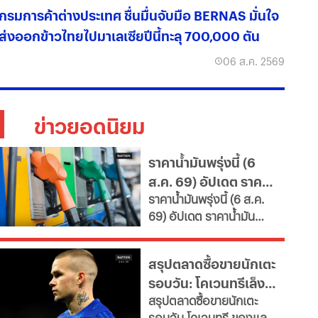
กรมการค้าต่างประเทศ ชื่นมื่นจับมือ BERNAS มั่นใจ
ส่งออกข้าวไทยไปมาเลเซียปีนี้ทะลุ 700,000 ตัน
06 ส.ค. 2569
ข่าวยอดนิยม
ราคาน้ำมันพรุ่งนี้ (6
ส.ค. 69) อัปเดต ราคา
ราคาน้ำมันพรุ่งนี้ (6 ส.ค.
น้ำมันล่าสุด จากปั๊ม
69) อัปเดต ราคาน้ำมัน
ใหญ่
ล่าสุด จากสถานีบริการ
ขนาดใหญ่ มีทั้งราคาน้ำมัน
สรุปตลาดซื้อขายนักเตะ
ดีเซล เบนซิน และ แก๊สโซ
รอบวัน: โคเวนทรีเล็ง
ฮอล์
สรุปตลาดซื้อขายนักเตะ
"มูดริก" สาลิกาปัดปืน
รอบวัน โคเวนทรี ของแลม