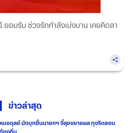
ุรี ยอมรับ ช่วงรักกำลังเบ่งบาน เคยคิดลา
ข่าวล่าสุด
หมอตุลย์ นัดบุกยื่นนายกฯ จี้ลุยขยายผล ทุจริตสอบ
ท้องถิ่น