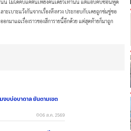
์ฟนั้น ไม่ได้คบแค่ตนเพียงคนเดียวเท่านั้น แต่แอบคบซ้อนพูด
าทะเลาะเบาะแว้งกันจากเรื่องหึงหวง ประกอบกับเคยถูกข่มขู่ขอ
อออกมาแฉเรื่องราวของสีการายนี้อีกด้วย แต่สุดท้ายก็มาถูก
 ปมงบบ่อบาดาล ยันตามเขต
06 ส.ค. 2569