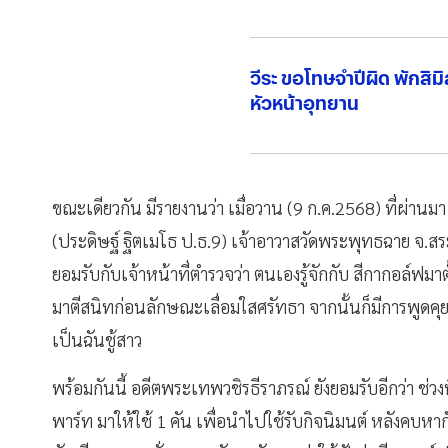
วีระ ขอโทษจำปีผิด พักสิม
หัวหน้าอุทยาน
ขณะเดียวกัน มีรายงานว่า เมื่อวาน (9 ก.ค.2568) ที่ผ่านม
(ประดิษฐ์ ฐิตเมโธ ป.ธ.9) เจ้าอาวาสวัดพระพุทธฉาย จ.สระบุ
ยอมรับกับเจ้าหน้าที่ตำรวจว่า ตนเองรู้จักกับ สีกากอล์ฟมา
มาตีสนิทก่อนลักษณะเลื่อมใสศรัทธา จากนั้นก็มีการพูดคุ
เป็นฉันชู้สาว
พร้อมกันนี้ อดีตพระเทพวชิรธีราภรณ์ ยังยอมรับอีกว่า ช่
พาร์ท มาให้ใช้ 1 คัน เพื่อนำไปใช้รับกิจนิมนต์ หลังคบห