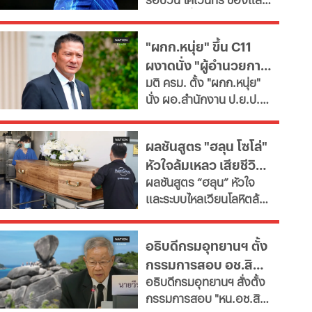
ซื้อ "กิมาไรส์"
พาร์ดจ่อยื่นยืม "มูดริก"
ด้านสาลิกาดงปัดข้อเสนอ
"ผกก.หนุ่ย" ขึ้น C11
แรกจาก อาร์เซนอล ในการ
ผงาดนั่ง "ผู้อำนวยการ
ล่าตัว "กิมาไรส์" ขณะที่ โค
มติ ครม. ตั้ง "ผกก.หนุ่ย"
โม่ ปิดดีล "ชาโลบาห์"
ป.ย.ป."
นั่ง ผอ.สำนักงาน ป.ย.ป.
เทียบเท่า "ปลัดกระทรวง"
ซี11 ท่ามกลางกระแส
ผลชันสูตร "ฮลุน โซโล่"
กมธ.งบประมาณ 2570
หัวใจล้มเหลว เสียชีวิต
เสนอยุบเลิกหน่วยงาน
ผลชันสูตร “ฮลุน” หัวใจ
เนื่องจากภารกิจซ้ำซ้อน
ยังไม่ตัดปมสารพิษ
และระบบไหลเวียนโลหิตล้ม
เหลว ยังไม่ตัดประเด็นสาร
พิษและอื่นๆ รอผลตรวจ
อธิบดีกรมอุทยานฯ ตั้ง
จาก "จอร์เจีย" เทียบเคียง
กรรมการสอบ อช.สิมิ
ญาติเตรียมรับร่างกลับ
อธิบดีกรมอุทยานฯ​ สั่งตั้ง
บำเพ็ญกุศลที่บ้านเกิด
ลัน ให้วีระ พักแรม 4 ปี
กรรมการสอบ "หน.อช.สิมิ
ก่อน