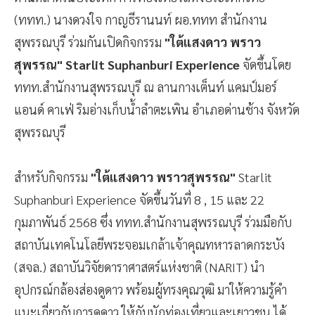
(ททท.) นางดวงใจ กาญธีรานนท์ ผอ.ททท สำนักงาน
สุพรรณบุรี ร่วมกันเปิดกิจกรรม
"ใต้แสงดาว พราว
สุพรรณ"
Starlit Suphanburi Experience
จัดขึ้นโดย
ททท.สำนักงานสุพรรณบุรี ณ ลานกางเต็นท์ แคมป์มอร์
แอนด์ คาเฟ่ ริมอ่างเก็บน้ำลำตะเพิน อำเภอด่านช้าง จังหวัด
สุพรรณบุรี
สำหรับกิจกรรม
"ใต้แสงดาว พราวสุพรรณ"
Starlit
Suphanburi Experience จัดขึ้นวันที่ 8 , 15 และ 22
กุมภาพันธ์ 2568 ซึ่ง ททท.สำนักงานสุพรรณบุรี ร่วมมือกับ
สถาบันเทคโนโลยีพระจอมเกล้าเจ้าคุณทหารลาดกระบัง
(สจล.) สถาบันวิจัยดาราศาสตร์แห่งชาติ (NARIT) นำ
อุปกรณ์กล้องส่องดูดาว พร้อมผู้ทรงคุณวุฒิ มาให้ความรู้คำ
แนะเกี่ยวกับการดูดาว ให้กับนักท่องเที่ยวและเยาวชน ได้