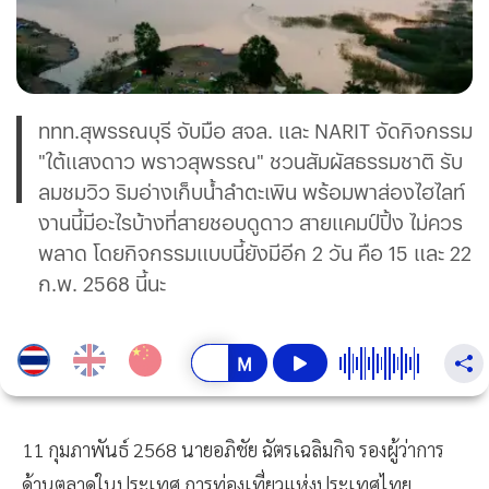
ททท.สุพรรณบุรี จับมือ สจล. และ NARIT จัดกิจกรรม
"ใต้แสงดาว พราวสุพรรณ" ชวนสัมผัสธรรมชาติ รับ
ลมชมวิว ริมอ่างเก็บน้ำลำตะเพิน พร้อมพาส่องไฮไลท์
งานนี้มีอะไรบ้างที่สายชอบดูดาว สายแคมป์ปิ้ง ไม่ควร
พลาด โดยกิจกรรมแบบนี้ยังมีอีก 2 วัน คือ 15 และ 22
ก.พ. 2568 นี้นะ
11 กุมภาพันธ์ 2568 นายอภิชัย ฉัตรเฉลิมกิจ รองผู้ว่าการ
ด้านตลาดในประเทศ การท่องเที่ยวแห่งประเทศไทย