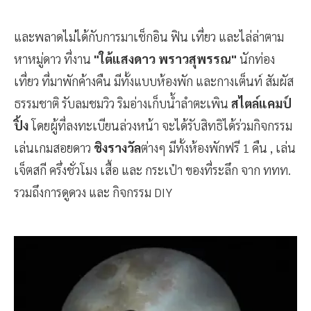
และพลาดไม่ได้กับการมาเช็กอิน ฟิน เที่ยว และไล่ล่าตาม
หาหมู่ดาว ที่งาน
"ใต้แสงดาว พราวสุพรรณ"
นักท่อง
เที่ยว ที่มาพักค้างคืน มีทั้งแบบห้องพัก และกางเต็นท์ สัมผัส
ธรรมชาติ รับลมชมวิว ริมอ่างเก็บน้ำลำตะเพิน
สไตล์แคมป์
ปิ้ง
โดยผู้ที่ลงทะเบียนล่วงหน้า จะได้รับสิทธิได้ร่วมกิจกรรม
เล่นเกมสอยดาว
ชิงรางวัล
ต่างๆ มีทั้งห้องพักฟรี 1 คืน , เล่น
เจ็ตสกี ครึ่งชั่วโมง เสื้อ และ กระเป๋า ของที่ระลึก จาก ททท.
รวมถึงการดูดวง และ กิจกรรม DIY