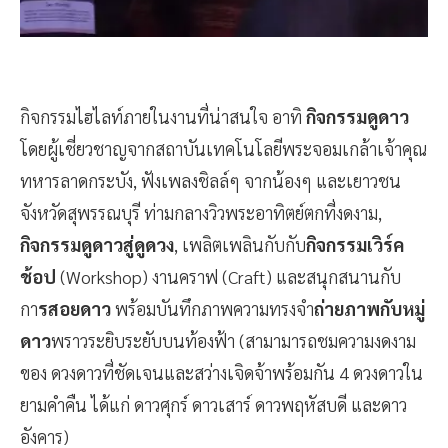
กิจกรรมไฮไลท์ภายในงานที่น่าสนใจ อาทิ
กิจกรรมดูดาว
โดยผู้เชี่ยวชาญจากสถาบันเทคโนโลยีพระจอมเกล้าเจ้าคุณ
ทหารลาดกระบัง, ฟังเพลงชิลล์ๆ จากน้องๆ และเยาวชน
จังหวัดสุพรรณบุรี ท่ามกลางวิวพระอาทิตย์ตกที่งดงาม,
กิจกรรมดูดาวสู่ดูดวง
, เพลิตเพลินกับกับ
กิจกรรมเวิร์ค
ช้อป
(Workshop) งานคราฟ (Craft) และสนุกสนานกับ
กา
รสอยดาว
พร้อมบันทึกภาพความทรงจำ
ถ่ายภาพกับหมู่
ดาว
พราวระยิบระยับบนท้องฟ้า (สามามารถชมความงดงาม
ของ ดวงดาวที่ชัดเจนและสว่างเจิดจ้าพร้อมกัน 4 ดวงดาวใน
ยามคำคืน ได้แก่ ดาวศุกร์ ดาวเสาร์ ดาวพฤหัสบดี และดาว
อังคาร)