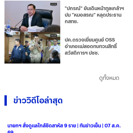
"ปกรณ์" ยันเดินหน้าทูลเกล้าฯ
ปม "หมอสรณ" หลุดประธาน
กสทช.
ปค.ตรวจเยี่ยมศูนย์ OSS
อำเภอแม่สอดทบทวนสิทธิ์
สวัสดิการฯ ปชช.
ดูทั้งหมด
ข่าววิดีโอล่าสุด
นายกฯ สั่งดูแลใกล้ชิดสาหัส 9 ราย | ทันข่าวเย็น | 07 ส.ค.
69