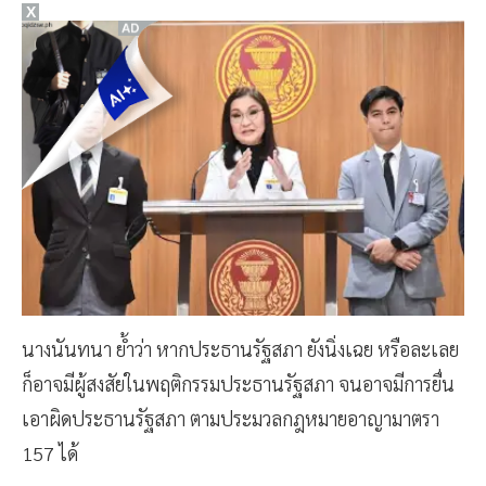
X
นางนันทนา ย้ำว่า หากประธานรัฐสภา ยังนิ่งเฉย หรือละเลย
ก็อาจมีผู้สงสัยในพฤติกรรมประธานรัฐสภา จนอาจมีการยื่น
เอาผิดประธานรัฐสภา ตามประมวลกฎหมายอาญามาตรา
157 ได้