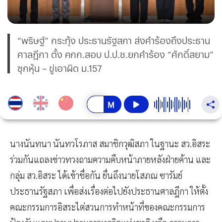
“พริษฐ์” กระทุ้ง ประธานรัฐสภา ส่งคำร้องถึงประธาน
ศาลฎีกา ตั้ง คกก.สอบ ป.ป.ช.ยกคำร้อง “ศักดิ์สยาม”
ซุกหุ้น – ขู่เอาผิด ม.157
นางนันทนา นันทวโรภาส สมาชิกวุฒิสภา ในฐานะ สว.อิสระ
ร่วมกันแถลงข่าวทวงถามความคืบหน้าภายหลังฝ่ายค้าน และ
กลุ่ม สว.อิสระ ได้เข้าชื่อกัน ยื่นถึงนายโสภณ ซารัมย์
ประธานรัฐสภา เพื่อส่งเรื่องต่อไปยังประธานศาลฎีกา ให้ตั้ง
คณะกรรมการอิสระไต่สวนการทำหน้าที่ของคณะกรรมการ