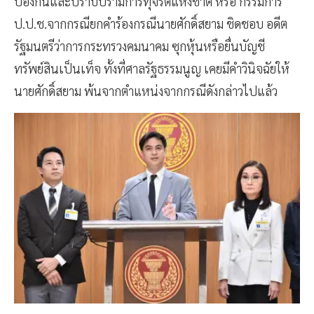
ป้องกันและปราบปรามการทุจริตแห่งชาติ หรือ กรรมการ
ป.ป.ช.จากกรณียกคำร้องกรณีนายศักดิ์สยาม ชิดชอบ อดีต
รัฐมนตรีว่าการกระทรวงคมนาคม ซุกหุ้นหรือยื่นบัญชี
ทรัพย์สินเป็นเท็จ ทั้งที่ศาลรัฐธรรมนูญ เคยมีคำวินิจฉัยให้
นายศักดิ์สยาม พ้นจากตำแหน่งจากกรณีดังกล่าวไปแล้ว