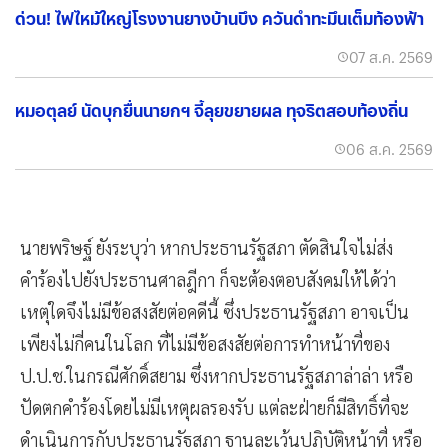
ด่วน! ไฟไหม้ใหญ่โรงงานยางบ้านบึง ควันดำทะมึนเต็มท้องฟ้า
07 ส.ค. 2569
หมอตุลย์ นัดบุกยื่นนายกฯ จี้ลุยขยายผล ทุจริตสอบท้องถิ่น
06 ส.ค. 2569
นายพริษฐ์ ยังระบุว่า หากประธานรัฐสภา ตัดสินใจไม่ส่ง
คำร้องไปยังประธานศาลฎีกา ก็จะต้องตอบสังคมให้ได้ว่า
เหตุใดจึงไม่มีข้อสงสัยต่อคดีนี้ ซึ่งประธานรัฐสภา อาจเป็น
เพียงไม่กี่คนในโลก ที่ไม่มีข้อสงสัยต่อการทำหน้าที่ของ
ป.ป.ช.ในกรณีศักดิ์สยาม ซึ่งหากประธานรัฐสภาล่าล่า หรือ
ปัดตกคำร้องโดยไม่มีเหตุผลรองรับ แต่ละฝ่ายก็มีสิทธิ์ที่จะ
ดำเนินการกับประธานรัฐสภา ฐานละเว้นปฏิบัติหน้าที่ หรือ