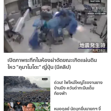
เปิดภาพระทึกในห้องผ่าตัดขณะเกิดแผ่นดิน
ไหว "คุมาโมโตะ" ญี่ปุ่น (มีคลิป)
ด่วน! ไฟไหม้ใหญ่โรงงานยาง
บ้านบึง ควันดำทะมึนเต็ม
ท้องฟ้า
หมอตุลย์ นัดบุกยื่นนายกฯ จี้