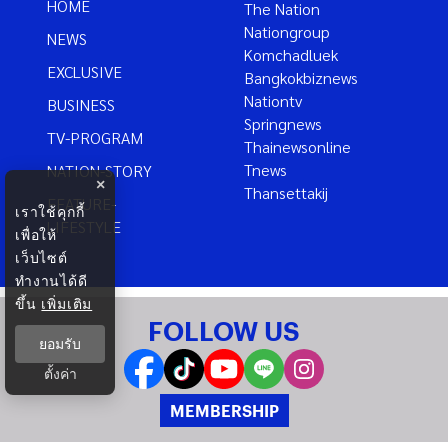
HOME
The Nation
Nationgroup
NEWS
Komchadluek
EXCLUSIVE
Bangkokbiznews
Nationtv
BUSINESS
Springnews
TV-PROGRAM
Thainewsonline
Tnews
NATION-STORY
×
Thansettakij
FEATURE-
เราใช้คุกกี้
LIFESTYLE
เพื่อให้
เว็บไซต์
ทำงานได้ดี
ขึ้น
เพิ่มเติม
FOLLOW US
ยอมรับ
ตั้งค่า
MEMBERSHIP