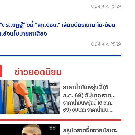
04 ส.ค. 2569
“ดร.ณัฏฐ์” ขยี้ “สก.ปชน.” เสียบบัตรแทนกัน-ย้อน
แย้งนโยบายหาเสียง
04 ส.ค. 2569
ข่าวยอดนิยม
ราคาน้ำมันพรุ่งนี้ (6
ส.ค. 69) อัปเดต ราคา
ราคาน้ำมันพรุ่งนี้ (6 ส.ค.
น้ำมันล่าสุด จากปั๊ม
69) อัปเดต ราคาน้ำมัน
ใหญ่
ล่าสุด จากสถานีบริการ
ขนาดใหญ่ มีทั้งราคาน้ำมัน
สรุปตลาดซื้อขายนักเตะ
ดีเซล เบนซิน และ แก๊สโซ