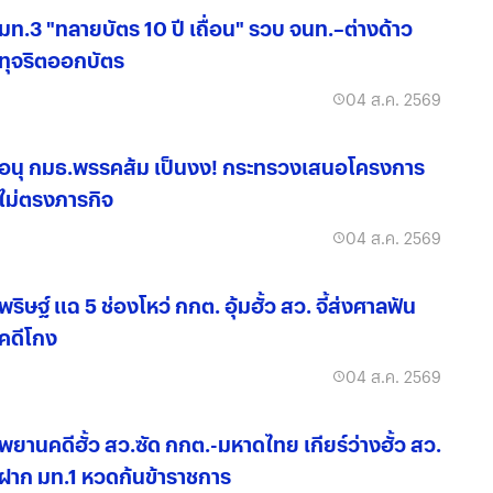
มท.3 "ทลายบัตร 10 ปี เถื่อน" รวบ จนท.–ต่างด้าว
ทุจริตออกบัตร
04 ส.ค. 2569
อนุ กมธ.พรรคส้ม เป็นงง! กระทรวงเสนอโครงการ
ไม่ตรงภารกิจ
04 ส.ค. 2569
พริษฐ์ แฉ 5 ช่องโหว่ กกต. อุ้มฮั้ว สว. จี้ส่งศาลฟัน
คดีโกง
04 ส.ค. 2569
พยานคดีฮั้ว สว.ซัด กกต.-มหาดไทย เกียร์ว่างฮั้ว สว.
ฝาก มท.1 หวดก้นข้าราชการ