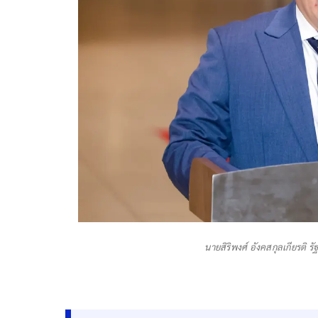
นายสิริพงศ์ อังคสกุลเกียรติ