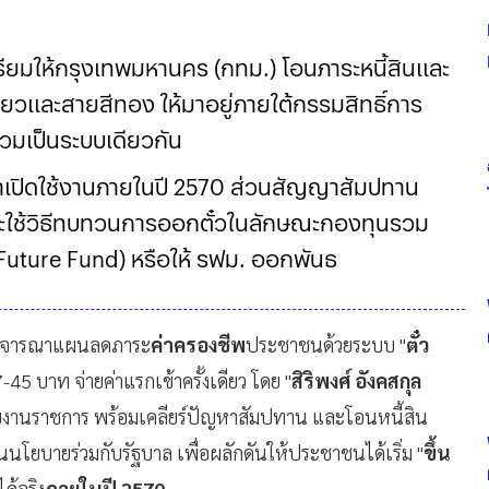
รียมให้กรุงเทพมหานคร (กทม.) โอนภาระหนี้สินและ
ยวและสายสีทอง ให้มาอยู่ภายใต้กรรมสิทธิ์การ
รวมเป็นระบบเดียวกัน
้าเปิดใช้งานภายในปี 2570 ส่วนสัญญาสัมปทาน
 จะใช้วิธีทบทวนการออกตั๋วในลักษณะกองทุนรวม
uture Fund) หรือให้ รฟม. ออกพันธบัตร เพื่อไม่ให้
 พิจารณาแผนลดภาระ
ค่าครองชีพ
ประชาชนด้วยระบบ "
ตั๋ว
17-45 บาท จ่ายค่าแรกเข้าครั้งเดียว โดย "
สิริพงศ์ อังคสกุล
วยงานราชการ พร้อมเคลียร์ปัญหาสัมปทาน และโอนหนี้สิน
นนโยบายร่วมกับรัฐบาล เพื่อผลักดันให้ประชาชนได้เริ่ม "
ขึ้น