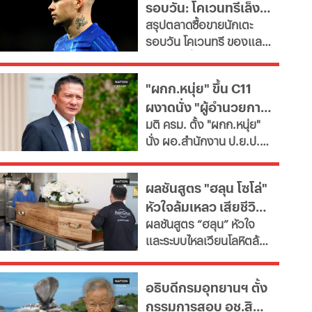
รอบวัน: โคเวนทรีเล็ง
ฮอล์
สรุปตลาดซื้อขายนักเตะ
"มูดริก" สาลิกาปัดปืน
รอบวัน โคเวนทรี ของแลม
ซื้อ "กิมาไรส์"
พาร์ดจ่อยื่นยืม "มูดริก"
ด้านสาลิกาดงปัดข้อเสนอ
"ผกก.หนุ่ย" ขึ้น C11
แรกจาก อาร์เซนอล ในการ
ผงาดนั่ง "ผู้อำนวยการ
ล่าตัว "กิมาไรส์" ขณะที่ โค
มติ ครม. ตั้ง "ผกก.หนุ่ย"
โม่ ปิดดีล "ชาโลบาห์"
ป.ย.ป."
นั่ง ผอ.สำนักงาน ป.ย.ป.
เทียบเท่า "ปลัดกระทรวง"
ซี11 ท่ามกลางกระแส
ผลชันสูตร "ฮลุน โซโล่"
กมธ.งบประมาณ 2570
หัวใจล้มเหลว เสียชีวิต
เสนอยุบเลิกหน่วยงาน
ผลชันสูตร “ฮลุน” หัวใจ
เนื่องจากภารกิจซ้ำซ้อน
ยังไม่ตัดปมสารพิษ
และระบบไหลเวียนโลหิตล้ม
เหลว ยังไม่ตัดประเด็นสาร
พิษและอื่นๆ รอผลตรวจ
อธิบดีกรมอุทยานฯ ตั้ง
จาก "จอร์เจีย" เทียบเคียง
กรรมการสอบ อช.สิมิ
ญาติเตรียมรับร่างกลับ