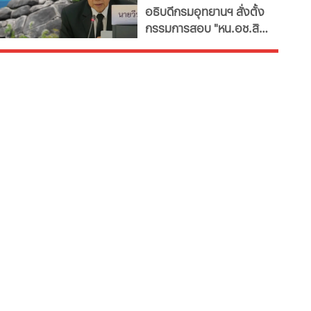
อธิบดีกรมอุทยานฯ​ สั่งตั้ง
บำเพ็ญกุศลที่บ้านเกิด
ลัน ให้วีระ พักแรม 4 ปี
กรรมการสอบ "หน.อช.สิมิ
ก่อน
ลัน" ปมอนุญาต "อ.วีระ"
และคณะพักแรมฝ่าฝืนประ
กาศกรมฯหรือไม่