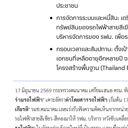
ประชาชน
การจัดการระบบและหนี้สิน: เต
ทรัพย์สินของรถไฟฟ้าสายสีเขี
บริหารจัดการของ รฟม. เพื่อ
กรอบเวลาและสัมปทาน: ตั้งเป
เอกชนที่เหลืออายุอีกหลายปี
โครงสร้างพื้นฐาน (Thailand F
กระทบต่อหนี้สาธารณะ
17 มิถุนายน 2569 กระทรวงคมนาคม เตรียมเสนอ ครม.
ร่วมรถไฟฟ้า
" เคาะอัตรา
ค่าโดยสารรถไฟฟ้า
เริ่มต้น 
เกียรติ
" รมช.คมนาคม เผยเร่งรับฟังความคิดเห็นจากหน่
รถไฟฟ้าสายสีเขียว-สีทองมาให้ รฟม. บริหาร หวังขับเคลื่อ