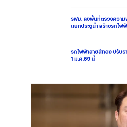
หรือเสี่ยง?
รฟม. ลงพื้นที่ตรวจความพ
แยกประตูน้ำ สร้างรถไฟฟ
รถไฟฟ้าสายสีทอง ปรับรา
1 ม.ค.69 นี้