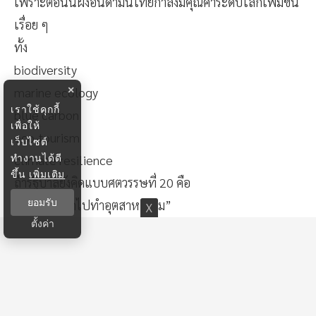
เพราะตอนนี้ฝั่งอันดามันไทยกำลังมีคุณค่าระดับโลกเพิ่มขึ้น
เรื่อย ๆ
ทั้ง
biodiversity
×
marine ecology
เราใช้คุกกี้
blue carbon
เพื่อให้
eco-tourism
เว็บไซต์
ทำงานได้ดี
climate resilience
ขึ้น
เพิ่มเติม
ถ้ารัฐบาลยังคิดแบบศตวรรษที่ 20 คือ
ยอมรับ
“เอาที่ดีที่สุดไปทำอุตสาหกรรม”
ตั้งค่า
ไทยอาจเสีย “ทุนธรรมชาติระดับโลก” ไปแลกกับ logistics
ที่อาจแข่งขันสิงคโปร์ไม่ได้อยู่ดี
คำถามสำคัญคือ
อีก 30 ปี อะไรจะหายากกว่ากัน “ท่าเรือ” หรือ “ทะเล