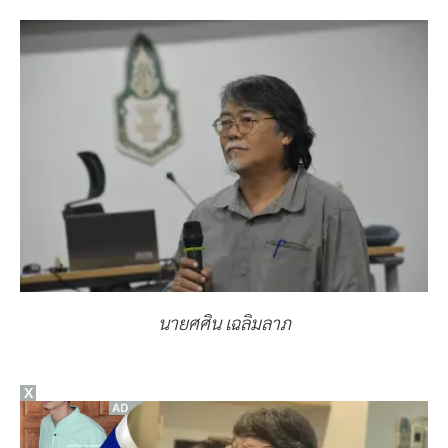
นายศศิน เฉลิมลาภ
X