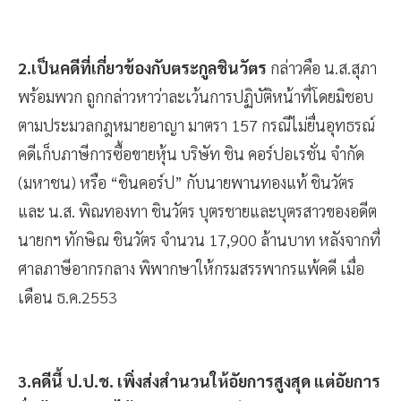
2.เป็นคดีที่เกี่ยวข้องกับตระกูลชินวัตร
กล่าวคือ น.ส.สุภา
พร้อมพวก ถูกกล่าวหาว่าละเว้นการปฏิบัติหน้าที่โดยมิชอบ
ตามประมวลกฎหมายอาญา มาตรา 157 กรณีไม่ยื่นอุทธรณ์
คดีเก็บภาษีการซื้อขายหุ้น บริษัท ชิน คอร์ปอเรชั่น จำกัด
(มหาชน) หรือ “ชินคอร์ป” กับนายพานทองแท้ ชินวัตร
และ น.ส. พิณทองทา ชินวัตร บุตรชายและบุตรสาวของอดีต
นายกฯ ทักษิณ ชินวัตร จำนวน 17,900 ล้านบาท หลังจากที่
ศาลภาษีอากรกลาง พิพากษาให้กรมสรรพากรแพ้คดี เมื่อ
เดือน ธ.ค.2553
3.คดีนี้ ป.ป.ช. เพิ่งส่งสำนวนให้อัยการสูงสุด แต่อัยการ