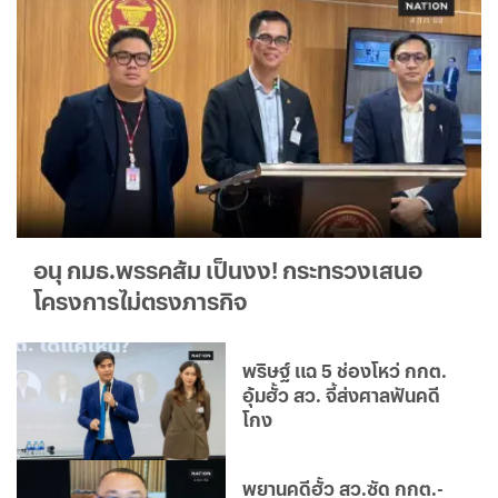
อนุ กมธ.พรรคส้ม เป็นงง! กระทรวงเสนอ
โครงการไม่ตรงภารกิจ
พริษฐ์ แฉ 5 ช่องโหว่ กกต.
อุ้มฮั้ว สว. จี้ส่งศาลฟันคดี
โกง
พยานคดีฮั้ว สว.ซัด กกต.-