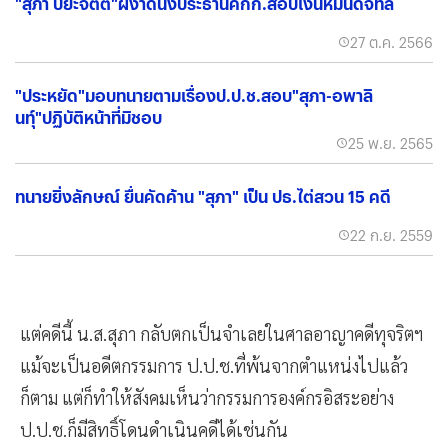
"สุภา ปิยะจิตติ"ผงาดนั่งประธานคกก.สอบเงินหมื่นดิจิทัล
27 ต.ค. 2566
"ประหยัด"มอบทนายตามเรื่องป.ป.ช.สอบ"สุภา-อพาลิ
นทุ์"ปฏิบัติหน้าที่มิชอบ
25 พ.ย. 2565
ทนายยิ่งลักษณ์ ยื่นคัดค้าน "สุภา" เป็น ปธ.ไต่สวน 15 คดี
22 ก.ย. 2559
แต่คดีนี้ น.ส.สุภา กลับตกเป็นจำเลยในศาลอาญาคดีทุจริตฯ
แม้จะเป็นอดีตกรรมการ ป.ป.ช.ที่พ้นจากตำแหน่งไปแล้ว
ก็ตาม แต่ก็ทำให้สังคมเห็นว่ากรรมการองค์กรอิสระอย่าง
ป.ป.ช.ก็มีสิทธิ์โดนดำเนินคดีได้เช่นกัน