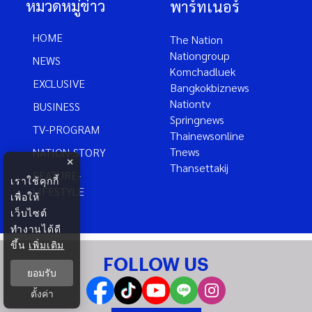
หมวดหมู่ข่าว
พาร์ทเนอร์
HOME
The Nation
Nationgroup
NEWS
Komchadluek
EXCLUSIVE
Bangkokbiznews
Nationtv
BUSINESS
Springnews
TV-PROGRAM
Thainewsonline
Tnews
NATION-STORY
×
Thansettakij
FEATURE-
เราใช้คุกกี้
LIFESTYLE
เพื่อให้
เว็บไซต์
ทำงานได้ดี
ขึ้น
เพิ่มเติม
FOLLOW US
ยอมรับ
ตั้งค่า