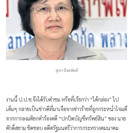
สุภา ปิยะจิตติ
งานนี้ ป.ป.ช.จึงได้รับคำชม หรือที่เรียกว่า “ได้กล่อง” ไป
เต็มๆ กลายเป็นข่าวดีที่มาเจือจางข่าวร้ายที่ถูกกระหน่ำโจมตี
จากการลงมติยกคำร้องคดี “ปกปิดบัญชีทรัพย์สิน” ของ นาย
ศักดิ์สยาม ชิดชอบ อดีตรัฐมนตรีว่าการกระทรวงคมนาคม