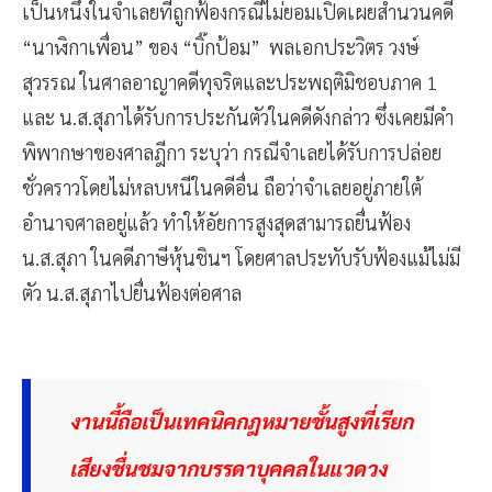
เป็นหนึ่งในจำเลยที่ถูกฟ้องกรณีไม่ยอมเปิดเผยสำนวนคดี
“นาฬิกาเพื่อน” ของ “บิ๊กป้อม” พลเอกประวิตร วงษ์
สุวรรณ ในศาลอาญาคดีทุจริตและประพฤติมิชอบภาค 1
และ น.ส.สุภาได้รับการประกันตัวในคดีดังกล่าว ซึ่งเคยมีคำ
พิพากษาของศาลฎีกา ระบุว่า กรณีจำเลยได้รับการปล่อย
ชั่วคราวโดยไม่หลบหนีในคดีอื่น ถือว่าจำเลยอยู่ภายใต้
อำนาจศาลอยู่แล้ว ทำให้อัยการสูงสุดสามารถยื่นฟ้อง
น.ส.สุภา ในคดีภาษีหุ้นชินฯ โดยศาลประทับรับฟ้องแม้ไม่มี
ตัว น.ส.สุภาไปยื่นฟ้องต่อศาล
งานนี้ถือเป็นเทคนิคกฎหมายชั้นสูงที่เรียก
เสียงชื่นชมจากบรรดาบุคคลในแวดวง