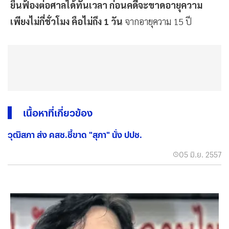
ยื่นฟ้องต่อศาลได้ทันเวลา ก่อนคดีจะขาดอายุความ
เพียงไม่กี่ชั่วโมง คือไม่ถึง 1 วัน
จากอายุความ 15 ปี
เนื้อหาที่เกี่ยวข้อง
วุฒิสภา ส่ง คสช.ชี้ขาด "สุภา" นั่ง ปปช.
05 มิ.ย. 2557