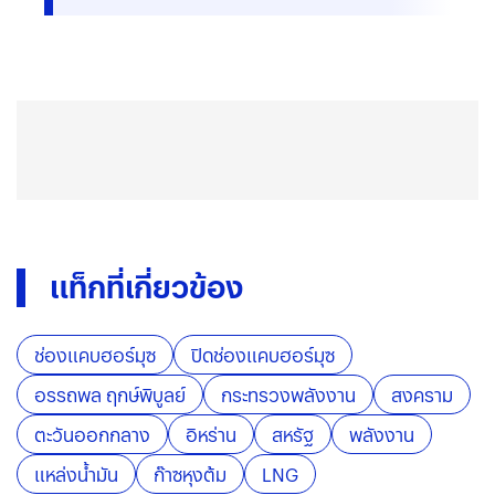
แท็กที่เกี่ยวข้อง
ช่องแคบฮอร์มุซ
ปิดช่องแคบฮอร์มุซ
อรรถพล ฤกษ์พิบูลย์
กระทรวงพลังงาน
สงคราม
ตะวันออกกลาง
อิหร่าน
สหรัฐ
พลังงาน
แหล่งน้ำมัน
ก๊าซหุงต้ม
LNG