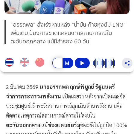
“อรรถพล” สั่งเร่งหาแหล่ง "น้ำมัน-ก๊าซหุงต้ม-LNG"
เพิ่มเติม ป้องการขาดแคลนจากสถานการณ์ใน
ตะวันออกกลาง แม้มีสำรอง 60 วัน
2 มีนาคม 2569
นายอรรถพล ฤกษ์พิบูลย์ รัฐมนตรี
ว่าการกระทรวงพลังงาน
เปิดเผยว่า หลังจากเปิดและจัด
ประชุมศูนย์เฝ้าระวังสถานการณ์ฉุกเฉินด้านพลังงาน เพื่อ
ติดตามเหตุการณ์สถานการณ์ความไม่สงบใน
ตะวันออกกลาง
แม้
ช่องแคบฮอร์มุซ
จะยังไม่ถูกปิด 100%