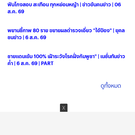
ฟันโกงสอบ สะเทือน ทุกหย่อมหญ้า | ข่าวข้นคนข่าว | 06
ส.ค. 69
06 ส.ค. 2569
พยานชี้ภาพ 80 ราย ขยายผลตำรวจเอี่ยว "ไอ้ป๋อง" | ยุคล
ชนข่าว | 6 ส.ค. 69
06 ส.ค. 2569
ชายแดนเข้ม 100% เฝ้าระวังโรคฝั่งกัมพูชา" | เนชั่นทันข่าว
ค่ำ | 6 ส.ค. 69 | PART
06 ส.ค. 2569
ดูทั้งหมด