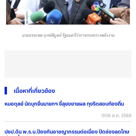
นายอรรถพล ฤกษ์พิบูลย์ รัฐมนตรีว่าการกระทรวงพลังงาน
เนื้อหาที่เกี่ยวข้อง
หมอตุลย์ นัดบุกยื่นนายกฯ จี้ลุยขยายผล ทุจริตสอบท้องถิ่น
06 ส.ค. 2569
ปชป.ดัน พ.ร.บ.ป้องกันอาชญากรรมต่อเนื่อง ปิดช่องลดโทษ