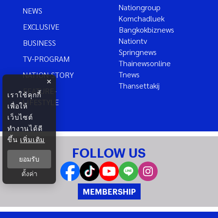
Nationgroup
NEWS
Komchadluek
EXCLUSIVE
Bangkokbiznews
Nationtv
BUSINESS
Springnews
TV-PROGRAM
Thainewsonline
Tnews
NATION-STORY
×
Thansettakij
FEATURE-
เราใช้คุกกี้
LIFESTYLE
เพื่อให้
เว็บไซต์
ทำงานได้ดี
ขึ้น
เพิ่มเติม
FOLLOW US
ยอมรับ
ตั้งค่า
MEMBERSHIP