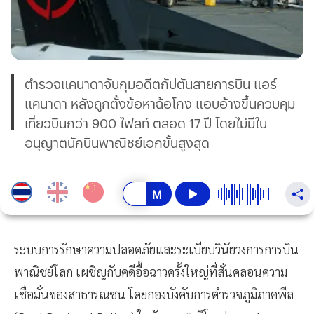
ตำรวจแคนาดาจับกุมอดีตกัปตันสายการบิน แอร์
แคนาดา หลังถูกตั้งข้อหาฉ้อโกง แอบอ้างขึ้นควบคุม
เที่ยวบินกว่า 900 ไฟลท์ ตลอด 17 ปี โดยไม่มีใบ
อนุญาตนักบินพาณิชย์เอกขั้นสูงสุด
ระบบการรักษาความปลอดภัยและระเบียบวินัยวงการการบิน
พาณิชย์โลก เผชิญกับคดีอื้อฉาวครั้งใหญ่ที่สั่นคลอนความ
เชื่อมั่นของสาธารณชน โดยกองบังคับการตำรวจภูมิภาคพีล