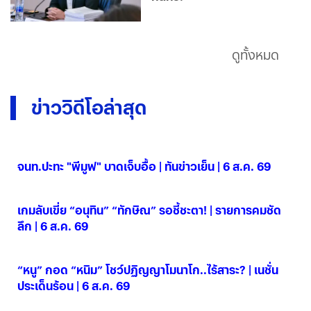
ดูทั้งหมด
ข่าววิดีโอล่าสุด
จนท.ปะทะ "พีมูฟ" บาดเจ็บอื้อ | ทันข่าวเย็น | 6 ส.ค. 69
06 ส.ค. 2569
เกมลับเขี่ย “อนุทิน” “ทักษิณ” รอชี้ชะตา! | รายการคมชัด
ลึก | 6 ส.ค. 69
06 ส.ค. 2569
“หนู” กอด “หนิม” โชว์ปฏิญญาโมนาโก..ไร้สาระ? | เนชั่น
ประเด็นร้อน | 6 ส.ค. 69
06 ส.ค. 2569