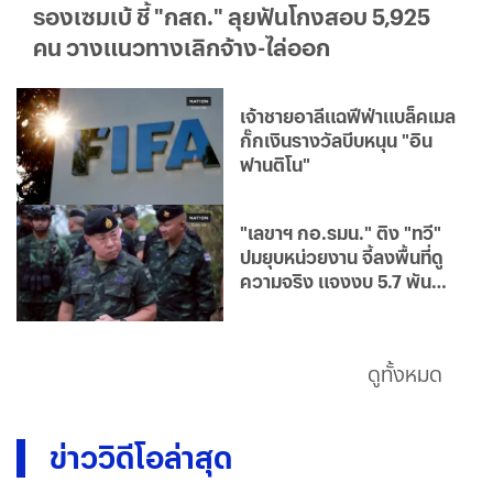
รองเซมเบ้ ชี้ "กสถ." ลุยฟันโกงสอบ 5,925
คน วางแนวทางเลิกจ้าง-ไล่ออก
เจ้าชายอาลีแฉฟีฟ่าแบล็คเมล
กั๊กเงินรางวัลบีบหนุน "อิน
ฟานติโน"
"เลขาฯ กอ.รมน." ติง "ทวี"
ปมยุบหน่วยงาน จี้ลงพื้นที่ดู
ความจริง แจงงบ 5.7 พัน
ล้าน วิจารณ์ได้ แต่ข้อมูลต้อง
ครบถ้วน
ดูทั้งหมด
ข่าววิดีโอล่าสุด