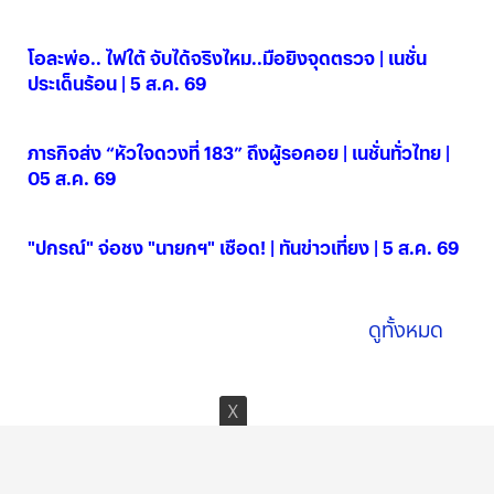
โอละพ่อ.. ไฟใต้ จับได้จริงไหม..มือยิงจุดตรวจ | เนชั่น
ประเด็นร้อน | 5 ส.ค. 69
05 ส.ค. 2569
ภารกิจส่ง “หัวใจดวงที่ 183” ถึงผู้รอคอย | เนชั่นทั่วไทย |
05 ส.ค. 69
05 ส.ค. 2569
"ปกรณ์" จ่อชง "นายกฯ" เชือด! | ทันข่าวเที่ยง | 5 ส.ค. 69
05 ส.ค. 2569
ดูทั้งหมด