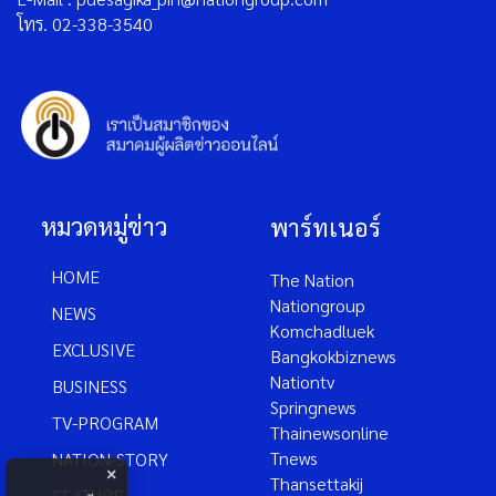
โทร. 02-338-3540
หมวดหมู่ข่าว
พาร์ทเนอร์
HOME
The Nation
Nationgroup
NEWS
Komchadluek
EXCLUSIVE
Bangkokbiznews
Nationtv
BUSINESS
Springnews
TV-PROGRAM
Thainewsonline
Tnews
NATION-STORY
×
Thansettakij
FEATURE-