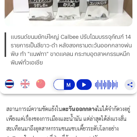
แบรนด์ขนมยักษ์ใหญ่ Calbee ปรับโฉมบรรจุภัณฑ์ 14
รายการเป็นสีขาว-ดำ หลังสงครามตะวันออกกลางพ่น
พิษ ทำ "แนฟทา" ขาดแคลน กระทบอุตสาหกรรมหมึก
พิมพ์ทั่วเอเชีย
สถานการณ์ความขัดแย้งใน
ตะวันออกกลาง
ไม่ได้จำกัดวงอยู่
เพียงแค่เรื่องของการเมืองและน้ำมัน แต่ล่าสุดได้ส่งแรงสั่น
สะเทือนมาถึงอุตสาหกรรมขนมขบเคี้ยวระดับโลกอย่าง