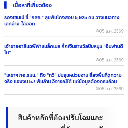
เนื้อหาที่เกี่ยวข้อง
รองเซมเบ้ ชี้ "กสถ." ลุยฟันโกงสอบ 5,925 คน วางแนวทาง
เลิกจ้าง-ไล่ออก
05 ส.ค. 2569
เจ้าชายอาลีแฉฟีฟ่าแบล็คเมล กั๊กเงินรางวัลบีบหนุน "อินฟานติ
โน"
05 ส.ค. 2569
"เลขาฯ กอ.รมน." ติง "ทวี" ปมยุบหน่วยงาน จี้ลงพื้นที่ดูความ
จริง แจงงบ 5.7 พันล้าน วิจารณ์ได้ แต่ข้อมูลต้องครบถ้วน
05 ส.ค. 2569
สินค้าหลักที่ต้องปรับโฉมและ