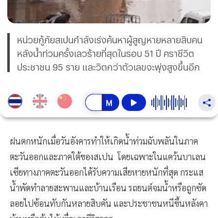
หน่วยกู้ภัยสเปนกำลังเร่งค้นหาผู้สูญหายหลายสิบคน
หลังน้ำท่วมครั้งเลวร้ายที่สุดในรอบ 51 ปี คราชีวิต
ประชาชน 95 ราย และวิตกว่าตัวเลขจะพุ่งสูงขึ้นอีก
ฝนตกหนักเมื่อวันอังคารทำให้เกิดน้ำท่วมฉับพลันในภาค
ตะวันออกและภาคใต้ของสเปน โดยเฉพาะในแคว้นบาเลน
เซียทางภาคตะวันออกได้รับความเสียหายหนักที่สุด กระแส
น้ำพัดทำลายสะพานและบ้านเรือน รถยนต์จมน้ำหรือถูกซัด
ลอยไปซ้อนทับกันหลายสิบคัน และประชาชนหนีขึ้นหลังคา