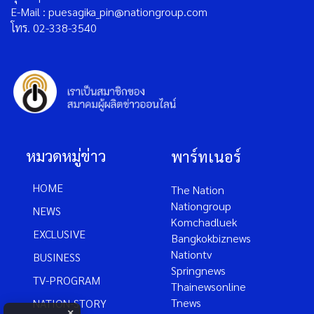
E-Mail : puesagika_pin@nationgroup.com
โทร. 02-338-3540
หมวดหมู่ข่าว
พาร์ทเนอร์
HOME
The Nation
Nationgroup
NEWS
Komchadluek
EXCLUSIVE
Bangkokbiznews
Nationtv
BUSINESS
Springnews
TV-PROGRAM
Thainewsonline
Tnews
NATION-STORY
×