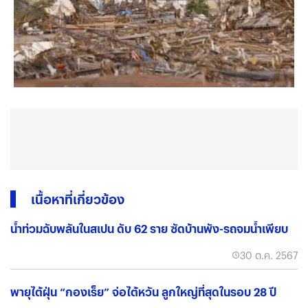
เนื้อหาที่เกี่ยวข้อง
น้ำท่วมฉับพลันในสเปน ดับ 62 ราย ซัดบ้านพัง-รถจมน้ำเพียบ
30 ต.ค. 2567
พายุไต้ฝุ่น “กองเร็ย” จ่อไต้หวัน ลูกใหญ่ที่สุดในรอบ 28 ปี