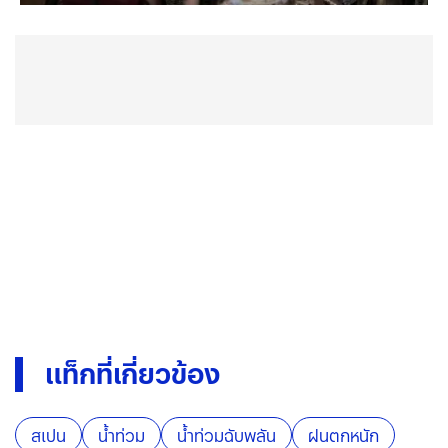
แท็กที่เกี่ยวข้อง
สเปน
น้ำท่วม
น้ำท่วมฉับพลัน
ฝนตกหนัก