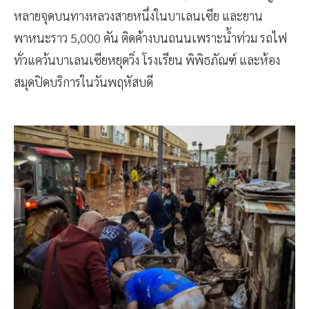
หลายจุดบนทางหลวงสายหนึ่งในบาเลนเซีย และยาน
พาหนะราว 5,000 คัน ติดค้างบนถนนเพราะน้ำท่วม รถไฟ
ทั่วแคว้นบาเลนเซียหยุดวิ่ง โรงเรียน พิพิธภัณฑ์ และห้อง
สมุดปิดบริการในวันพฤหัสบดี