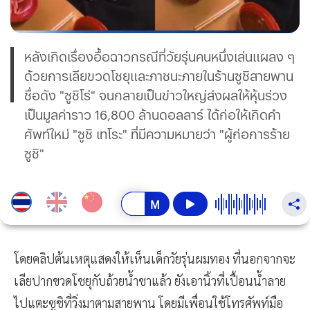
หลังเกิดเรื่องอื้อฉาวกรณีที่วัยรุ่นคนหนึ่งเล่นแผลง ๆ
ด้วยการเลียขวดโชยุและภาชนะภายในร้านซูชิสายพาน
ชื่อดัง "ซูชิโร่" จนกลายเป็นข่าวใหญ่ส่งผลให้หุ้นร่วง
เป็นมูลค่าราว 16,800 ล้านดอลลาร์ ได้ก่อให้เกิดคำ
ศัพท์ใหม่ "ซูชิ เทโระ" ที่มีความหมายว่า "ผู้ก่อการร้าย
ซูชิ"
โดยคลิปต้นเหตุแสดงให้เห็นเด็กวัยรุ่นผมทอง ที่นอกจากจะ
เลียปากขวดโชยุกับถ้วยน้ำชาแล้ว ยังเอานิ้วที่เปื้อนน้ำลาย
ไปแตะซูชิที่วิ่งมาตามสายพาน โดยมีเพื่อนใช้โทรศัพท์มือ