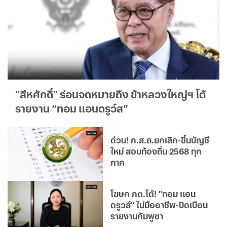
"สีหศักดิ์" ร่อนจดหมายถึง ข้าหลวงใหญ่ฯ โต้
รายงาน “ทอม แอนดรูว์ส”
ด่วน! ก.ส.ถ.ยกเลิก-ขึ้นบัญชี
ใหม่ สอบท้องถิ่น 2568 ทุก
ภาค
โฆษก กต.โต้! "ทอม แอน
ดรูวส์" ไม่มืออาชีพ-บิดเบือน
รายงานกัมพูชา