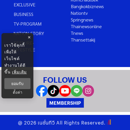
EXCLUSIVE
Bangkokbiznews
Nationtv
BUSINESS
Springnews
TV-PROGRAM
Thainewsonline
Tnews
NATION-STORY
×
Thansettakij
FEATURE-
เราใช้คุกกี้
LIFESTYLE
เพื่อให้
เว็บไซต์
ทำงานได้ดี
ขึ้น
เพิ่มเติม
FOLLOW US
ยอมรับ
ตั้งค่า
MEMBERSHIP
@
2026
เนชั่นทีวี
All Rights Reserved.