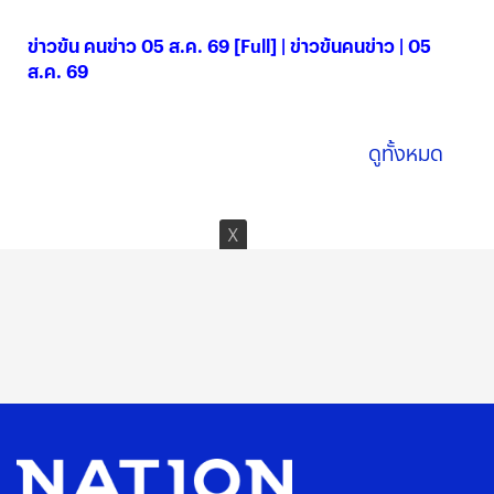
ข่าวข้น คนข่าว 05 ส.ค. 69 [Full] | ข่าวข้นคนข่าว | 05
ส.ค. 69
05 ส.ค. 2569
ดูทั้งหมด