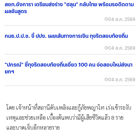
สอท.อังการา เตรียมส่งร่าง "ฮลุน" กลับไทย พร้อมรอติดตาม
ผลชันสูตร
04 ส.ค. 2569
กมธ.ป.ป.ช. จี้ ปปง. เผยเส้นทางการเงิน ทุจริตสอบท้องถิ่น
04 ส.ค. 2569
"ปกรณ์" ชี้ทุจริตสอบท้องถิ่นเอี่ยว 100 คน จ่อสอบใหม่ส่งนา
ยกฯ
04 ส.ค. 2569
โดย เจ้าหน้าที่สถานีดับเพลิงและกู้ภัยพญาไท เร่งเข้าระงับ
เหตุและช่วยเหลือ เบื้องต้นพบว่ามีผู้เสียชีวิตแล้ว 8 ราย
และบาดเจ็บอีกหลายราย