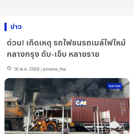
ข่าว
ด่วน! เกิดเหตุ รถไฟชนรถเมล์ไฟไหม้
กลางกรุง ดับ-เจ็บ หลายราย
16 พ.ค. 2569
|
prisana_tha