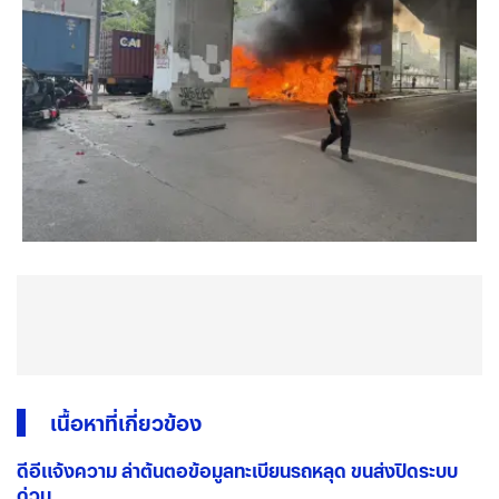
เนื้อหาที่เกี่ยวข้อง
ดีอีแจ้งความ ล่าต้นตอข้อมูลทะเบียนรถหลุด ขนส่งปิดระบบ
ด่วน