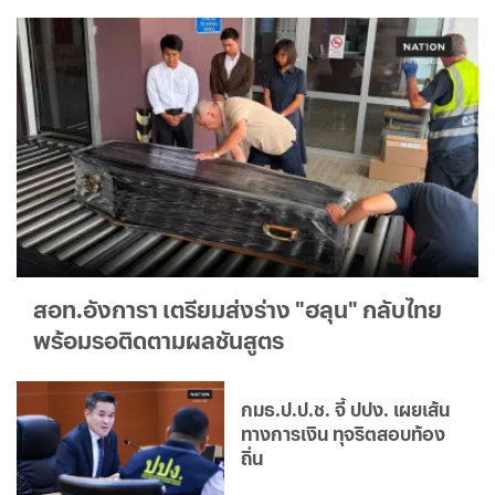
สอท.อังการา เตรียมส่งร่าง "ฮลุน" กลับไทย
พร้อมรอติดตามผลชันสูตร
กมธ.ป.ป.ช. จี้ ปปง. เผยเส้น
ทางการเงิน ทุจริตสอบท้อง
ถิ่น