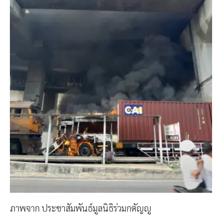
ภาพจาก ประชาสัมพันธ์มูลนิธิร่วมกตัญญู