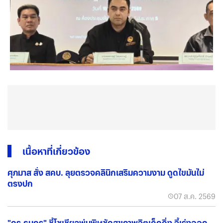
เนื้อหาที่เกี่ยวข้อง
ศุภมาส สั่ง สคบ. ลุยตรวจคลินิกเสริมความงาม ดูดไขมันไม่
ตรงปก
07 ส.ค. 2569
"ดร.ธนกร" ชี้โซเชียลพ่นพิษซัดสุขภาพจิตเด็กดิ่ง จี้เร่งออก