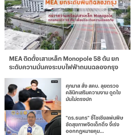
MEA ติดตั้งเสาเหล็ก Monopole 58 ต้น ยก
ระดับความมั่นคงระบบไฟฟ้าถนนฉลองกรุง
ศุภมาส สั่ง สคบ. ลุยตรวจ
คลินิกเสริมความงาม ดูดไข
มันไม่ตรงปก
"ดร.ธนกร" ชี้โซเชียลพ่นพิษ
ซัดสุขภาพจิตเด็กดิ่ง จี้เร่ง
ออกกฎหมายคุม