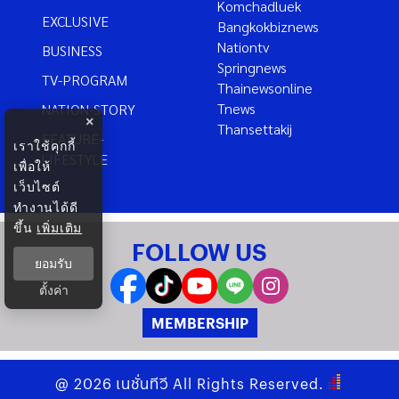
Komchadluek
EXCLUSIVE
Bangkokbiznews
Nationtv
BUSINESS
Springnews
TV-PROGRAM
Thainewsonline
Tnews
NATION-STORY
×
Thansettakij
FEATURE-
เราใช้คุกกี้
LIFESTYLE
เพื่อให้
เว็บไซต์
ทำงานได้ดี
ขึ้น
เพิ่มเติม
FOLLOW US
ยอมรับ
ตั้งค่า
MEMBERSHIP
@
2026
เนชั่นทีวี
All Rights Reserved.