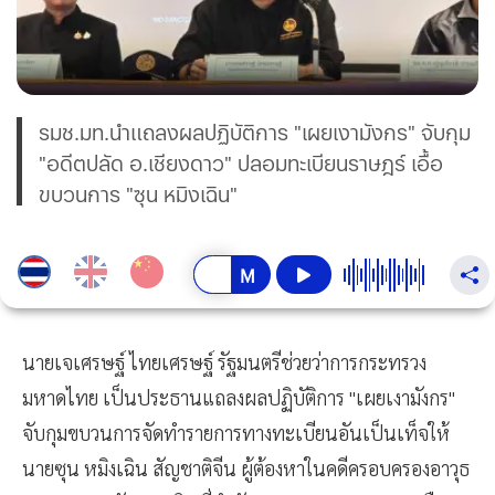
รมช.มท.นำแถลงผลปฏิบัติการ "เผยเงามังกร" จับกุม
"อดีตปลัด อ.เชียงดาว" ปลอมทะเบียนราษฎร์ เอื้อ
ขบวนการ "ซุน หมิงเฉิน"
นายเจเศรษฐ์ ไทยเศรษฐ์ รัฐมนตรีช่วยว่าการกระทรวง
มหาดไทย เป็นประธานแถลงผลปฏิบัติการ "เผยเงามังกร"
จับกุมขบวนการจัดทำรายการทางทะเบียนอันเป็นเท็จให้
นายซุน หมิงเฉิน สัญชาติจีน ผู้ต้องหาในคดีครอบครองอาวุธ