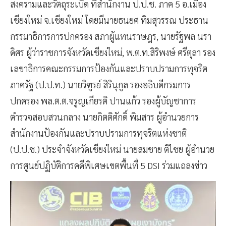
สงครามและวัตถุระเบิด ที่สํานักงาน ป.ป.ช. ภาค 5 อ.เมือง
เชียงใหม่ จ.เชียงใหม่ โดยมีนายธนยศ ทิมสุวรรณ ประธาน
กรรมาธิการการปกครอง สภาผู้แทนราษฎร, นายรัฐพล นรา
ดิศร ผู้ว่าราชการจังหวัดเชียงใหม่, พ.ต.ท.สิริพงษ์ ศรีตุลา รอง
เลขาธิการคณะกรรมการป้องกันและปราบปรามการทุจริต
ภาครัฐ (ป.ป.ท.) นายวิฑูรย์ สิรินุกูล รองอธิบดีกรมการ
ปกครอง พล.ต.ต.จรูญเกียรติ ปานแก้ว รองผู้บัญชาการ
ตำรวจสอบสวนกลาง นายกิตติศักดิ์ พิมสาร ผู้อำนวยการ
สำนักงานป้องกันและปราบปรามการทุจริตแห่งชาติ
(ป.ป.ช.) ประจำจังหวัดเชียงใหม่ นายสมชาย ติไชย ผู้อำนวย
การศูนย์ปฏิบัติการคดีพิเศษเขตพื้นที่ 5 DSI ร่วมแถลงข่าว