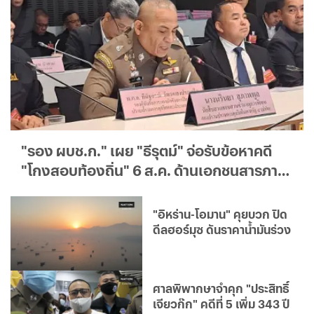
"รอง ผบช.ก." เผย "ธีรุตม์" จ่อรับข้อหาคดี
"โกงสอบท้องถิ่น" 6 ส.ค. ด้านเอกชนสารภาพ
แล้ว 1 ราย
"อิหร่าน-โอมาน" คุยบวก ปิด
ดีลฮอร์มุซ ดันราคาน้ำมันร่วง
ศาลพิพากษาจำคุก "ประสิทธิ์
เจียวก๊ก" คดีที่ 5 เพิ่ม 343 ปี