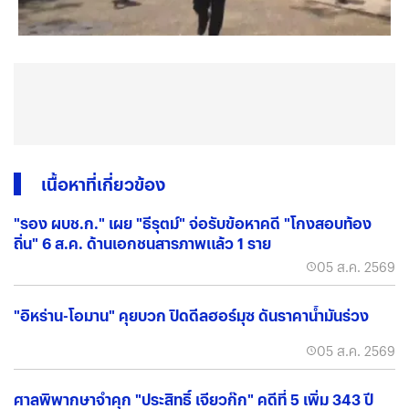
เนื้อหาที่เกี่ยวข้อง
"รอง ผบช.ก." เผย "ธีรุตม์" จ่อรับข้อหาคดี "โกงสอบท้อง
ถิ่น" 6 ส.ค. ด้านเอกชนสารภาพแล้ว 1 ราย
05 ส.ค. 2569
"อิหร่าน-โอมาน" คุยบวก ปิดดีลฮอร์มุซ ดันราคาน้ำมันร่วง
05 ส.ค. 2569
ศาลพิพากษาจำคุก "ประสิทธิ์ เจียวก๊ก" คดีที่ 5 เพิ่ม 343 ปี