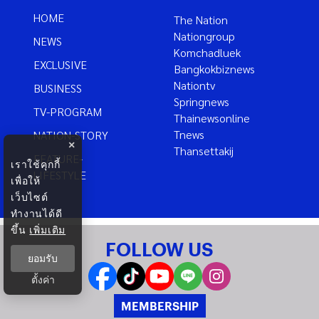
HOME
The Nation
Nationgroup
NEWS
Komchadluek
EXCLUSIVE
Bangkokbiznews
Nationtv
BUSINESS
Springnews
TV-PROGRAM
Thainewsonline
Tnews
NATION-STORY
×
Thansettakij
FEATURE-
เราใช้คุกกี้
LIFESTYLE
เพื่อให้
เว็บไซต์
ทำงานได้ดี
ขึ้น
เพิ่มเติม
FOLLOW US
ยอมรับ
ตั้งค่า
MEMBERSHIP