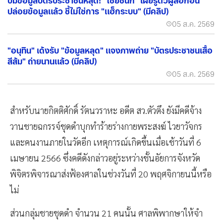
ปมข้อมูลบัตรประชาชนหลุด! "ไชยชนก" เผยรู้ตัวผู้ล็อกอิน
ปล่อยข้อมูลแล้ว ชี้ไม่ใช่การ "แฮ็กระบบ" (มีคลิป)
05 ส.ค. 2569
"อนุทิน" เด้งรับ "ข้อมูลหลุด" แจงภาพถ่าย "บัตรประชาชนเสื้อ
สีส้ม" ถ่ายนานแล้ว (มีคลิป)
05 ส.ค. 2569
สำหรับนายกิตติศักดิ์ รัตนวราหะ อดีต สว.ตัวตึง ยังมีคดีจ้าง
วานชายฉกรรจ์ชุดดำบุกทำร้ายร่างกายพระสงฆ์ ไวยาวัจกร
และคนงานภายในวัดอีก เหตุการณ์เกิดขึ้นเมื่อเช้าวันที่ 6
เมษายน 2566 ซึ่งคดีดังกล่าวอยู่ระหว่างชั้นอัยการจังหวัด
พิจิตรพิจารณาส่งฟ้องศาลในช่วงวันที่ 20 พฤศจิกายนนี้หรือ
ไม่
ส่วนกลุ่มชายชุดดำ จำนวน 21 คนนั้น ศาลพิพากษาให้จำ