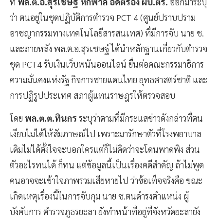
ที่
พล.ต.อ.สุรเชษฐ์ หักพาล อดีตรอง ผบ.ตร.
ออกมาระบุ
ว่า ตนอยู่ในชุดปฏิบัติการตำรวจ PCT 4 (ศูนย์ปราบปราม
อาชญากรรมทางเทคโนโลยีสารสนเทศ) ที่มีการจับ นาย ช.
และภายหลัง พล.ต.อ.สุรเชษฐ์ ได้นำหลักฐานเกี่ยวกับตำรวจ
ชุด PCT4 รับเงินเว็บพนันออนไลน์ ยื่นต่อคณะกรรมาธิการ
ความมั่นคงแห่งรัฐ กิจการชายแดนไทย ยุทธศาสตร์ชาติ และ
การปฏิรูปประเทศ สภาผู้แทนราษฎรให้ตรวจสอบ
โดย
พล.ต.ต.ทินกร
ระบุว่าตามที่มีกระแสข่าวดังกล่าวที่ตน
เงียบไม่ได้ให้สัมภาษณ์ไป เพราะมารักษาตัวที่โรงพยาบาล
เดิมไม่ได้ตั้งใจจะบอกใครแต่ก็ไม่คิดว่าจะโดนพาดพิง ส่วน
ตัวอะไรทนได้ ก็ทน แต่ข้อมูลนี้เป็นเรื่องคดีสำคัญ ถ้าไม่พูด
คนอาจจะเข้าใจภาพรวมเสียหายไป ว่าข้อเท็จจริงคือ ขณะ
เกิดเหตุเรื่องนี้ในการจับกุม นาย ช.ตนดำรงตำแหน่ง ผู้
บังคับการ ตำรวจภูธรยะลา ยังทำหน้าที่อยู่ที่จังหวัดยะลายัง