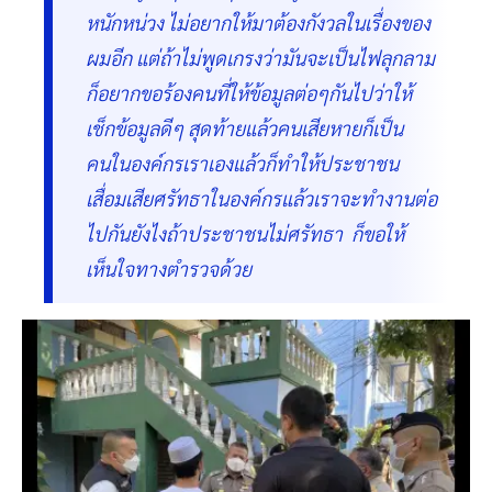
หนักหน่วง ไม่อยากให้มาต้องกังวลในเรื่องของ
ผมอีก แต่ถ้าไม่พูดเกรงว่ามันจะเป็นไฟลุกลาม
ก็อยากขอร้องคนที่ให้ข้อมูลต่อๆกันไปว่าให้
เช็กข้อมูลดีๆ สุดท้ายแล้วคนเสียหายก็เป็น
คนในองค์กรเราเองแล้วก็ทำให้ประชาชน
เสื่อมเสียศรัทธาในองค์กรแล้วเราจะทำงานต่อ
ไปกันยังไงถ้าประชาชนไม่ศรัทธา ก็ขอให้
เห็นใจทางตำรวจด้วย