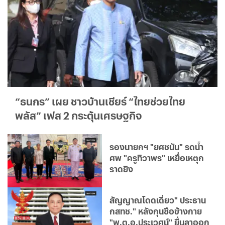
“ธนกร” เผย ชาวบ้านเชียร์ “ไทยช่วยไทย
พลัส” เฟส 2 กระตุ้นเศรษฐกิจ
รองนายกฯ "ยศชนัน" รดน้ำ
ศพ "ครูทิวาพร" เหยื่อเหตุก
ราดยิง
สัญญาณโดดเดี่ยว" ประธาน
กสทช." หลังกุนซือข้างกาย
"พ.ต.อ.ประเวศน์" ยื่นลาออก