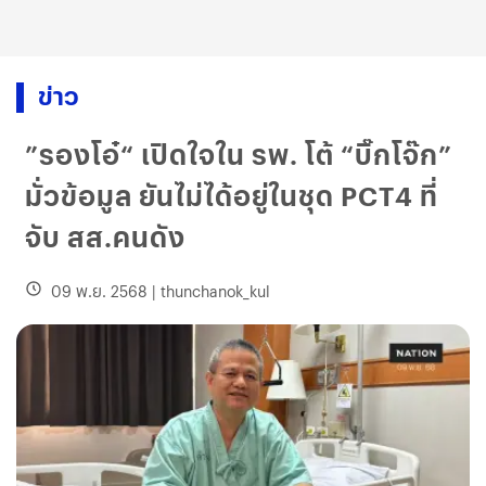
ข่าว
”รองโอ๋“ เปิดใจใน รพ. โต้ “บิ๊กโจ๊ก”
มั่วข้อมูล ยันไม่ได้อยู่ในชุด PCT4 ที่
จับ สส.คนดัง
09 พ.ย. 2568
|
thunchanok_kul