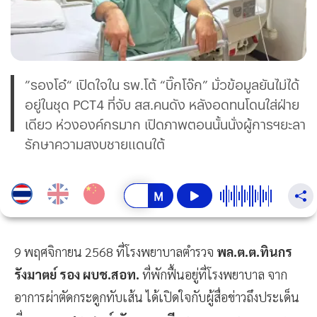
”รองโอ๋“ เปิดใจใน รพ.โต้ “บิ๊กโจ๊ก” มั่วข้อมูลยันไม่ได้
อยู่ในชุด PCT4 ที่จับ สส.คนดัง หลังอดทนโดนใส่ฝ่าย
เดียว ห่วงองค์กรมาก เปิดภาพตอนนั้นนั่งผู้การฯยะลา
รักษาความสงบชายแดนใต้
9 พฤศจิกายน 2568 ที่โรงพยาบาลตำรวจ
พล.ต.ต.ทินกร
รังมาตย์ รอง ผบช.สอท.
ที่พักฟื้นอยู่ที่โรงพยาบาล จาก
อาการผ่าตัดกระดูกทับเส้น ได้เปิดใจกับผู้สื่อข่าวถึงประเด็น