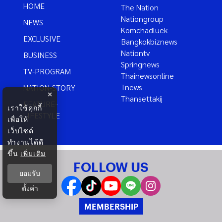
HOME
The Nation
Nationgroup
NEWS
Komchadluek
EXCLUSIVE
Bangkokbiznews
Nationtv
BUSINESS
Springnews
TV-PROGRAM
Thainewsonline
Tnews
NATION-STORY
×
Thansettakij
FEATURE-
เราใช้คุกกี้
LIFESTYLE
เพื่อให้
เว็บไซต์
ทำงานได้ดี
ขึ้น
เพิ่มเติม
FOLLOW US
ยอมรับ
ตั้งค่า
MEMBERSHIP