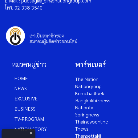
E-Mail : puesagika_pin@nationgroup.com
โทร. 02-338-3540
หมวดหมู่ข่าว
พาร์ทเนอร์
HOME
The Nation
Nationgroup
NEWS
Komchadluek
EXCLUSIVE
Bangkokbiznews
Nationtv
BUSINESS
Springnews
TV-PROGRAM
Thainewsonline
Tnews
NATION-STORY
×
Thansettakij