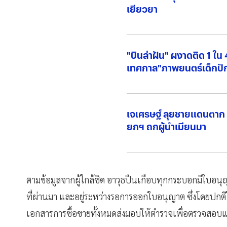
เยียวยา
"บินล่าฝัน" ผงาดติด 1 ใน 
เทศกาล"ภาพยนตร์เด็กปัก
เจเศรษฐ์ ลุยชายแดนตาก 
ยกฯ ถกผู้นำเมียนมา
ตามข้อมูลจากผู้ใกล้ชิด อาวุธปืนเกือบทุกกระบอกมีใบอนุญาต 
ที่ผ่านมา และอยู่ระหว่างรอการออกใบอนุญาต ซึ่งโดยปกติใ
เอกสารการซื้อขายทั้งหมดส่งมอบให้ตำรวจเพื่อตรวจสอบแ