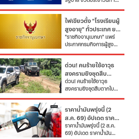
สิงหาคม 2569 สรุป
รายงานผลการออกรางวัล
ไฟเขียวตั้ง "โรงเรียนผู้
ลอตเตอรี่สดๆ ร้อนๆ ส่ง
สูงอายุ" ทั่วประเทศ ยก
ตรงจากสำนักงานสลากกิน
"ราชกิจจานุเบกษา" แพร่
แบ่งรัฐบาล
ระดับคุณภาพชีวิต เช็ก
ประกาศกรมกิจการผู้สูง
เงื่อนไข
อายุ เปิดเกณฑ์จัดตั้ง
"โรงเรียนผู้สูงอายุ" มุ่งขับ
ด่วน! คนร้ายใช้อาวุธ
เคลื่อนสังคมสูงวัยอย่างมี
สงครามยิงชุดสืบ
คุณค่า หนุนพัฒนา
ด่วน! คนร้ายใช้อาวุธ
ศักยภาพ-เรียนรู้ตลอดชีวิต
ตากใบ ดับ 2 เจ็บหลาย
สงครามยิงชุดสืบตากใบ
เผยช่องทางยื่นคำขอทั้ง
ราย ขณะปิดล้อมค้นยา
ดับ 2 เจ็บหลายราย ขณะปิด
กทม.-ต่างจังหวัด พบ
เสพติดที่สวนปาล์ม
ล้อมค้นยาเสพติดที่สวน
ฝ่าฝืนเกณฑ์เสี่ยงถูกสั่ง
ราคาน้ำมันพรุ่งนี้ (2
ปาล์ม เจ้าหน้าที่สนธิกำลัง
เพิกถอน
ส.ค. 69) อัปเดต ราคา
เจ้าหน้าที่ 3 ฝ่าย เร่งล่าตัว
ราคาน้ำมันพรุ่งนี้ (2 ส.ค.
น้ำมันล่าสุด ปั๊มใหญ่
69) อัปเดต ราคาน้ำมัน