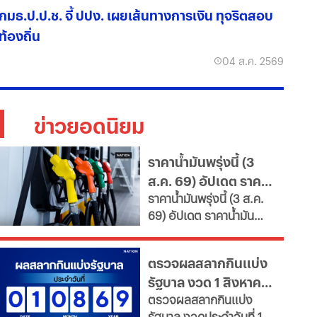
กมธ.ป.ป.ช. จี้ ปปง. เผยเส้นทางการเงิน ทุจริตสอบ
ท้องถิ่น
04 ส.ค. 2569
ข่าวยอดนิยม
ราคาน้ำมันพรุ่งนี้ (3
ส.ค. 69) อัปเดต ราคา
ราคาน้ำมันพรุ่งนี้ (3 ส.ค.
น้ำมันล่าสุด จากปั๊ม
69) อัปเดต ราคาน้ำมัน
ใหญ่
ล่าสุด จากสถานีบริการ
ขนาดใหญ่ มีทั้งราคาน้ำมัน
ตรวจผลสลากกินแบ่ง
ดีเซล เบนซิน และ แก๊สโซ
รัฐบาล งวด 1 สิงหาคม
ฮอล์
ตรวจผลสลากกินแบ่ง
2569 อัปเดตล่าสุด
รัฐบาล งวดประจำวันที่ 1