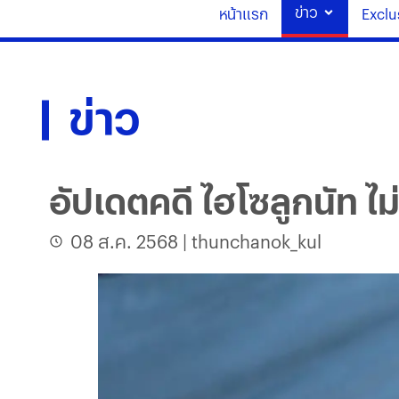
ข่าว
หน้าแรก
Exclu
ข่าว
อัปเดตคดี ไฮโซลูกนัท ไ
08 ส.ค. 2568
|
thunchanok_kul