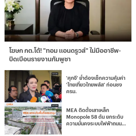
โฆษก กต.โต้! "ทอม แอนดรูวส์" ไม่มืออาชีพ-
บิดเบือนรายงานกัมพูชา
'ศุภจี' ย้ำต้องเช็กความคุ้มค่า
'ไทยเที่ยวไทยพลัส' ก่อนชง
ครม.
MEA ติดตั้งเสาเหล็ก
Monopole 58 ต้น ยกระดับ
ความมั่นคงระบบไฟฟ้าถนน
ฉลองกรุง