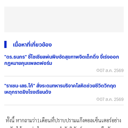
เนื้อหาที่เกี่ยวข้อง
"ดร.ธนกร" ชี้โซเชียลพ่นพิษซัดสุขภาพจิตเด็กดิ่ง จี้เร่งออก
กฎหมายคุมแพลตฟอร์ม
07 ส.ค. 2569
"ราเชน-เสธ.โก้" สั่งระดมทหารบริจาคโลหิตช่วยชีวิตวิกฤต
เหตุกราดยิงโรงเรียนดัง
07 ส.ค. 2569
ทั้งนี้ หากถามว่า1เดือนที่ปราบปรามแก๊งคอลเซ็นเตอร์อย่าง