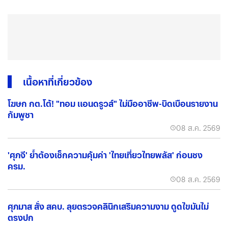
เนื้อหาที่เกี่ยวข้อง
โฆษก กต.โต้! "ทอม แอนดรูวส์" ไม่มืออาชีพ-บิดเบือนรายงาน
กัมพูชา
08 ส.ค. 2569
'ศุภจี' ย้ำต้องเช็กความคุ้มค่า 'ไทยเที่ยวไทยพลัส' ก่อนชง
ครม.
08 ส.ค. 2569
ศุภมาส สั่ง สคบ. ลุยตรวจคลินิกเสริมความงาม ดูดไขมันไม่
ตรงปก