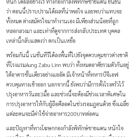
หนัก ได้ผลอย่างไร ทางกองกำลังพิทักษ์ชายแดน ยืนยัน
ว่า ตอนนี้ปราบปรามได้ผลที่น่าพอใจ และพบว่าแทบจะ
ทั้งหมด ต่างสมัครใจมาทำงานเอง มีเพียงส่วนน้อยที่ถูก
หลอกลวงมา และเท่าที่ดูจากการส่งกลับประเทศ บุคคล
เหล่านี้กลับแสดงว่า ตกเป็นเหยื่อ
พร้อมกันนี้ เนชั่นทีวีได้ลงพื้นที่ไปยังจุดควบคุมชาวต่างขาติ
ที่โรงแรมAung Zabu Linn พบว่า ทั้งหมดอาศัยรวมตัวกันอยู่
ใต้อาคารชั้นเดียวอย่างแออัด มีเจ้าหน้าที่ทหารบีจีเอฟ
ควบคุมทางเข้าออก นอกจากนี้ ยังพบว่ามีการตั้งโรงครัวไว้
ปรุงอาหารวันละ3มื้อ และช่วงนี้จะต้องมีช่วงเวลาพิเศษใน
การปรุงอาหารให้กับผู้ถือศีลอดในช่วงรอมฎอนด้วย ซึ่งเฉลี่ย
แต่ละคนจะมีค่าใช้จ่ายอาหาร200บาทต่อคน
และปัญหาที่ทางโฆษกกองกำลังพิทักษ์ชายแดน หนักใจ