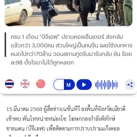
ครบ 1 เดือน "บีจีเอฟ" ปราบคอลเซ็นเตอร์ ส่งกลับ
แล้วกว่า 3,000คน ส่วนใหญ่เป็นคนจีน เผยใช้งบทหาร
หมดไปกว่า70ล้าน วอนสถานทูตรีบมารับกลับ ยัน ร้อย
ละ98 ตั้งใจมาไม่ได้ถูกหลอก
15 มีนาคม 2568 ผู้สื่อข่าวเนชั่นทีวี ลงพื้นที่จังหวัดเมียวดี
เข้าพบ พันโทหน่ายหม่องโซ โฆษกกองกำลังพิทักษ์
ชายแดน (บีจีเอฟ) เพื่อติดตามการปราบปรามแก๊งคอล