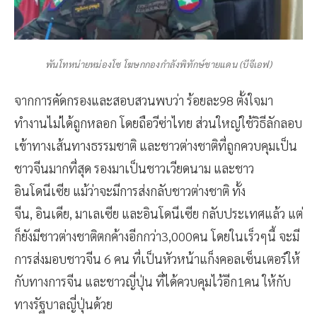
พันโทหน่ายหม่องโซ โฆษกกองกำลังพิทักษ์ชายแดน (บีจีเอฟ)
จากการคัดกรองและสอบสวนพบว่า ร้อยละ98 ตั้งใจมา
ทำงานไม่ได้ถูกหลอก โดยถือวีซ่าไทย ส่วนใหญ่ใช้วิธีลักลอบ
เข้าทางเส้นทางธรรมชาติ และชาวต่างชาติที่ถูกควบคุมเป็น
ชาวจีนมากที่สุด รองมาเป็นชาวเวียดนาม และชาว
อินโดนีเซีย แม้ว่าจะมีการส่งกลับชาวต่างชาติ ทั้ง
จีน, อินเดีย, มาเลเซีย และอินโดนีเซีย กลับประเทศแล้ว แต่
ก็ยังมีชาวต่างชาติตกค้างอีกกว่า3,000คน โดยในเร็วๆนี้ จะมี
การส่งมอบชาวจีน 6 คน ที่เป็นหัวหน้าแก็งคอลเซ็นเตอร์ให้
กับทางการจีน และชาวญี่ปุ่น ที่ได้ควบคุมไว้อีก1คน ให้กับ
ทางรัฐบาลญี่ปุ่นด้วย