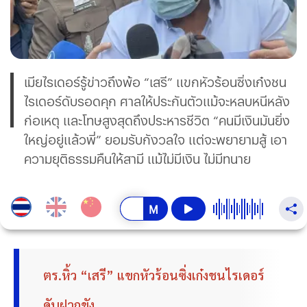
เมียไรเดอร์รู้ข่าวถึงพ้อ “เสรี” แขกหัวร้อนซิ่งเก๋งชน
ไรเดอร์ดับรอดคุก ศาลให้ประกันตัวแม้จะหลบหนีหลัง
ก่อเหตุ และโทษสูงสุดถึงประหารชีวิต “คนมีเงินมันยิ่ง
ใหญ่อยู่แล้วพี่” ยอมรับกังวลใจ แต่จะพยายามสู้ เอา
ความยุติธรรมคืนให้สามี แม้ไม่มีเงิน ไม่มีทนาย
ตร.หิ้ว “เสรี” แขกหัวร้อนซิ่งเก๋งชนไรเดอร์
ดับฝากขัง