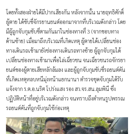
โดยทั้งสองฝ่ายได้มีปากเสียงกัน หลังจากนั้น นายฤทธิศักดิ์
ผู้ตาย ได้ขับขี่จักรยานยนต์ออกมาจากที่บริเวณดังกล่าว โดย
มีผู้ถูกจับกุมขับขี่ตามกันมาในช่องทางที่ 3 (จากขอบทาง
ด้านซ้าย) เมื่อมาถึงบริเวณที่เกิดเหตุ ผู้ตายได้เปลี่ยนช่อง
ทางเดินรถเข้ามายังช่องทางเดินรถทางซ้าย ผู้ถูกจับกุมได้
เปลี่ยนช่องทางเข้ามาเพื่อไล่เฉี่ยวชน จนเฉี่ยวชนรถจักรยา
ยนต์ของผู้ตายเสียหลักล้มลง และผู้ถูกจับกุมขับขี่รถยนต์คัน
ที่เกิดเหตุหลบหนีมุ่งหน้าแยกนานา ตำรวจชุดจับกุมได้รับ
แจ้งจาก ร.ต.อ.นริศ โปร่งแสง รอง สว.จร.สน.ลุมพินี ซึ่ง
ปฏิบัติหน้าที่อยู่บริเวณดังกล่าว จนทราบถึงตำหนรูปพรรณ
รถยนต์คันที่ถูกจับกุมใช้ก่อเหตุ