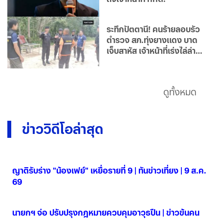
ระทึกปัตตานี! คนร้ายลอบรัว
ตำรวจ สภ.ทุ่งยางแดง บาด
เจ็บสาหัส เจ้าหน้าที่เร่งไล่ล่า
ตัว
ดูทั้งหมด
ข่าววิดีโอล่าสุด
ญาติรับร่าง "น้องเฟย์" เหยื่อรายที่ 9 | ทันข่าวเที่ยง | 9 ส.ค.
69
09 ส.ค. 2569
นายกฯ จ่อ ปรับปรุงกฎหมายควบคุมอาวุธปืน | ข่าวข้นคน