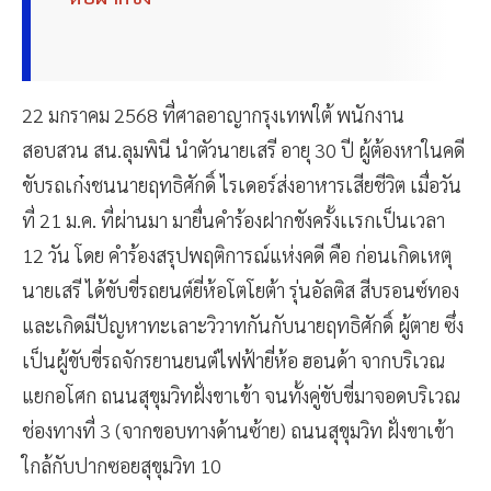
22 มกราคม 2568 ที่ศาลอาญากรุงเทพใต้ พนักงาน
สอบสวน สน.ลุมพินี นำตัวนายเสรี อายุ 30 ปี ผู้ต้องหาในคดี
ขับรถเก๋งชนนายฤทธิศักดิ์ ไรเดอร์ส่งอาหารเสียชีวิต เมื่อวัน
ที่ 21 ม.ค. ที่ผ่านมา มายื่นคำร้องฝากขังครั้งเเรกเป็นเวลา
12 วัน โดย คำร้องสรุปพฤติการณ์แห่งคดี คือ ก่อนเกิดเหตุ
นายเสรี ได้ขับขี่รถยนต์ยี่ห้อโตโยต้า รุ่นอัลติส สีบรอนซ์ทอง
และเกิดมีปัญหาทะเลาะวิวาทกันกับนายฤทธิศักดิ์ ผู้ตาย ซึ่ง
เป็นผู้ขับขี่รถจักรยานยนต์ไฟฟ้ายี่ห้อ ฮอนด้า จากบริเวณ
แยกอโศก ถนนสุขุมวิทฝั่งขาเข้า จนทั้งคู่ขับขี่มาจอดบริเวณ
ช่องทางที่ 3 (จากขอบทางด้านซ้าย) ถนนสุขุมวิท ฝั่งขาเข้า
ใกล้กับปากซอยสุขุมวิท 10