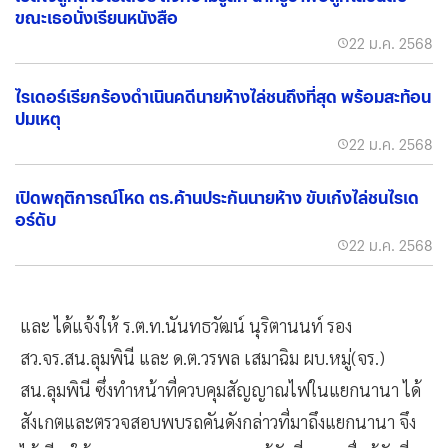
ขณะเธอนั่งเรียนหนังสือ
22 ม.ค. 2568
ไรเดอร์เรียกร้องดำเนินคดีนายห้างไล่ชนถึงที่สุด พร้อมสะท้อน
ปมเหตุ
22 ม.ค. 2568
เปิดพฤติการณ์โหด ตร.ค้านประกันนายห้าง ขับเก๋งไล่ชนไรเด
อร์ดับ
22 ม.ค. 2568
และ ได้แจ้งให้ ร.ต.ท.นันทธวัฒน์ นุริตานนท์ รอง
สว.จร.สน.ลุมพินี และ ด.ต.วรพล เสมาฉิม ผบ.หมู่(จร.)
สน.ลุมพินี ซึ่งทำหน้าที่ควบคุมสัญญาณไฟในแยกนานา ได้
สังเกตและตรวจสอบพบรถคันดังกล่าวที่มาถึงแยกนานา จึง