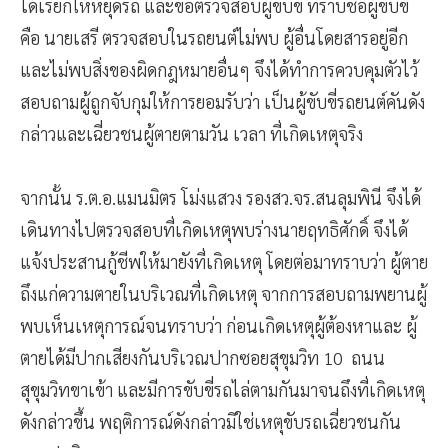
ได้เรียกให้หยุดรถ และขอตรวจสอบผู้ขับขี่ ทราบชื่อผู้ขับขี่
คือ นายเสรี ตรวจสอบในรถยนต์ไม่พบ ผู้อื่นโดยสารอยู่อีก
และไม่พบสิ่งของผิดกฎหมายอื่นๆ จึงได้ทำการควบคุมตัวไว้
สอบถามผู้ถูกจับกุมให้การยอมรับว่า เป็นผู้ขับขี่รถยนต์คันดัง
กล่าวและเฉี่ยวชนผู้ตายตามวัน เวลา ที่เกิดเหตุจริง
จากนั้น ร.ต.อ.แมนมิตร โม่งแสวง รองสว.จร.สนลุมพินี จึงได้
เดินทางไปตรวจสอบที่เกิดเหตุพบร่างนายฤทธิศักดิ์ จึงได้
แจ้งประสานกู้ชีพให้มายังที่เกิดเหตุ โดยต่อมาทราบว่า ผู้ตาย
ถึงแก่ความตายในบริเวณที่เกิดเหตุ จากการสอบถามพยานผู้
พบเห็นเหตุการณ์จนทราบว่า ก่อนเกิดเหตุผู้ต้องหาและ ผู้
ตายได้มีปากเสียงกันบริเวณปากซอยสุขุมวิท 10 ถนน
สุขุมวิทขาเข้า และมีการขับขี่รถไล่ตามกันมาจนถึงที่เกิดเหตุ
ดังกล่าวขึ้น พฤติการณ์ดังกล่าวมิใช่เหตุขับรถเฉี่ยวชนกัน