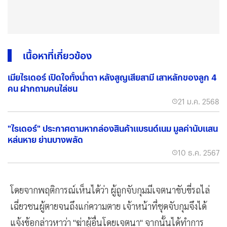
เนื้อหาที่เกี่ยวข้อง
เมียไรเดอร์ เปิดใจทั้งน้ำตา หลังสูญเสียสามี เสาหลักของลูก 4
คน ฝากถามคนไล่ชน
21 ม.ค. 2568
"ไรเดอร์" ประกาศตามหากล่องสินค้าแบรนด์เนม มูลค่านับแสน
หล่นหาย ย่านบางพลัด
10 ธ.ค. 2567
โดยจากพฤติการณ์เห็นได้ว่า ผู้ถูกจับกุมมีเจตนาขับขี่รถไล่
เฉี่ยวชนผู้ตายจนถึงแก่ความตาย เจ้าหน้าที่ชุดจับกุมจึงได้
แจ้งข้อกล่าวหาว่า "ฆ่าผู้อื่นโดยเจตนา" จากนั้นได้ทำการ