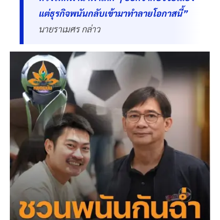
แต่ธุรกิจพนันกลับเข้ามาทำลายโอกาสนี้”
นายราเมศร กล่าว