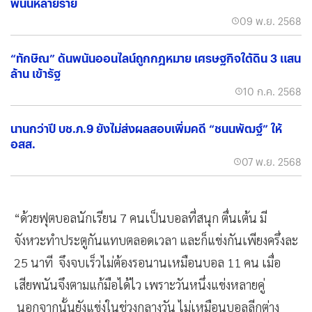
พนันหลายราย
09 พ.ย. 2568
“ทักษิณ” ดันพนันออนไลน์ถูกกฎหมาย เศรษฐกิจใต้ดิน 3 แสน
ล้าน เข้ารัฐ
10 ก.ค. 2568
นานกว่าปี บช.ภ.9 ยังไม่ส่งผลสอบเพิ่มคดี “ชนนพัฒฐ์” ให้
อสส.
07 พ.ย. 2568
“ด้วยฟุตบอลนักเรียน 7 คนเป็นบอลที่สนุก ตื่นเต้น มี
จังหวะทำประตูกันแทบตลอดเวลา และก็แข่งกันเพียงครึ่งละ
25 นาที จึงจบเร็วไม่ต้องรอนานเหมือนบอล 11 คน เมื่อ
เสียพนันจึงตามแก้มือได้ไว เพราะวันหนึ่งแข่งหลายคู่
นอกจากนั้นยังแข่งในช่วงกลางวัน ไม่เหมือนบอลลีกต่าง