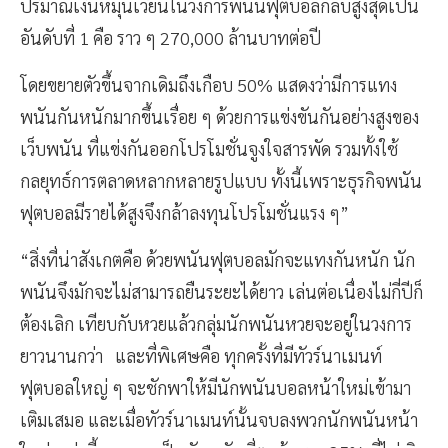
ปริมาณเงินหมุนเวียนในวงการพนันฟุตบอลกลับสูงสุดเป็น
อันดับที่ 1 คือ ราว ๆ 270,000 ล้านบาทต่อปี
โดยขยายตัวขึ้นจากเดิมถึงเกือบ 50% แสดงว่ามีการแทง
พนันกันหนักมากขึ้นเรื่อย ๆ ด้วยการแข่งขันกันอย่างสูงของ
เว็บพนัน ที่แข่งกันออกโปรโมชั่นจูงใจสารพัด รวมทั้งใช้
กลยุทธ์การตลาดหลากหลายรูปแบบ ทั้งนี้เพราะธุรกิจพนัน
ฟุตบอลมีรายได้สูงจึงกล้าลงทุนโปรโมชั่นแรง ๆ”
“สิ่งที่น่าสังเกตคือ ด้วยพนันฟุตบอลมักจะแทงกันหนัก นัก
พนันจึงมักจะไม่สามารถยืนระยะได้ยาว เล่นต่อเนื่องไม่กี่ปีก็
ต้องเลิก เทียบกับหวยแล้วกลุ่มนักพนันหวยจะอยู่ในวงการ
ยาวนานกว่า และที่พิเศษคือ ทุกครั้งที่มีทัวร์นาเมนท์
ฟุตบอลใหญ่ ๆ จะชักพาให้มีนักพนันบอลหน้าใหม่เข้ามา
เติมเสมอ และเมื่อทัวร์นาเมนท์นั้นจบลงพวกนักพนันหน้า