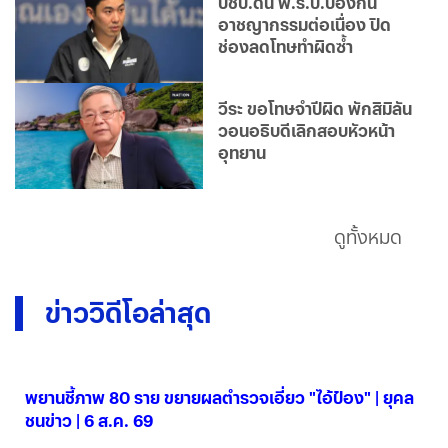
ปชป.ดัน พ.ร.บ.ป้องกัน
อาชญากรรมต่อเนื่อง ปิด
ช่องลดโทษทำผิดซ้ำ
วีระ ขอโทษจำปีผิด พักสิมิลัน
วอนอธิบดีเลิกสอบหัวหน้า
อุทยาน
ดูทั้งหมด
ข่าววิดีโอล่าสุด
พยานชี้ภาพ 80 ราย ขยายผลตำรวจเอี่ยว "ไอ้ป๋อง" | ยุคล
ชนข่าว | 6 ส.ค. 69
06 ส.ค. 2569