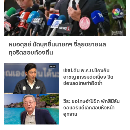
หมอตุลย์ นัดบุกยื่นนายกฯ จี้ลุยขยายผล
ทุจริตสอบท้องถิ่น
ปชป.ดัน พ.ร.บ.ป้องกัน
อาชญากรรมต่อเนื่อง ปิด
ช่องลดโทษทำผิดซ้ำ
วีระ ขอโทษจำปีผิด พักสิมิลัน
วอนอธิบดีเลิกสอบหัวหน้า
อุทยาน