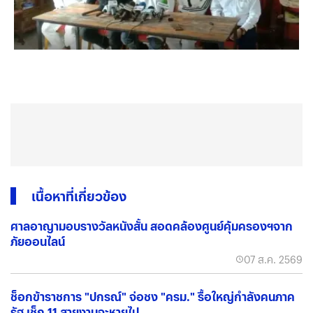
เนื้อหาที่เกี่ยวข้อง
ศาลอาญามอบรางวัลหนังสั้น สอดคล้องศูนย์คุ้มครองฯจาก
ภัยออนไลน์
07 ส.ค. 2569
ช็อกข้าราชการ "ปกรณ์" จ่อชง "ครม." รื้อใหญ่กำลังคนภาค
รัฐ เช็ก 11 สายงานจะหายไป