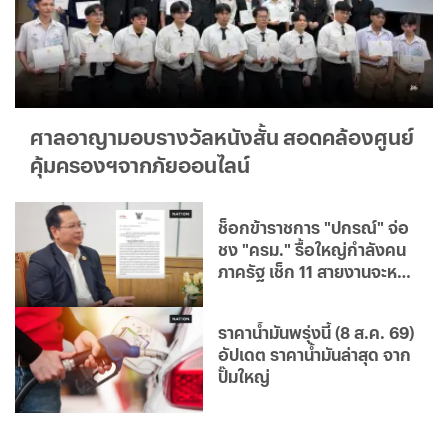
ศาลอาญามอบรางวัลหนังสั้น สอดคล้องศูนย์
คุ้มครองฯจากภัยออนไลน์
ช็อกข้าราชการ "ปกรณ์" จ่อ
ชง "ครม." รื้อใหญ่กำลังคน
ภาครัฐ เช็ก 11 สายงานจะหาย
ไป
ราคาน้ำมันพรุ่งนี้ (8 ส.ค. 69)
อัปเดต ราคาน้ำมันล่าสุด จาก
ปั๊มใหญ่