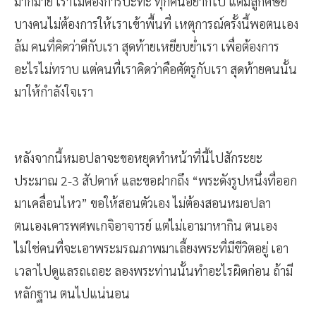
มากมาย เราไม่ต้องการปะทะ ทุกคนอยากไป แต่มีลูกศิษย์
บางคนไม่ต้องการให้เราเข้าพื้นที่ เหตุการณ์ครั้งนี้พอตนเอง
ล้ม คนที่คิดว่าดีกับเรา สุดท้ายเหยียบย่ำเรา เพื่อต้องการ
อะไรไม่ทราบ แต่คนที่เราคิดว่าคือศัตรูกับเรา สุดท้ายคนนั้น
มาให้กำลังใจเรา
หลังจากนี้หมอปลาจะขอหยุดทำหน้าที่นี้ไปสักระยะ
ประมาณ 2-3 สัปดาห์ และขอฝากถึง “พระดังรูปหนึ่งที่ออก
มาเคลื่อนไหว” ขอให้สอนตัวเอง ไม่ต้องสอนหมอปลา
ตนเองเคารพศพเกจิอาจารย์ แต่ไม่เอามาหากิน ตนเอง
ไม่ใช่คนที่จะเอาพระมรณภาพมาเลี้ยงพระที่มีชีวิตอยู่ เอา
เวลาไปดูแลรถเถอะ ลองพระท่านนั้นทำอะไรผิดก่อน ถ้ามี
หลักฐาน ตนไปแน่นอน