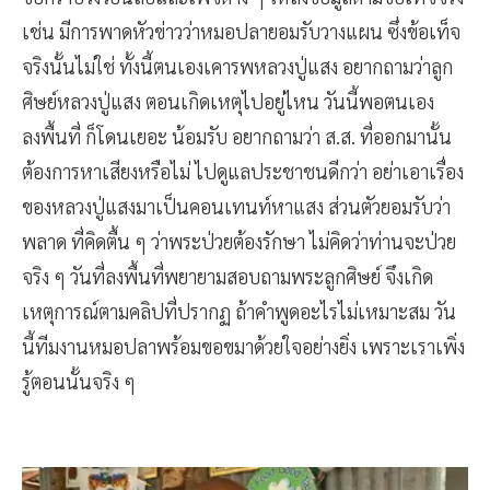
เช่น มีการพาดหัวข่าวว่าหมอปลายอมรับวางแผน ซึ่งข้อเท็จ
จริงนั้นไม่ใช่ ทั้งนี้ตนเองเคารพหลวงปู่แสง อยากถามว่าลูก
ศิษย์หลวงปู่แสง ตอนเกิดเหตุไปอยู่ไหน วันนี้พอตนเอง
ลงพื้นที่ ก็โดนเยอะ น้อมรับ อยากถามว่า ส.ส. ที่ออกมานั้น
ต้องการหาเสียงหรือไม่ ไปดูแลประชาชนดีกว่า อย่าเอาเรื่อง
ของหลวงปู่แสงมาเป็นคอนเทนท์หาแสง ส่วนตัวยอมรับว่า
พลาด ที่คิดตื้น ๆ ว่าพระป่วยต้องรักษา ไม่คิดว่าท่านจะป่วย
จริง ๆ วันที่ลงพื้นที่พยายามสอบถามพระลูกศิษย์ จึงเกิด
เหตุการณ์ตามคลิปที่ปรากฏ ถ้าคำพูดอะไรไม่เหมาะสม วัน
นี้ทีมงานหมอปลาพร้อมขอขมาด้วยใจอย่างยิ่ง เพราะเราเพิ่ง
รู้ตอนนั้นจริง ๆ