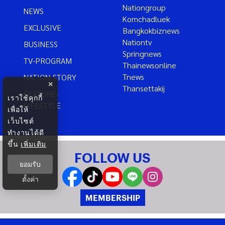
Nationgroup
NEWS
Komchadluek
EXCLUSIVE
Bangkokbiznews
Nationtv
BUSINESS
Springnews
TV-PROGRAM
Thainewsonline
Tnews
NATION-STORY
×
Thansettakij
FEATURE-
เราใช้คุกกี้
LIFESTYLE
เพื่อให้
เว็บไซต์
ทำงานได้ดี
ขึ้น
เพิ่มเติม
FOLLOW US
ยอมรับ
ตั้งค่า
MEMBERSHIP