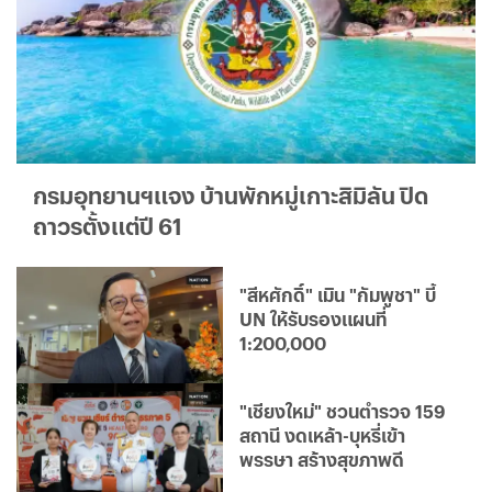
กรมอุทยานฯแจง บ้านพักหมู่เกาะสิมิลัน ปิด
ถาวรตั้งแต่ปี 61
"สีหศักดิ์" เมิน "กัมพูชา" บี้
UN ให้รับรองแผนที่
1:200,000
"เชียงใหม่" ชวนตำรวจ 159
สถานี งดเหล้า-บุหรี่เข้า
พรรษา สร้างสุขภาพดี