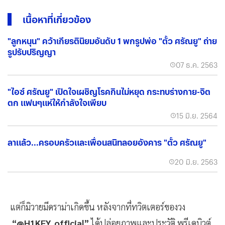
เนื้อหาที่เกี่ยวข้อง
"ลูกหนุน" คว้าเกียรตินิยมอันดับ 1 พกรูปพ่อ "ตั้ว ศรัณยู" ถ่าย
รูปรับปริญญา
07 ธ.ค. 2563
"ไอซ์ ศรัณยู" เปิดใจเผชิญโรคกินไม่หยุด กระทบร่างกาย-จิต
ตก แฟนๆแห่ให้กำลังใจเพียบ
15 มิ.ย. 2564
ลาแล้ว...ครอบครัวและเพื่อนสนิทลอยอังคาร "ตั้ว ศรัณยู"
20 มิ.ย. 2563
แต่ก็มิวายมีดราม่าเกิดขึ้น หลังจากที่ทวิตเตอร์ของวง
“@H1KEY_official”
ได้ปล่อยภาพและประวัติ พรีเดบิวต์