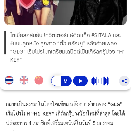
โซเชียลถล่มยับ !ทวิตเตอร์แห่ติดแท็ก #SITALA และ
#แบนลูกหนัง ลูกสาว “ตั้ว ศรัณยู” หลังค่ายเพลง
“GLG” เริ่มโปรโมทเตรียมเดบิวต์เป็นเกิร์ลกรุ๊ปวง “H1-
KEY”
กลายเป็นดราม่าในโลกโซเชียล หลังจาก ค่ายเพลง
“GLG”
เริ่มโปรโมท
“H1-KEY”
เกิร์ลกรุ๊ปวงน้องใหม่ที่ล่าสุด โดยได้
ปล่อยภาพ 4 สมาชิกที่เตรียมเดบิวต์ในวันที่ 5 มกราคม