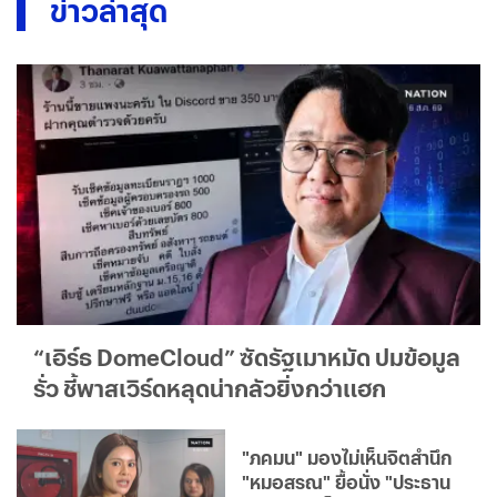
ข่าวล่าสุด
“เอิร์ธ DomeCloud” ซัดรัฐเมาหมัด ปมข้อมูล
รั่ว ชี้พาสเวิร์ดหลุดน่ากลัวยิ่งกว่าแฮก
"ภคมน" มองไม่เห็นจิตสำนึก
"หมอสรณ" ยื้อนั่ง "ประธาน