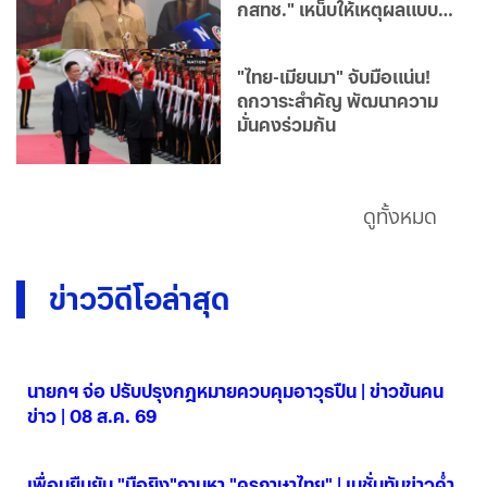
กสทช." เหน็บให้เหตุผลแบบ
ศรีธนญชัย
"ไทย-เมียนมา" จับมือแน่น!
ถกวาระสำคัญ พัฒนาความ
มั่นคงร่วมกัน
ดูทั้งหมด
ข่าววิดีโอล่าสุด
นายกฯ จ่อ ปรับปรุงกฎหมายควบคุมอาวุธปืน | ข่าวข้นคน
ข่าว | 08 ส.ค. 69
08 ส.ค. 2569
เพื่อนยืนยัน "มือยิง"ถามหา "ครูภาษาไทย" | เนชั่นทันข่าวค่ำ