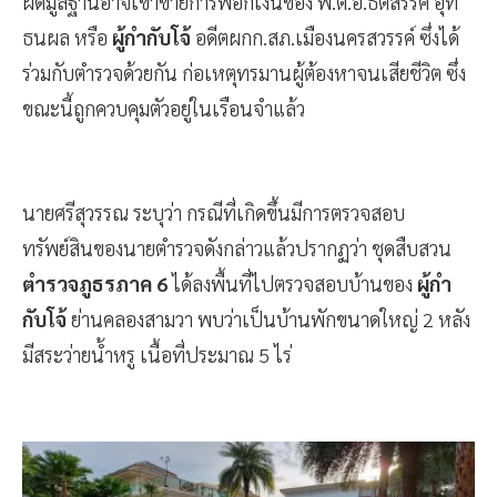
ผิดมูลฐานอาจเข้าข่ายการฟอกเงินของ พ.ต.อ.ธิติสรรค์ อุท
ธนผล หรือ
ผู้กำกับโจ้
อดีตผกก.สภ.เมืองนครสวรรค์ ซึ่งได้
ร่วมกับตำรวจด้วยกัน ก่อเหตุทรมานผู้ต้องหาจนเสียชีวิต ซึ่ง
ขณะนี้ถูกควบคุมตัวอยู่ในเรือนจำแล้ว
นายศรีสุวรรณ ระบุว่า กรณีที่เกิดขึ้นมีการตรวจสอบ
ทรัพย์สินของนายตำรวจดังกล่าวแล้วปรากฏว่า ชุดสืบสวน
ตำรวจภูธรภาค 6
ได้ลงพื้นที่ไปตรวจสอบบ้านของ
ผู้กำ
กับโจ้
ย่านคลองสามวา พบว่าเป็นบ้านพักขนาดใหญ่ 2 หลัง
มีสระว่ายน้ำหรู เนื้อที่ประมาณ 5 ไร่