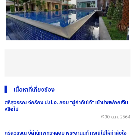
เนื้อหาที่เกี่ยวข้อง
ศรีสุวรรณ จ่อร้อง ป.ป.ง. สอบ "ผู้กำกับโจ้" เข้าข่ายฟอกเงิน
หรือไม่
30 ส.ค. 2564
ศรีสุวรรณ จี้สำนักพุทธฯสอบ พระอานนท์ กรณีไปให้กำลังใจ