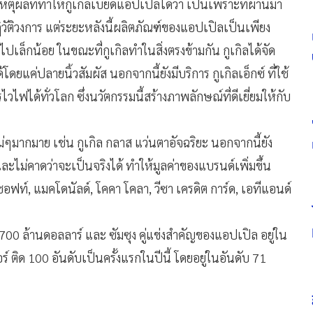
ตุผลที่ทำให้กูเกิลเบียดแอปเปิลได้ว่า เป็นเพราะที่ผ่านมา
ฏิวัติวงการ แต่ระยะหลังนี้ผลิตภัณฑ์ของแอปเปิลเป็นเพียง
เล็กน้อย ในขณะที่กูเกิลทำในสิ่งตรงข้ามกัน กูเกิลได้จัด
แค่ปลายนิ้วสัมผัส นอกจากนี้ยังมีบริการ กูเกิลเอ็กซ์ ที่ใช้
วไฟได้ทั่วโลก ซึ่งนวัตกรรมนี้สร้างภาพลักษณ์ที่ดีเยี่ยมให้กับ
ม่ๆมากมาย เช่น กูเกิล กลาส แว่นตาอัจฉริยะ นอกจากนี้ยัง
ไม่คาดว่าจะเป็นจริงได้ ทำให้มูลค่าของแบรนด์เพิ่มขึ้น
ซอฟท์, แมคโดนัลด์, โคคา โคลา, วีซา เครดิต การ์ด, เอทีแอนด์
5,700 ล้านดอลลาร์ และ ซัมซุง คู่แข่งสำคัญของแอปเปิล อยู่ใน
์ ติด 100 อันดับเป็นครั้งแรกในปีนี้ โดยอยู่ในอันดับ 71