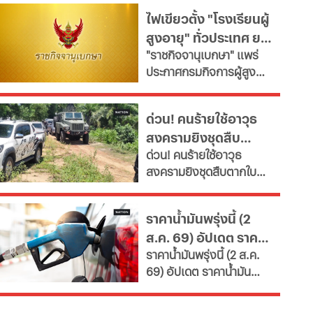
รายงานผลการออกรางวัล
ไฟเขียวตั้ง "โรงเรียนผู้
ลอตเตอรี่สดๆ ร้อนๆ ส่ง
สูงอายุ" ทั่วประเทศ ยก
ตรงจากสำนักงานสลากกิน
"ราชกิจจานุเบกษา" แพร่
แบ่งรัฐบาล
ระดับคุณภาพชีวิต เช็ก
ประกาศกรมกิจการผู้สูง
เงื่อนไข
อายุ เปิดเกณฑ์จัดตั้ง
"โรงเรียนผู้สูงอายุ" มุ่งขับ
ด่วน! คนร้ายใช้อาวุธ
เคลื่อนสังคมสูงวัยอย่างมี
สงครามยิงชุดสืบ
คุณค่า หนุนพัฒนา
ด่วน! คนร้ายใช้อาวุธ
ศักยภาพ-เรียนรู้ตลอดชีวิต
ตากใบ ดับ 2 เจ็บหลาย
สงครามยิงชุดสืบตากใบ
เผยช่องทางยื่นคำขอทั้ง
ราย ขณะปิดล้อมค้นยา
ดับ 2 เจ็บหลายราย ขณะปิด
กทม.-ต่างจังหวัด พบ
เสพติดที่สวนปาล์ม
ล้อมค้นยาเสพติดที่สวน
ฝ่าฝืนเกณฑ์เสี่ยงถูกสั่ง
ราคาน้ำมันพรุ่งนี้ (2
ปาล์ม เจ้าหน้าที่สนธิกำลัง
เพิกถอน
ส.ค. 69) อัปเดต ราคา
เจ้าหน้าที่ 3 ฝ่าย เร่งล่าตัว
ราคาน้ำมันพรุ่งนี้ (2 ส.ค.
น้ำมันล่าสุด ปั๊มใหญ่
69) อัปเดต ราคาน้ำมัน
ล่าสุด จากสถานีบริการ
ขนาดใหญ่ มีทั้งราคาน้ำมัน