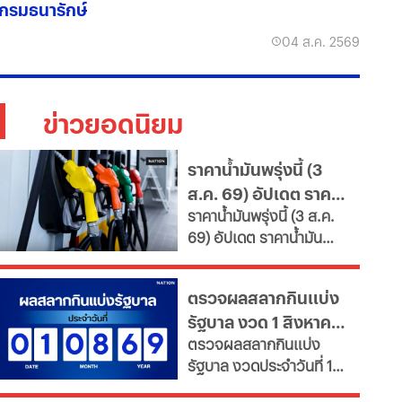
กรมธนารักษ์
04 ส.ค. 2569
ข่าวยอดนิยม
ราคาน้ำมันพรุ่งนี้ (3
ส.ค. 69) อัปเดต ราคา
ราคาน้ำมันพรุ่งนี้ (3 ส.ค.
น้ำมันล่าสุด จากปั๊ม
69) อัปเดต ราคาน้ำมัน
ใหญ่
ล่าสุด จากสถานีบริการ
ขนาดใหญ่ มีทั้งราคาน้ำมัน
ตรวจผลสลากกินแบ่ง
ดีเซล เบนซิน และ แก๊สโซ
รัฐบาล งวด 1 สิงหาคม
ฮอล์
ตรวจผลสลากกินแบ่ง
2569 อัปเดตล่าสุด
รัฐบาล งวดประจำวันที่ 1
สิงหาคม 2569 สรุป