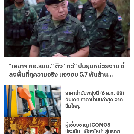
"เลขาฯ กอ.รมน." ติง "ทวี" ปมยุบหน่วยงาน จี้
ลงพื้นที่ดูความจริง แจงงบ 5.7 พันล้าน
วิจารณ์ได้ แต่ข้อมูลต้องครบถ้วน
ราคาน้ำมันพรุ่งนี้ (6 ส.ค. 69)
อัปเดต ราคาน้ำมันล่าสุด จาก
ปั๊มใหญ่
ผู้เชี่ยวชาญ ICOMOS
ประเมิน "เชียงใหม่" สู่มรดก