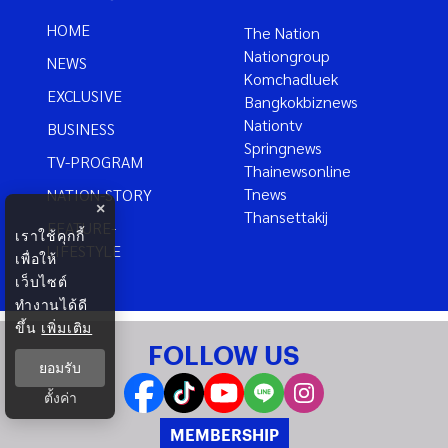
HOME
The Nation
Nationgroup
NEWS
Komchadluek
EXCLUSIVE
Bangkokbiznews
Nationtv
BUSINESS
Springnews
TV-PROGRAM
Thainewsonline
Tnews
NATION-STORY
×
Thansettakij
FEATURE-
เราใช้คุกกี้
LIFESTYLE
เพื่อให้
เว็บไซต์
ทำงานได้ดี
ขึ้น
เพิ่มเติม
FOLLOW US
ยอมรับ
ตั้งค่า
MEMBERSHIP