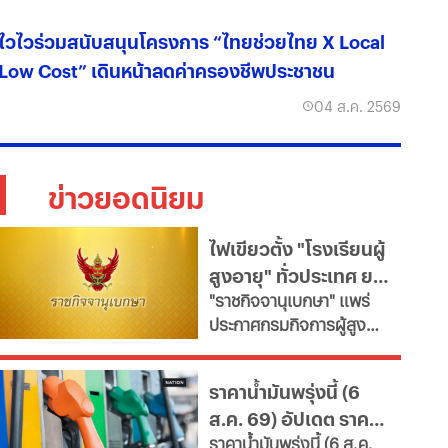
ไวไวร่วมสนับสนุนโครงการ “ไทยช่วยไทย X Local
Low Cost” เดินหน้าลดค่าครองชีพประชาชน
04 ส.ค. 2569
ข่าวยอดนิยม
ไฟเขียวตั้ง "โรงเรียนผู้
สูงอายุ" ทั่วประเทศ ยก
"ราชกิจจานุเบกษา" แพร่
ระดับคุณภาพชีวิต เช็ก
ประกาศกรมกิจการผู้สูง
เงื่อนไข
อายุ เปิดเกณฑ์จัดตั้ง
"โรงเรียนผู้สูงอายุ" มุ่งขับ
ราคาน้ำมันพรุ่งนี้ (6
เคลื่อนสังคมสูงวัยอย่างมี
ส.ค. 69) อัปเดต ราคา
คุณค่า หนุนพัฒนา
ราคาน้ำมันพรุ่งนี้ (6 ส.ค.
ศักยภาพ-เรียนรู้ตลอดชีวิต
น้ำมันล่าสุด จากปั๊ม