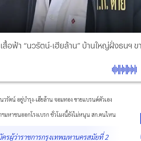
สื้อฟ้า “นวรัตน์-เฮียล้าน” บ้านใหญ่ฝั่งธนฯ
 นวรัตน์ อยู่บำรุง-เฮียล้าน จอมทอง ขายแบรนด์ตัวเอง
ว่าฯมหาชนออกโรงเบรก ชั่วโมงนี้ยังไม่หนุน สก.คนไหน
สมัครผู้ว่าราชการกรุงเทพมหานครสมัยที่ 2