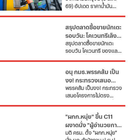
69) อัปเดต ราคาน้ำมัน
เผยช่องทางยื่นคำขอทั้ง
ใหญ่
ล่าสุด จากสถานีบริการ
กทม.-ต่างจังหวัด พบ
ขนาดใหญ่ มีทั้งราคาน้ำมัน
ฝ่าฝืนเกณฑ์เสี่ยงถูกสั่ง
สรุปตลาดซื้อขายนักเตะ
ดีเซล เบนซิน และ แก๊สโซ
เพิกถอน
รอบวัน: โคเวนทรีเล็ง
ฮอล์
สรุปตลาดซื้อขายนักเตะ
"มูดริก" สาลิกาปัดปืน
รอบวัน โคเวนทรี ของแลม
ซื้อ "กิมาไรส์"
พาร์ดจ่อยื่นยืม "มูดริก"
ด้านสาลิกาดงปัดข้อเสนอ
อนุ กมธ.พรรคส้ม เป็น
แรกจาก อาร์เซนอล ในการ
งง! กระทรวงเสนอ
ล่าตัว "กิมาไรส์" ขณะที่ โค
พรรคส้ม เป็นงง! กระทรวง
โม่ ปิดดีล "ชาโลบาห์"
โครงการไม่ตรงภารกิจ
เสนอโครงการไม่ตรง
ภารกิจ ก.พลังงาน ชงซื้อ
เครื่องอบกล้วยตาก-
"ผกก.หนุ่ย" ขึ้น C11
สปก.ซื้อเครื่องทำลูกชิ้น-
ผงาดนั่ง "ผู้อำนวยการ
ตัดตะไคร้ - แฉ! รองปลัด
มติ ครม. ตั้ง "ผกก.หนุ่ย"
มท.ตบโต๊ะไม่พอใจขอ
ป.ย.ป."