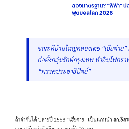
สองมาตรฐาน? "ฟีฟ่า" ปล
ฟุตบอลโลก 2026
ขณะที่บ้านใหญ่คลองเตย “เฮียต่าย” ส
ก่อตั้งกลุ่มรักษ์กรุงเทพ ทำอินโฟกร
“พรรคประชาธิปัตย์”
ถ้าจำกันได้ ปลายปี 2568 “เฮียต่าย” เป็นแกนนำ สก.อิสระจัด
และเตรียมส่งผู้สมัคร สก.ครบทั้ง 50 เขต