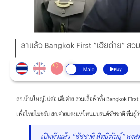
ลาแล้ว Bangkok First “เฮียต่าย” สวมเ
Play
สก.บ้านใหญ่ไปต่อ เฮียต่าย สวมเสื้อฟ้าทิ้ง Bangkok First
เพื่อไทยไม่ขยับ สก.ค่ายแดงแห่โหนแบรนด์ชัชชาติ ทีมผู้
เปิดตัวแล้ว “ชัชชาติ สิทธิพันธุ์” ลง