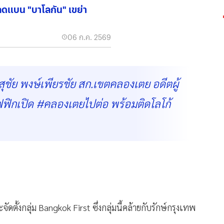
ดแบน "บาโลกัน" เขย่า
06 ก.ค. 2569
ุชัย พงษ์เพียรชัย สก.เขตคลองเตย อดีตผู้
าฟฟิกเปิด #คลองเตยไปต่อ พร้อมติดโลโก้
ตั้งกลุ่ม Bangkok First ซึ่งกลุ่มนี้คล้ายกับรักษ์กรุงเทพ