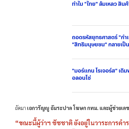
ทำไม "ไทย" ล้มเหลว สินค
ถอดรหัสยุทธศาสตร์ "กำแ
"สิทธิมนุษยชน" กลายเป็
America First
"มอร์แกน โรเจอร์ส" เดิม
อลอนโซ่
ถัดมา
เอกวรัญญู อัมระปาล โฆษก กทม. และผู้ช่วยเลขา
“ขณะนี้ผู้ว่าฯ ชัชชาติ ยังอยู่ในวาระการ