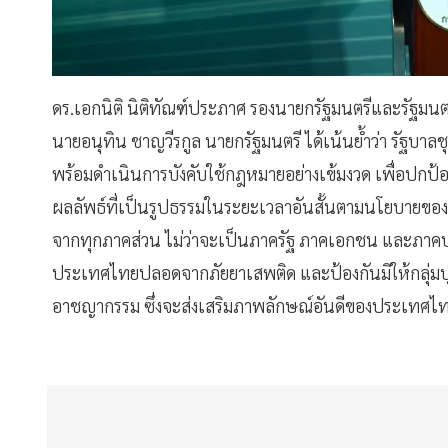
ดร.เอกนิติ นิติทัณฑ์ประภาศ รองนายกรัฐมนตรีและรัฐมนต
นายอนุทิน ชาญวีรกูล นายกรัฐมนตรี ได้เน้นย้ำว่า รัฐบาลชุ
พร้อมดำเนินการบังคับใช้กฎหมายอย่างเข้มงวด เพื่อปกป้
ผลลัพธ์ที่เป็นรูปธรรมในระยะเวลาอันสั้นตามนโยบายของรั
จากทุกภาคส่วน ไม่ว่าจะเป็นภาครัฐ ภาคเอกชน และภา
ประเทศไทยปลอดจากภัยยาเสพติด และป้องกันมิให้กลุ่มบ
อาชญากรรม ซึ่งจะส่งเสริมภาพลักษณ์อันดีของประเทศไ