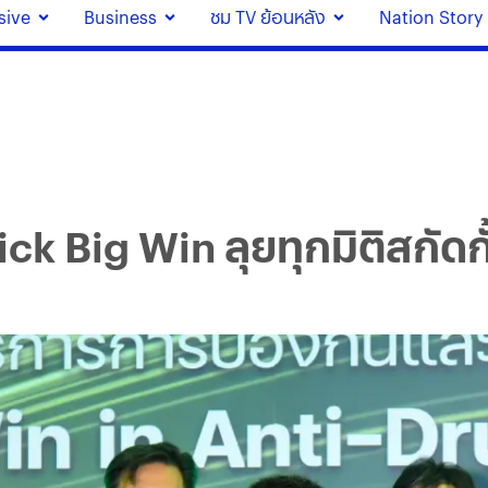
sive
Business
ชม TV ย้อนหลัง
Nation Story
k Big Win ลุยทุกมิติสกัดก