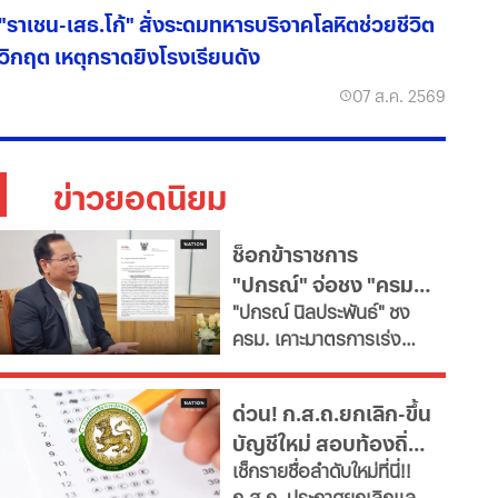
"ราเชน-เสธ.โก้" สั่งระดมทหารบริจาคโลหิตช่วยชีวิต
วิกฤต เหตุกราดยิงโรงเรียนดัง
07 ส.ค. 2569
ข่าวยอดนิยม
ช็อกข้าราชการ
"ปกรณ์" จ่อชง "ครม."
​"ปกรณ์ นิลประพันธ์" ชง
รื้อใหญ่กำลังคนภาครัฐ
ครม. เคาะมาตรการเร่ง
เช็ก 11 สายงานจะหาย
ด่วน ปฏิรูประบบบริหาร
ไป
จัดการกำลังคนภาครัฐ สั่ง
ด่วน! ก.ส.ถ.ยกเลิก-ขึ้น
ทุกกระทรวง "ตรึงกำลัง
บัญชีใหม่ สอบท้องถิ่น
ใหม่-ยุบเลิกตำแหน่งว่าง
เช็กรายชื่อลำดับใหม่ที่นี่!!
และสายงานสนับสนุนไม่
2568 ทุกภาค
ก.ส.ถ. ประกาศยกเลิกและ