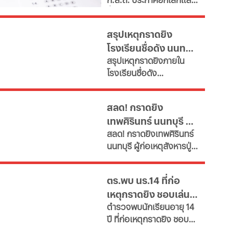
จำเป็น" ตั้งเป้าลดขนาด
ขึ้นบัญชีใหม่ สอบท้องถิ่น
ข้าราชการลงอย่างน้อย
2568 ครบทุกภาค หลังพบ
15% ภายในปี 2572 หลังงบ
สรุปเหตุกราดยิง
ข้อผิดพลาดทางกฎหมาย
รายจ่ายบุคลากรพุ่งทะยาน
โรงเรียนชื่อดัง นนทบุรี
ดึงคนไม่ผ่านเกณฑ์สอบ
กระทบเงินลงทุนโครงสร้าง
สรุปเหตุกราดยิงภายใน
ภาค ค
ล่าสุด ผู้ก่อเหตุเสียชีวิต
พื้นฐานและการพัฒนา
โรงเรียนชื่อดัง
ประเทศ เผย 11 สายงานจะ
แล้ว
อ.บางกรวย จ.นนทบุรี
หายไป เช็กที่นี่
ล่าสุด ผู้ก่อเหตุเสียชีวิต
สลด! กราดยิง
แล้ว ขณะที่ยอดผู้เสียชีวิต
เทพศิรินทร์ นนทบุรี ดับ
พุ่งเป็น 7 ราย บาดเจ็บกว่า
สลด! กราดยิงเทพศิรินทร์
15 ราย
7 พบยิงปู่ย่าก่อนบุก
นนทบุรี ผู้ก่อเหตุสังหารปู่
โรงเรียน
กับย่าเสียชีวิตภายในบ้าน
ก่อนพกอาวุธและกระสุนมา
ตร.พบ นร.14 ที่ก่อ
ก่อเหตุที่โรงเรียน
เหตุกราดยิง ชอบเล่น
ตำรวจพบนักเรียนอายุ 14
เกมรุนแรง และศึกษาที่
ปี ที่ก่อเหตุกราดยิง ชอบ
สหรัฐ