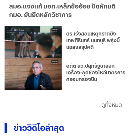
สมอ.แจงแก้ มอก.เหล็กข้ออ้อย ปัดหักมติ
กมอ. ยันยึดหลักวิชาการ
ตร.เร่งสอบเหตุกราดยิง
เทพศิรินทร์ นนทบุรี พรุ่งนี้
แถลงสรุปคดี
อดีต สว.ปลุกรัฐบาลยก
เครื่อง-อุดช่องโหว่มาตรการ
ครอบครองปืน
ดูทั้งหมด
ข่าววิดีโอล่าสุด