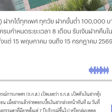
) ฝากได้ทุกเพศ ทุกวัย ฝากขั้นต่ำ 100,000 บา
กครบกำหนดระยะเวลา 8 เดือน รับเงินฝากคืนในบั
ั้งแต่ 15 พฤษภาคม จนถึง 15 กรกฎาคม 2569
์การเกษตร (ธ.ก.ส.) เปิดเผยว่า ธ.ก.ส. เปิดตัวเงินฝากยุ้ง
น เมื่อฝากแล้วจ่ายดอกเบี้ยเงินฝากล่วงหน้าทันที ณ วันที่
ลธรรมดาที่มีอายุตั้งแต่ 7 ปีบริบูรณ์ขึ้นไป หรือกลุ่มบุคคล