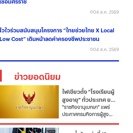
เชื่อมศิริราช
04 ส.ค. 2569
ไวไวร่วมสนับสนุนโครงการ “ไทยช่วยไทย X Local
Low Cost” เดินหน้าลดค่าครองชีพประชาชน
04 ส.ค. 2569
ข่าวยอดนิยม
ไฟเขียวตั้ง "โรงเรียนผู้
สูงอายุ" ทั่วประเทศ ยก
"ราชกิจจานุเบกษา" แพร่
ระดับคุณภาพชีวิต เช็ก
ประกาศกรมกิจการผู้สูง
เงื่อนไข
อายุ เปิดเกณฑ์จัดตั้ง
"โรงเรียนผู้สูงอายุ" มุ่งขับ