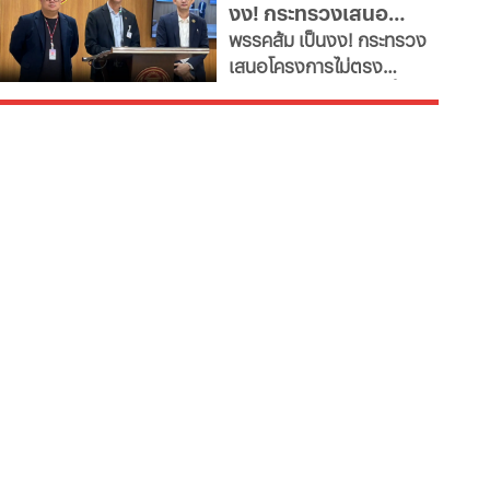
งง! กระทรวงเสนอ
ฮอล์
พรรคส้ม เป็นงง! กระทรวง
โครงการไม่ตรงภารกิจ
เสนอโครงการไม่ตรง
ภารกิจ ก.พลังงาน ชงซื้อ
เครื่องอบกล้วยตาก-
สปก.ซื้อเครื่องทำลูกชิ้น-
ตัดตะไคร้ - แฉ! รองปลัด
มท.ตบโต๊ะไม่พอใจขอ
เอกสารเพิ่ม