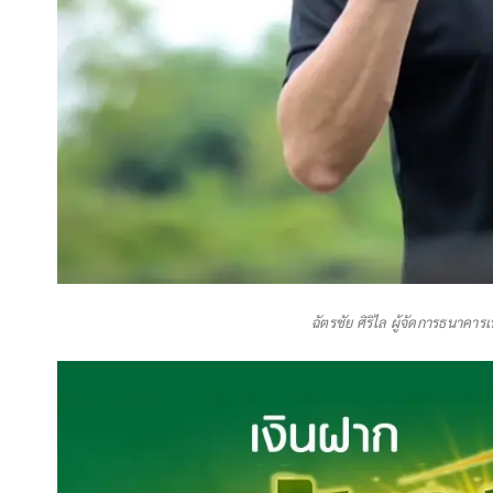
ฉัตรชัย ศิริไล ผู้จัดการธนา